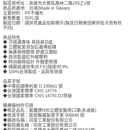
製造商地址：高雄市大寮區鳳林二路293之1號
商品原產地：台灣(Made in Taiwan)
主要材料：PP不織布
販售數量：50片/盒
製造日期：請詳見產品包裝標示(製造日期會因庫存批次而有所
不同)
商品特色
◆ 可過濾異味 具除臭功能
◆ 立體氣室添加石墨烯結構
◆ 無鼻樑條壓條 舒適又服貼
◆ 高效能遠紅外線導熱
◆ 時尚線條設計 外觀更俐落
◆ 細菌過濾效率(B.F.E)值達99.9%
◆ 100%台灣製造，品質有保證
品質字號
◆中華民國專利第 D 195661 號
◆台灣國家標準 CNS 14774
◆台灣國家標準 CNS 14755 D2等級
醫療器材許可證
◆核定品名：藍鷹牌N95立體型醫用口罩(未滅菌)
◆核准字號：衛部醫器製壹字第 006640 號
◆藥商名稱：同安工業股份有限公司
◆製造廠名稱：同安工業股份有限公司
◆製造廠地址：高雄市大寮區鳳林二路293之1號