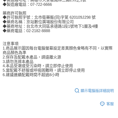
◆製造廠電話：07-722-6666
藥商許可執照
◆許可執照字號：北市衛藥販(同)字第 620109J298 號
◆藥商名稱：京站數位廣場股份有限公司
◆藥商地址：台北市大同區承德路1段1號地下1層及4樓
◆藥商電話：02-2182-8888
注意事項
1.商品展示圖因每台電腦螢幕設定差異顏色會略有不同，以實際
商品顏色為準
2.保存及配戴本產品，請遠離火源
3.請勿洗滌本產品
4.本品受潮或受污染時，請立即停止使用
5.當配戴不舒服或呼吸困難時，請立即停止使用
6.建議連續配戴時間不超過8小時
顯示電腦版詳細說明
客服