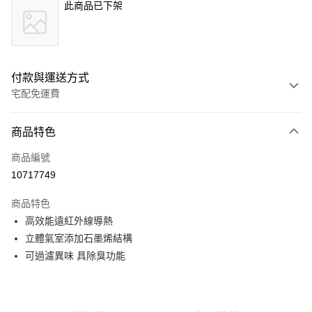
此商品已下架
付款與運送方式
宅配免運費
付款方式
商品特色
信用卡一次付款
商品編號
LINE Pay
10717749
Apple Pay
商品特色
街口支付
高效能遠紅外線導熱
立體氣室添加石墨烯結構
悠遊付
可過濾異味 具除臭功能
Google Pay
全盈+PAY