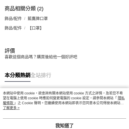
商品相關分類 (2)
飾品/配件
藍鷹牌口罩
飾品/配件
【口罩】
評價
喜歡這個商品嗎？購買後給他一個好評吧
本分類熱銷
全站排行
本網站中使用 cookie，欲查詢有關本網站使用 cookie 方式之詳情，及若您不希
熱門標籤
望在電腦上使用 cookie 時應如何變更電腦的 cookie 設定，請參閱本網站「
隱私
權條款
」之 Cookie 聲明。您繼續使用本網站即表示您同意本公司得按本網站使
用條款之 Cookie 聲明使用 cookie。
了解更多 >
我知道了