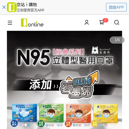
京站ｉ購物
開啟APP
立刻使用官方APP
0
1
/
6