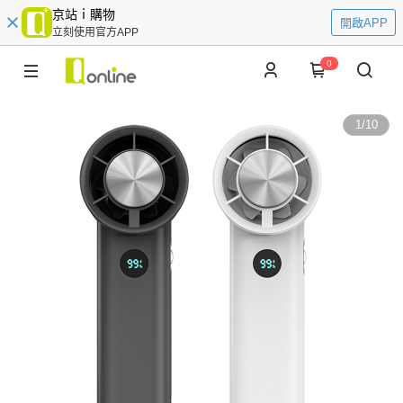
京站ｉ購物
開啟APP
立刻使用官方APP
0
1
/
10