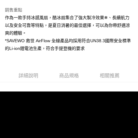
1.分期款項不併入電信帳單，「大哥付你分期」於每月結算日後寄送繳費提
每筆NT$150，滿NT$1,500(含以上)免運費
【「AFTEE先享後付」結帳流程】
醒簡訊。
１．於結帳方式選擇「AFTEE先享後付」後，將跳轉至「AFTEE先享後付」
銷售重點
2.透過簡訊連結打開帳單後，可選擇「超商條碼／台灣大直營門市／銀行轉
結帳頁面，進行簡訊認證並確認金額後，即可完成結帳。
帳／街口支付／iPASS MONEY」等通路繳費。
作為一款手持冰感風扇，酷冰扇集合了強大製冷效果❄、長續航力
２．訂單成立數日內，您將收到繳費通知簡訊。
以及安全可靠等特點，是夏日消暑的最佳選擇，可以為你帶舒適凉
３．收到繳費通知簡訊後14天內，點擊此簡訊中的連結，可透過四大超商／
【注意事項】
ATM／網路銀行／等多元方式進行付款，方視為交易完成。
爽的體驗。
1.本服務係由「台灣大哥大股份有限公司」（以下簡稱本公司）所提供，讓
※ 請注意：結帳手續完成當下不需立刻繳費，但若您需要取消訂單，請聯絡
用戶於交易時，得透過本服務購買商品或服務，並由商店將買賣／分期付款
*SAVEWO 救世 AirFlow 全線產品均採用符合UN38.3國際安全標準
購買商品的店家。未經商家同意取消之訂單仍視為有效，需透過AFTEE先享
買賣價金債權讓與本公司後，依約使用本公司帳單繳交帳款。
後付繳納相關費用。
的Li-ion鋰電池生產，符合手提登機的要求
2.基於同意付款使用「大哥付你分期」之契約關係目的，商店將以您的個人
※ 交易是否成功請以「AFTEE先享後付 」之結帳頁面顯示為準，若有關於
資料（包含姓名、電話或地址）提供予台灣大哥大進項蒐集、處理及利用，
是否繳費成功／繳費後需取消欲退款等相關疑問，請聯繫「AFTEE先享後付
由本公司與您本人進行分期帳單所需資料之確認、核對及更正。
客戶支援中心」
https://netprotections.freshdesk.com/support/home
3.完整用戶服務條款，請詳閱以下連結：
https://oppay.tw/userRule
【注意事項】
詳細說明
商品規格
相關推薦
１．透過由恩沛科技股份有限公司提供之「AFTEE先享後付」服務完成之交
易，需依本服務之必要範圍內提供個人資料，並將交易相關給付款項請求債
權轉讓予恩沛科技股份有限公司。
２．關於個人資料處理事宜，請瀏覽以下網址：
https://aftee.tw/terms/#terms3
３．未成年的使用者請事先徵得法定代理人或監護人之同意方可使用
「AFTEE先享後付」，若未經同意申辦者引起之損失，本公司不負相關責
任。
４．使用「AFTEE先享後付」時，將依據個別帳號之用戶狀況，依本公司即
時審查核予不同之上限額度；若仍有額度不足之情形，本公司將視審查結果
請求用戶進行身份認證。