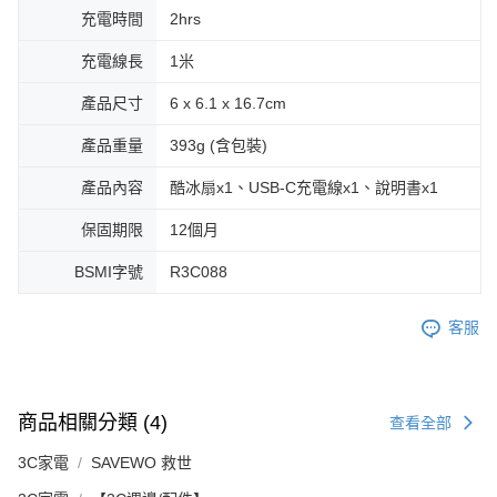
充電時間
2hrs
充電線長
1米
產品尺寸
6 x 6.1 x 16.7cm
產品重量
393g (含包裝)
產品內容
酷冰扇x1、USB-C充電線x1、說明書x1
保固期限
12個月
BSMI字號
R3C088
客服
商品相關分類 (4)
查看全部
3C家電
SAVEWO 救世