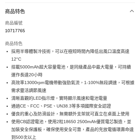
LINE Pay
商品特色
Apple Pay
商品編號
街口支付
10717765
悠遊付
商品特色
Google Pay
採用半導體製冷技術，可以在極短時間內降低出風口溫度高達
全盈+PAY
12°C
搭載5000mAh超大容量電池，是同級產品中最大電量，可持續
大哥付你分期
運作長達20小時
相關說明
高效率13000rpm電機帶動強勁氣流，1-100%無段調速，可根據
【大哥付你分期使用說明】
AFTEE先享後付
1.本服務由台灣大哥大提供，台灣大哥大用戶可立即使用無須另外申請。
需求靈活調節風速
2.付款方式選擇「大哥付你分期」，訂單成立後會自動跳轉到大哥付的交易
相關說明
清晰直觀的LED指示燈，實時顯示風速和電池電量
流程，驗證手機門號後，選擇欲分期的期數、繳款截止日，確認付款後即完
【關於「AFTEE先享後付」】
通過CE、FCC、PSE、UN38.3等多項國際安全認證
成交易。
ATM付款
AFTEE先享後付是「在收到商品之後才付款」的支付方式。 讓您購物簡單
3.實際核准額度、可分期數及費用金額請依後續交易確認頁面所載為準。
優良的重心及防滑設計，無需額外支架就可直立在桌面上使用
便利好安心！
4.訂單成立30分鐘內，如未前往確認交易或遇審核未通過，訂單將自動取
１．簡單：不需註冊會員、不需綁卡、不需儲值。
使用CB認證電池，使用2粒18650 2500mAh優質電芯製造，並
運送方式
消。如遇「轉專審核」未通過狀況，表示未達大哥付你分期系統評分，恕無
２．便利：只要手機號碼，簡訊認證，即可結帳。
法說明評估內容。
加裝安全保護板，確保使用安全可靠，⁠產品的充放電循環壽命達
３．安心：先確認商品／服務後，再付款。
信星科技-宅配
【繳款方式說明】
到500次以上