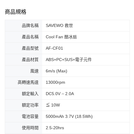
商品規格
品牌名稱
SAVEWO 救世
產品名稱
Cool Fan 酷冰扇
產品型號
AF-CF01
產品材質
ABS+PC+SUS+電子元件
風速
6m/s (Max)
高轉速馬達
13000rpm
額定輸入
DC5.0V ⎓ 2.0A
額定功率
≦ 10W
電池容量
5000mAh 3.7V (18.5Wh)
使用時間
2.5-20hrs