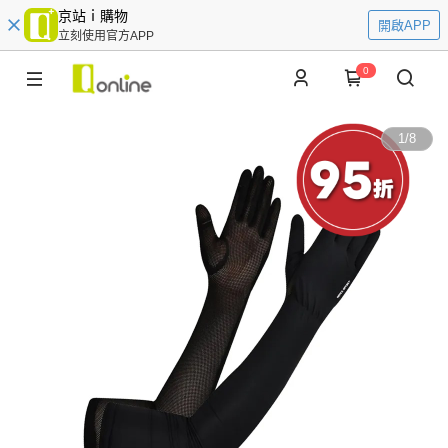
京站ｉ購物
開啟APP
立刻使用官方APP
0
1
/
8