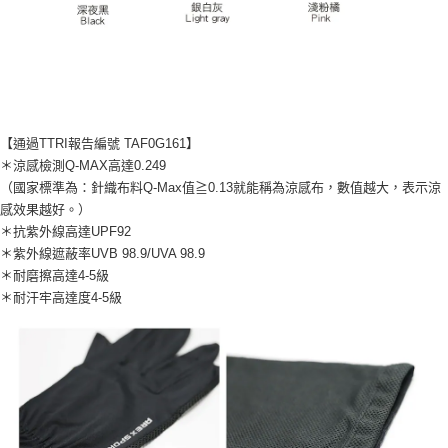
任。
４．使用「AFTEE先享後付」時，將依據個別帳號之用戶狀況，依本公司即
時審查核予不同之上限額度；若仍有額度不足之情形，本公司將視審查結果
請求用戶進行身份認證。
５．嚴禁一人註冊多個帳號或使用他人資訊註冊。若發現惡意使用之情形，
恩沛科技股份有限公司將有權停止該用戶之使用額度並採取法律行動。
【通過TTRI報告編號 TAF0G161】
＊涼感檢測Q-MAX高達0.249
（國家標準為：針織布料Q-Max值≧0.13就能稱為涼感布，數值越大，表示涼
感效果越好。）
＊抗紫外線高達UPF92
＊紫外線遮蔽率UVB 98.9/UVA 98.9
＊耐磨擦高達4-5級
＊耐汗牢高達度4-5級