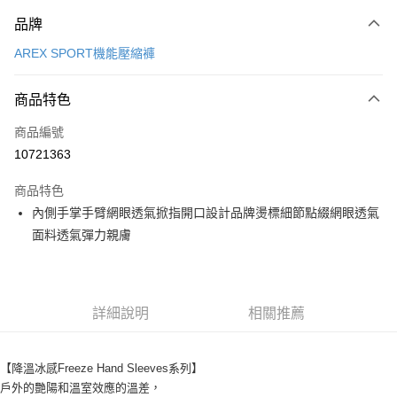
付款方式
品牌
信用卡一次付款
AREX SPORT機能壓縮褲
LINE Pay
商品特色
Apple Pay
商品編號
街口支付
10721363
悠遊付
商品特色
Google Pay
內側手掌手臂網眼透氣掀指開口設計品牌燙標細節點綴網眼透氣
全盈+PAY
面料透氣彈力親膚
大哥付你分期
相關說明
【大哥付你分期使用說明】
詳細說明
相關推薦
AFTEE先享後付
1.本服務由台灣大哥大提供，台灣大哥大用戶可立即使用無須另外申請。
2.付款方式選擇「大哥付你分期」，訂單成立後會自動跳轉到大哥付的交易
相關說明
流程，驗證手機門號後，選擇欲分期的期數、繳款截止日，確認付款後即完
【關於「AFTEE先享後付」】
【降溫冰感Freeze Hand Sleeves系列】
成交易。
ATM付款
AFTEE先享後付是「在收到商品之後才付款」的支付方式。 讓您購物簡單
3.實際核准額度、可分期數及費用金額請依後續交易確認頁面所載為準。
戶外的艷陽和溫室效應的溫差，
便利好安心！