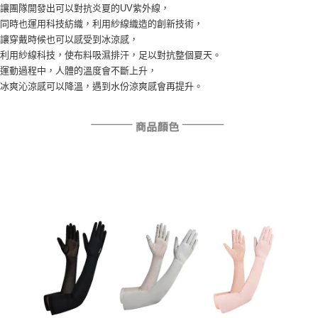
4.訂單成立30分鐘內，如未前往確認交易或遇審核未通過，訂單將自動取
讓團隊開發出可以對抗炎夏的UV紫外線，
１．簡單：不需註冊會員、不需綁卡、不需儲值。
運送方式
消。如遇「轉專審核」未通過狀況，表示未達大哥付你分期系統評分，恕無
２．便利：只要手機號碼，簡訊認證，即可結帳。
同時也運用科技紡織，利用紗線織造的創新技術，
法說明評估內容。
３．安心：先確認商品／服務後，再付款。
讓穿戴時候也可以感受到冰涼感，
AREX SPORT-宅配
【繳款方式說明】
利用紗線科技，使布料吸濕排汗，足以對抗整個夏天。
1.分期款項不併入電信帳單，「大哥付你分期」於每月結算日後寄送繳費提
每筆NT$80，滿NT$699(含以上)免運費
【「AFTEE先享後付」結帳流程】
醒簡訊。
運動過程中，人體的溫度會不斷上升，
１．於結帳方式選擇「AFTEE先享後付」後，將跳轉至「AFTEE先享後付」
2.透過簡訊連結打開帳單後，可選擇「超商條碼／台灣大直營門市／銀行轉
冰爽沁涼感可以降溫，遇到水份涼爽感會再提升。
結帳頁面，進行簡訊認證並確認金額後，即可完成結帳。
帳／街口支付／iPASS MONEY」等通路繳費。
２．訂單成立數日內，您將收到繳費通知簡訊。
３．收到繳費通知簡訊後14天內，點擊此簡訊中的連結，可透過四大超商／
【注意事項】
ATM／網路銀行／等多元方式進行付款，方視為交易完成。
1.本服務係由「台灣大哥大股份有限公司」（以下簡稱本公司）所提供，讓
※ 請注意：結帳手續完成當下不需立刻繳費，但若您需要取消訂單，請聯絡
用戶於交易時，得透過本服務購買商品或服務，並由商店將買賣／分期付款
購買商品的店家。未經商家同意取消之訂單仍視為有效，需透過AFTEE先享
買賣價金債權讓與本公司後，依約使用本公司帳單繳交帳款。
後付繳納相關費用。
2.基於同意付款使用「大哥付你分期」之契約關係目的，商店將以您的個人
※ 交易是否成功請以「AFTEE先享後付 」之結帳頁面顯示為準，若有關於
資料（包含姓名、電話或地址）提供予台灣大哥大進項蒐集、處理及利用，
是否繳費成功／繳費後需取消欲退款等相關疑問，請聯繫「AFTEE先享後付
由本公司與您本人進行分期帳單所需資料之確認、核對及更正。
客戶支援中心」
https://netprotections.freshdesk.com/support/home
3.完整用戶服務條款，請詳閱以下連結：
https://oppay.tw/userRule
【注意事項】
１．透過由恩沛科技股份有限公司提供之「AFTEE先享後付」服務完成之交
易，需依本服務之必要範圍內提供個人資料，並將交易相關給付款項請求債
權轉讓予恩沛科技股份有限公司。
２．關於個人資料處理事宜，請瀏覽以下網址：
https://aftee.tw/terms/#terms3
３．未成年的使用者請事先徵得法定代理人或監護人之同意方可使用
「AFTEE先享後付」，若未經同意申辦者引起之損失，本公司不負相關責