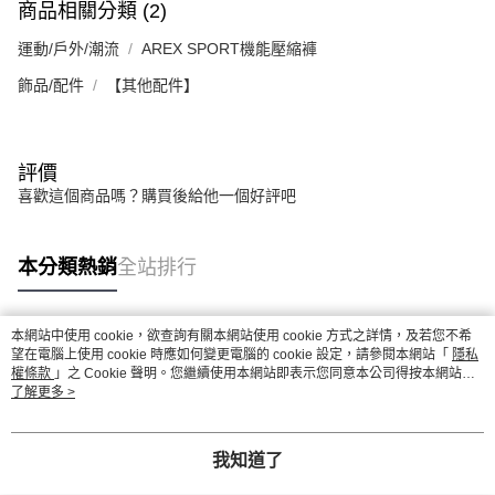
商品相關分類 (2)
運動/戶外/潮流
AREX SPORT機能壓縮褲
飾品/配件
【其他配件】
評價
喜歡這個商品嗎？購買後給他一個好評吧
本分類熱銷
全站排行
本網站中使用 cookie，欲查詢有關本網站使用 cookie 方式之詳情，及若您不希
熱門標籤
望在電腦上使用 cookie 時應如何變更電腦的 cookie 設定，請參閱本網站「
隱私
權條款
」之 Cookie 聲明。您繼續使用本網站即表示您同意本公司得按本網站使
用條款之 Cookie 聲明使用 cookie。
了解更多 >
我知道了