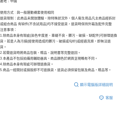
產地：中國
使用方式 : 與一般運動襪套使用相同
退貨限制：此商品未開放體驗，除特殊狀況外，個人衛生用品凡主商品經拆封
或組合商品 有缺件(不含試用品)均不接受退貨，退貨時保持外箱及配件完整
注意事項：
1.除商品本身有瑕疵(染色牢度差、車縫不良、髒污、破損、缺配件)可辦理退換
貨，若是人為污損(經使用造成的髒污、破損或勾紗)或經過洗滌，即無法退
貨。
2.若需退貨時將商品包裝、贈品、說明書等完整退回。
3.本產品不包括拍攝用輔助器具，商品顏色於網頁呈現略有不同。
4.除商品本身有瑕疵可辦理退換貨。
5.商品一經開封或損毀即不可退換貨，退貨必須保留包裝及商品，贈品等。
顯示電腦版詳細說明
客服