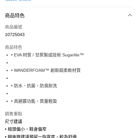
LINE Pay
商品特色
Apple Pay
商品編號
街口支付
10725043
悠遊付
商品特色
Google Pay
• EVA 材質 / 甘蔗製成技術 Sugarlite™
全盈+PAY
• WANDERFOAM™ 創新超柔軟材質
大哥付你分期
相關說明
• 防水、抗菌、防臭耐洗
【大哥付你分期使用說明】
AFTEE先享後付
1.本服務由台灣大哥大提供，台灣大哥大用戶可立即使用無須另外申請。
2.付款方式選擇「大哥付你分期」，訂單成立後會自動跳轉到大哥付的交易
相關說明
• 具避震功能，質量輕盈
流程，驗證手機門號後，選擇欲分期的期數、繳款截止日，確認付款後即完
【關於「AFTEE先享後付」】
成交易。
ATM付款
AFTEE先享後付是「在收到商品之後才付款」的支付方式。 讓您購物簡單
銷售重點
3.實際核准額度、可分期數及費用金額請依後續交易確認頁面所載為準。
便利好安心！
4.訂單成立30分鐘內，如未前往確認交易或遇審核未通過，訂單將自動取
尺寸建議
１．簡單：不需註冊會員、不需綁卡、不需儲值。
運送方式
消。如遇「轉專審核」未通過狀況，表示未達大哥付你分期系統評分，恕無
２．便利：只要手機號碼，簡訊認證，即可結帳。
• 楦頭偏小，鞋身偏窄
法說明評估內容。
３．安心：先確認商品／服務後，再付款。
付款後全家取貨
• 腳後跟建議預留一指寬度，較為舒適
【繳款方式說明】