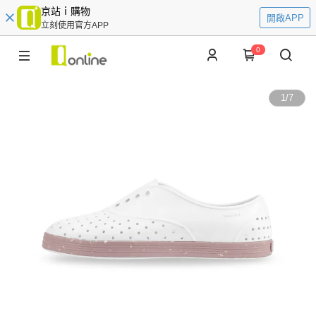
京站ｉ購物
開啟APP
立刻使用官方APP
0
1
/
7