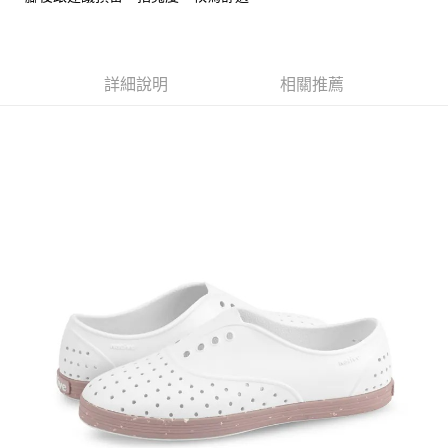
1.分期款項不併入電信帳單，「大哥付你分期」於每月結算日後寄送繳費提
每筆NT$70，滿NT$899(含以上)免運費
【「AFTEE先享後付」結帳流程】
醒簡訊。
１．於結帳方式選擇「AFTEE先享後付」後，將跳轉至「AFTEE先享後付」
2.透過簡訊連結打開帳單後，可選擇「超商條碼／台灣大直營門市／銀行轉
付款後7-11取貨
結帳頁面，進行簡訊認證並確認金額後，即可完成結帳。
帳／街口支付／iPASS MONEY」等通路繳費。
２．訂單成立數日內，您將收到繳費通知簡訊。
詳細說明
相關推薦
每筆NT$70，滿NT$899(含以上)免運費
３．收到繳費通知簡訊後14天內，點擊此簡訊中的連結，可透過四大超商／
【注意事項】
ATM／網路銀行／等多元方式進行付款，方視為交易完成。
宅配
1.本服務係由「台灣大哥大股份有限公司」（以下簡稱本公司）所提供，讓
※ 請注意：結帳手續完成當下不需立刻繳費，但若您需要取消訂單，請聯絡
用戶於交易時，得透過本服務購買商品或服務，並由商店將買賣／分期付款
每筆NT$100，滿NT$1,000(含以上)免運費
購買商品的店家。未經商家同意取消之訂單仍視為有效，需透過AFTEE先享
買賣價金債權讓與本公司後，依約使用本公司帳單繳交帳款。
後付繳納相關費用。
2.基於同意付款使用「大哥付你分期」之契約關係目的，商店將以您的個人
京站台北店客服中心(1F星巴克旁) 即日起不提供京站紙袋，取件時
※ 交易是否成功請以「AFTEE先享後付 」之結帳頁面顯示為準，若有關於
資料（包含姓名、電話或地址）提供予台灣大哥大進項蒐集、處理及利用，
是否繳費成功／繳費後需取消欲退款等相關疑問，請聯繫「AFTEE先享後付
請自備購物袋，若需購買紙袋可現場詢問
由本公司與您本人進行分期帳單所需資料之確認、核對及更正。
客戶支援中心」
https://netprotections.freshdesk.com/support/home
3.完整用戶服務條款，請詳閱以下連結：
https://oppay.tw/userRule
免運費
【注意事項】
１．透過由恩沛科技股份有限公司提供之「AFTEE先享後付」服務完成之交
易，需依本服務之必要範圍內提供個人資料，並將交易相關給付款項請求債
權轉讓予恩沛科技股份有限公司。
２．關於個人資料處理事宜，請瀏覽以下網址：
https://aftee.tw/terms/#terms3
３．未成年的使用者請事先徵得法定代理人或監護人之同意方可使用
「AFTEE先享後付」，若未經同意申辦者引起之損失，本公司不負相關責
任。
４．使用「AFTEE先享後付」時，將依據個別帳號之用戶狀況，依本公司即
時審查核予不同之上限額度；若仍有額度不足之情形，本公司將視審查結果