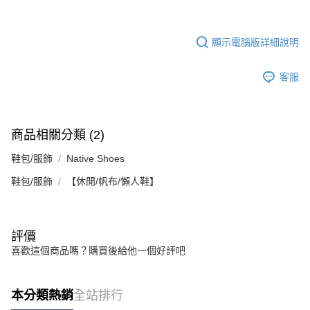
顯示電腦版詳細說明
客服
商品相關分類 (2)
鞋包/服飾
Native Shoes
鞋包/服飾
【休閒/帆布/懶人鞋】
評價
喜歡這個商品嗎？購買後給他一個好評吧
本分類熱銷
全站排行