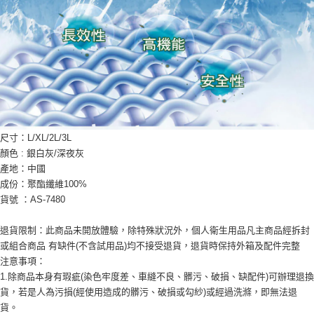
尺寸：L/XL/2L/3L
顏色 : 銀白灰/深夜灰
產地：中國
成份：聚酯纖維100%
貨號 ：AS-7480
退貨限制：此商品未開放體驗，除特殊狀況外，個人衛生用品凡主商品經拆封
或組合商品 有缺件(不含試用品)均不接受退貨，退貨時保持外箱及配件完整
注意事項：
1.除商品本身有瑕疵(染色牢度差、車縫不良、髒污、破損、缺配件)可辦理退換
貨，若是人為污損(經使用造成的髒污、破損或勾紗)或經過洗滌，即無法退
貨。