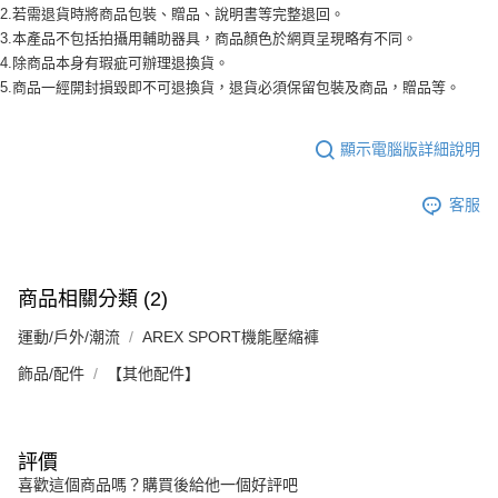
2.若需退貨時將商品包裝、贈品、說明書等完整退回。
3.本產品不包括拍攝用輔助器具，商品顏色於網頁呈現略有不同。
4.除商品本身有瑕疵可辦理退換貨。
5.商品一經開封損毀即不可退換貨，退貨必須保留包裝及商品，贈品等。
顯示電腦版詳細說明
客服
商品相關分類 (2)
運動/戶外/潮流
AREX SPORT機能壓縮褲
飾品/配件
【其他配件】
評價
喜歡這個商品嗎？購買後給他一個好評吧