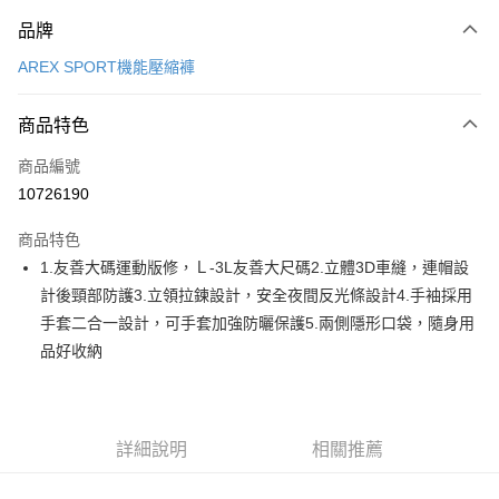
付款方式
品牌
信用卡一次付款
AREX SPORT機能壓縮褲
LINE Pay
商品特色
Apple Pay
商品編號
街口支付
10726190
悠遊付
商品特色
Google Pay
1.友善大碼運動版修，Ｌ-3L友善大尺碼2.立體3D車縫，連帽設
全盈+PAY
計後頸部防護3.立領拉鍊設計，安全夜間反光條設計4.手袖採用
手套二合一設計，可手套加強防曬保護5.兩側隱形口袋，隨身用
大哥付你分期
品好收納
相關說明
【大哥付你分期使用說明】
AFTEE先享後付
1.本服務由台灣大哥大提供，台灣大哥大用戶可立即使用無須另外申請。
2.付款方式選擇「大哥付你分期」，訂單成立後會自動跳轉到大哥付的交易
相關說明
流程，驗證手機門號後，選擇欲分期的期數、繳款截止日，確認付款後即完
詳細說明
相關推薦
【關於「AFTEE先享後付」】
成交易。
ATM付款
AFTEE先享後付是「在收到商品之後才付款」的支付方式。 讓您購物簡單
3.實際核准額度、可分期數及費用金額請依後續交易確認頁面所載為準。
便利好安心！