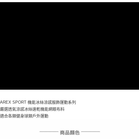
4.訂單成立30分鐘內，如未前往確認交易或遇審核未通過，訂單將自動取
１．簡單：不需註冊會員、不需綁卡、不需儲值。
運送方式
消。如遇「轉專審核」未通過狀況，表示未達大哥付你分期系統評分，恕無
２．便利：只要手機號碼，簡訊認證，即可結帳。
法說明評估內容。
３．安心：先確認商品／服務後，再付款。
AREX SPORT-宅配
【繳款方式說明】
1.分期款項不併入電信帳單，「大哥付你分期」於每月結算日後寄送繳費提
每筆NT$80，滿NT$699(含以上)免運費
【「AFTEE先享後付」結帳流程】
醒簡訊。
１．於結帳方式選擇「AFTEE先享後付」後，將跳轉至「AFTEE先享後付」
2.透過簡訊連結打開帳單後，可選擇「超商條碼／台灣大直營門市／銀行轉
結帳頁面，進行簡訊認證並確認金額後，即可完成結帳。
帳／街口支付／iPASS MONEY」等通路繳費。
２．訂單成立數日內，您將收到繳費通知簡訊。
３．收到繳費通知簡訊後14天內，點擊此簡訊中的連結，可透過四大超商／
【注意事項】
ATM／網路銀行／等多元方式進行付款，方視為交易完成。
1.本服務係由「台灣大哥大股份有限公司」（以下簡稱本公司）所提供，讓
※ 請注意：結帳手續完成當下不需立刻繳費，但若您需要取消訂單，請聯絡
用戶於交易時，得透過本服務購買商品或服務，並由商店將買賣／分期付款
購買商品的店家。未經商家同意取消之訂單仍視為有效，需透過AFTEE先享
買賣價金債權讓與本公司後，依約使用本公司帳單繳交帳款。
後付繳納相關費用。
2.基於同意付款使用「大哥付你分期」之契約關係目的，商店將以您的個人
※ 交易是否成功請以「AFTEE先享後付 」之結帳頁面顯示為準，若有關於
資料（包含姓名、電話或地址）提供予台灣大哥大進項蒐集、處理及利用，
是否繳費成功／繳費後需取消欲退款等相關疑問，請聯繫「AFTEE先享後付
由本公司與您本人進行分期帳單所需資料之確認、核對及更正。
客戶支援中心」
https://netprotections.freshdesk.com/support/home
3.完整用戶服務條款，請詳閱以下連結：
https://oppay.tw/userRule
【注意事項】
AREX SPORT 機能冰絲涼感服飾運動系列
１．透過由恩沛科技股份有限公司提供之「AFTEE先享後付」服務完成之交
嚴選透氣涼感冰絲速乾機能網眼布料
易，需依本服務之必要範圍內提供個人資料，並將交易相關給付款項請求債
適合各類健身球類戶外運動
權轉讓予恩沛科技股份有限公司。
２．關於個人資料處理事宜，請瀏覽以下網址：
https://aftee.tw/terms/#terms3
３．未成年的使用者請事先徵得法定代理人或監護人之同意方可使用
「AFTEE先享後付」，若未經同意申辦者引起之損失，本公司不負相關責