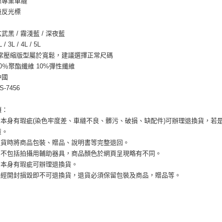
線專業車縫
帳／街口支
２．訂單
級反光標
３．收到繳
【注意事
／ATM／
1.本服務
※ 請注意
武黑 / 霧淺藍 / 深夜藍
用戶於交
絡購買商品
 3L / 4L / 5L
款買賣價
先享後付
正常壓縮版型屬於寬鬆，建議選擇正常尺碼
2.基於同
※ 交易是
資料（包
0％聚酯纖維 10%彈性纖維
是否繳費成
用，由本
付客戶支
中國
3.完整用
-7456
【注意事
１．透過由
項：
交易，需
商品本身有瑕疵(染色牢度差、車縫不良、髒污、破損、缺配件)可辦理退換貨，若
求債權轉
２．關於
貨。
https://aft
需退貨時將商品包裝、贈品、說明書等完整退回。
３．未成
產品不包括拍攝用輔助器具，商品顏色於網頁呈現略有不同。
「AFTE
品本身有瑕疵可辦理退換貨。
任。
４．使用「
品一經開封損毀即不可退換貨，退貨必須保留包裝及商品，贈品等。
即時審查
結果請求
５．嚴禁
形，恩沛
動。