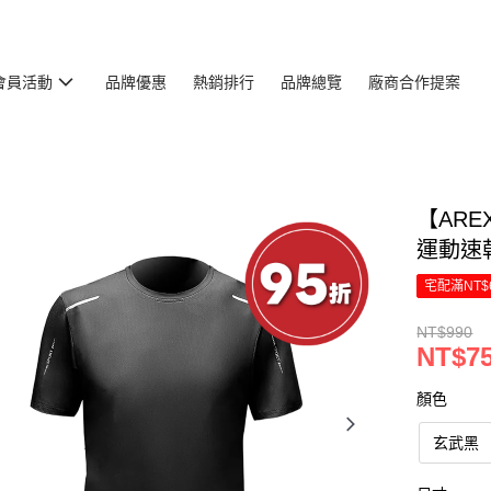
會員活動
品牌優惠
熱銷排行
品牌總覽
廠商合作提案
【AR
運動速乾
宅配滿NT$
NT$990
NT$7
顏色
玄武黑