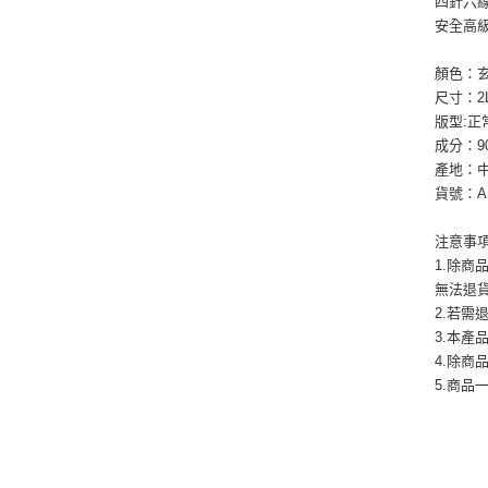
四針六
安全高
顏色：玄
尺寸：2L /
版型:
成分：9
產地：
貨號：AS
注意事
1.除
無法退
2.若
3.本
4.除商
5.商