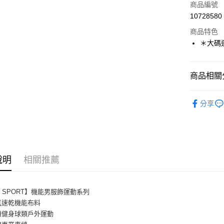
商品編號
街口支付
10728580
商品特色
悠遊付
＊大碼
Google Pa
全盈+PAY
商品相關分
大哥付你
運動/戶外
相關說明
分享
【大哥付
鞋包/服飾
AFTEE先
1.本服務
2.付款方
相關說明
流程，驗
【關於「A
ATM付款
完成交易
AFTEE
3.實際核
便利好安
說明
相關推薦
4.訂單成
１．簡單
消。如遇
２．便利
運送方式
無法說明
３．安心
【繳款方
X SPORT】機能男服飾運動系列
AREX SP
1.分期款
【「AFT
氣速乾機能布料
醒簡訊。
每筆NT$8
１．於結帳
類健身球類戶外運動
2.透過簡
付」結帳