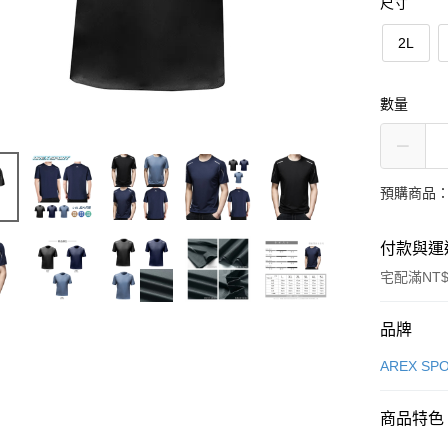
尺寸
2L
數量
預購商品：
付款與運
宅配滿NT$
付款方式
品牌
信用卡一
AREX S
LINE Pay
商品特色
Apple Pay