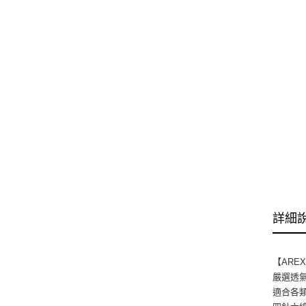
詳細
【ARE
嚴選透
適合各