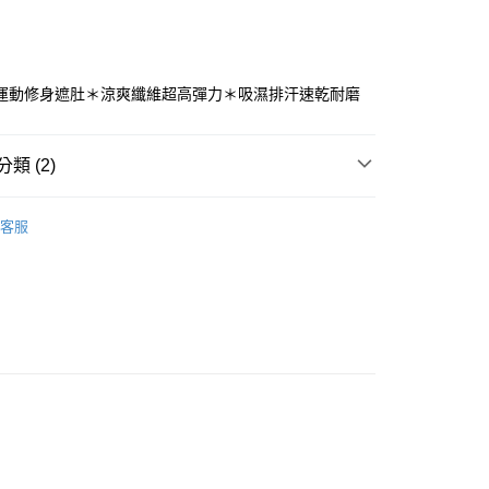
運動修身遮肚＊涼爽纖維超高彈力＊吸濕排汗速乾耐磨
y
類 (2)
分期
/潮流
AREX SPORT機能壓縮褲
客服
你分期使用說明】
【服飾】
享後付
由台灣大哥大提供，台灣大哥大用戶可立即使用無須另外申請。
式選擇「大哥付你分期」，訂單成立後會自動跳轉到大哥付的交易
證手機門號後，選擇欲分期的期數、繳款截止日，確認付款後即
FTEE先享後付」】
。
先享後付是「在收到商品之後才付款」的支付方式。 讓您購物簡單
准額度、可分期數及費用金額請依後續交易確認頁面所載為準。
心！
立30分鐘內，如未前往確認交易或遇審核未通過，訂單將自動取
：不需註冊會員、不需綁卡、不需儲值。
「轉專審核」未通過狀況，表示未達大哥付你分期系統評分，恕
：只要手機號碼，簡訊認證，即可結帳。
評估內容。
：先確認商品／服務後，再付款。
式說明】
ORT-宅配
項不併入電信帳單，「大哥付你分期」於每月結算日後寄送繳費提
EE先享後付」結帳流程】
0，滿NT$699(含以上)免運費
方式選擇「AFTEE先享後付」後，將跳轉至「AFTEE先享後
訊連結打開帳單後，可選擇「超商條碼／台灣大直營門市／銀行轉
頁面，進行簡訊認證並確認金額後，即可完成結帳。