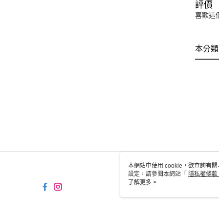
評價
喜歡這
本分類
本網站中使用 cookie，欲查詢有關
設定，請參閱本網站「
隱私權條款
使用 cookie。
了解更多 >