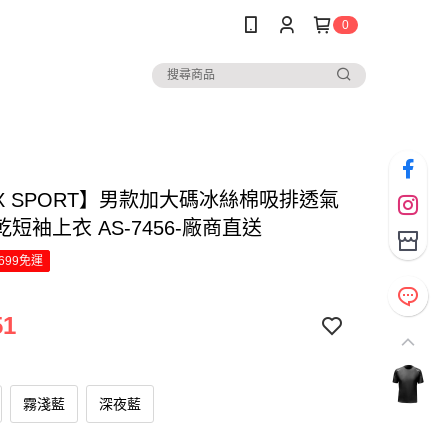
0
EX SPORT】男款加大碼冰絲棉吸排透氣
短袖上衣 AS-7456-廠商直送
699免運
51
霧淺藍
深夜藍