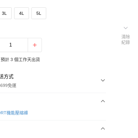
3L
4L
5L
清除
紀錄
預計 3 個工作天出貨
送方式
699免運
次付款
PORT機能壓縮褲