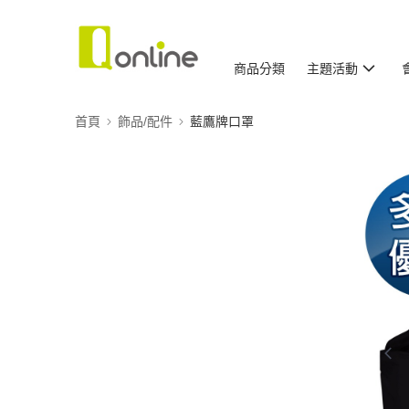
商品分類
主題活動
首頁
飾品/配件
藍鷹牌口罩