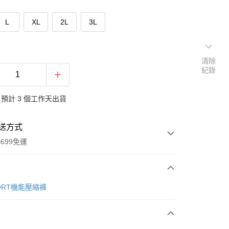
L
XL
2L
3L
清除
紀錄
預計 3 個工作天出貨
送方式
699免運
次付款
PORT機能壓縮褲