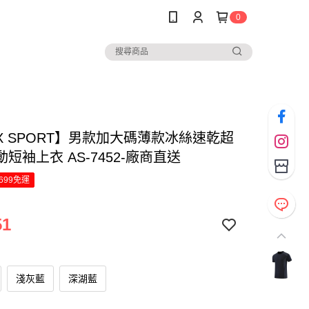
0
EX SPORT】男款加大碼薄款冰絲速乾超
短袖上衣 AS-7452-廠商直送
699免運
51
淺灰藍
深湖藍