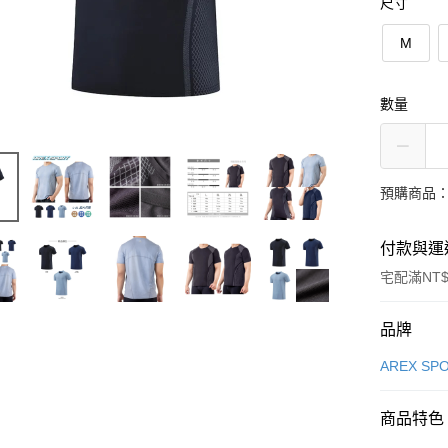
尺寸
M
數量
預購商品：
付款與運
宅配滿NT$
付款方式
品牌
信用卡一
AREX S
LINE Pay
商品特色
Apple Pay