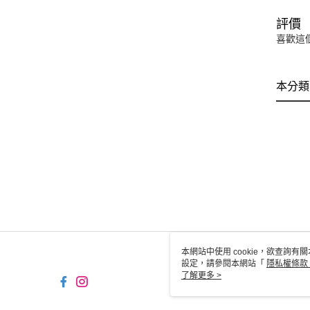
評價
喜歡這
本分類
本網站中使用 cookie，欲查詢有關
設定，請參閱本網站「
隱私權條款
使用 cookie。
了解更多 >