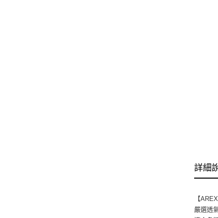
詳細
【ARE
嚴選透