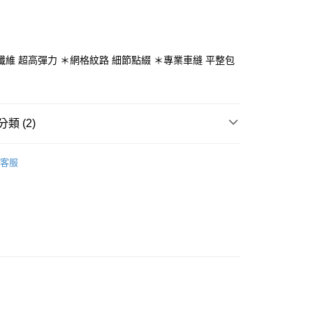
纖維 超高彈力 ＊網格紋路 細節點綴 ＊專業車縫 平整包
y
分期
類 (2)
/潮流
AREX SPORT機能壓縮褲
你分期使用說明】
客服
享後付
由台灣大哥大提供，台灣大哥大用戶可立即使用無須另外申請。
【服飾】
式選擇「大哥付你分期」，訂單成立後會自動跳轉到大哥付的交易
證手機門號後，選擇欲分期的期數、繳款截止日，確認付款後即
FTEE先享後付」】
。
先享後付是「在收到商品之後才付款」的支付方式。 讓您購物簡單
准額度、可分期數及費用金額請依後續交易確認頁面所載為準。
心！
立30分鐘內，如未前往確認交易或遇審核未通過，訂單將自動取
：不需註冊會員、不需綁卡、不需儲值。
「轉專審核」未通過狀況，表示未達大哥付你分期系統評分，恕
：只要手機號碼，簡訊認證，即可結帳。
評估內容。
：先確認商品／服務後，再付款。
式說明】
ORT-宅配
項不併入電信帳單，「大哥付你分期」於每月結算日後寄送繳費提
EE先享後付」結帳流程】
0，滿NT$699(含以上)免運費
方式選擇「AFTEE先享後付」後，將跳轉至「AFTEE先享後
訊連結打開帳單後，可選擇「超商條碼／台灣大直營門市／銀行轉
頁面，進行簡訊認證並確認金額後，即可完成結帳。