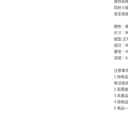
適合各
四針六
安全高
顏色：典
尺寸：M / 
版型:
成分：9
產地：
貨號：AS
注意事
1.除
無法退
2.若
3.本
4.除商
5.商