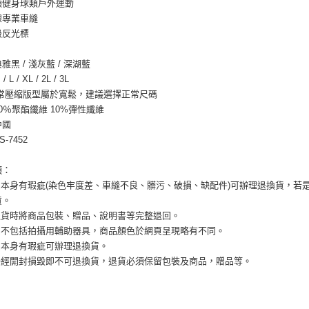
類健身球類戶外運動
帳／街口支
２．訂單
線專業車縫
３．收到繳
【注意事
／ATM／
級反光標
1.本服務
※ 請注意
用戶於交
絡購買商品
雅黑 / 淺灰藍 / 深湖藍
款買賣價
先享後付
2.基於同
L / XL / 2L / 3L
※ 交易是
資料（包
是否繳費成
正常壓縮版型屬於寬鬆，建議選擇正常尺碼
用，由本
付客戶支
0％聚酯纖維 10%彈性纖維
3.完整用
中國
【注意事
-7452
１．透過由
交易，需
求債權轉
項：
２．關於
商品本身有瑕疵(染色牢度差、車縫不良、髒污、破損、缺配件)可辦理退換貨，若
https://aft
貨。
３．未成
需退貨時將商品包裝、贈品、說明書等完整退回。
「AFTE
任。
產品不包括拍攝用輔助器具，商品顏色於網頁呈現略有不同。
４．使用「
品本身有瑕疵可辦理退換貨。
即時審查
品一經開封損毀即不可退換貨，退貨必須保留包裝及商品，贈品等。
結果請求
５．嚴禁
形，恩沛
動。