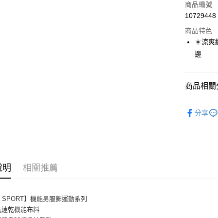
商品編號
街口支付
10729448
商品特色
悠遊付
＊涼爽
Google Pa
邊
全盈+PAY
大哥付你
商品相關分
相關說明
運動/戶外
【大哥付
分享
AFTEE先
1.本服務
鞋包/服飾
2.付款方
相關說明
流程，驗
【關於「A
ATM付款
完成交易
AFTEE
3.實際核
便利好安
4.訂單成
１．簡單
說明
相關推薦
消。如遇
２．便利
運送方式
無法說明
３．安心
【繳款方
AREX SP
1.分期款
【「AFT
X SPORT】機能男服飾運動系列
醒簡訊。
每筆NT$8
１．於結帳
氣速乾機能布料
2.透過簡
付」結帳