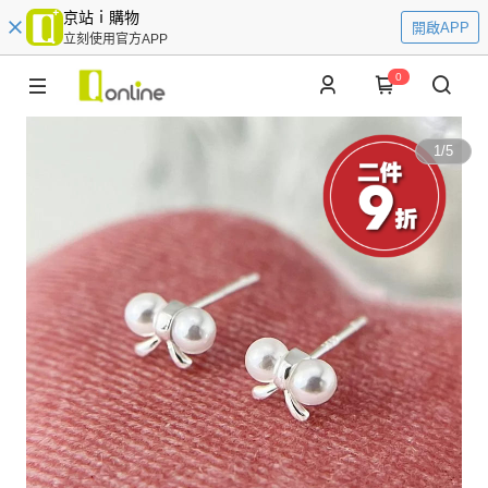
京站ｉ購物
開啟APP
立刻使用官方APP
0
1
/
5