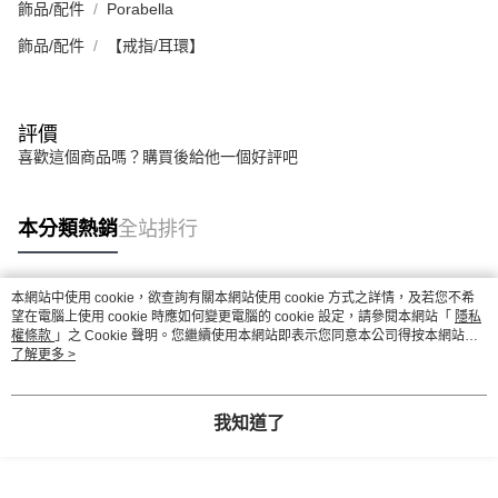
飾品/配件
Porabella
飾品/配件
【戒指/耳環】
評價
喜歡這個商品嗎？購買後給他一個好評吧
本分類熱銷
全站排行
本網站中使用 cookie，欲查詢有關本網站使用 cookie 方式之詳情，及若您不希
熱門標籤
望在電腦上使用 cookie 時應如何變更電腦的 cookie 設定，請參閱本網站「
隱私
權條款
」之 Cookie 聲明。您繼續使用本網站即表示您同意本公司得按本網站使
用條款之 Cookie 聲明使用 cookie。
了解更多 >
我知道了