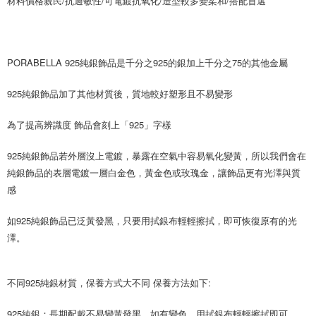
材料價格親民/抗過敏性/可電鍍抗氧化/造型較多變柔和/搭配首選
2.透過簡訊連結打開帳單後，可選擇「超商條碼／台灣大直營門市／銀行轉
付款後7-11取貨
結帳頁面，進行簡訊認證並確認金額後，即可完成結帳。
帳／街口支付／iPASS MONEY」等通路繳費。
２．訂單成立數日內，您將收到繳費通知簡訊。
每筆NT$70，滿NT$899(含以上)免運費
３．收到繳費通知簡訊後14天內，點擊此簡訊中的連結，可透過四大超商／
【注意事項】
ATM／網路銀行／等多元方式進行付款，方視為交易完成。
宅配
1.本服務係由「台灣大哥大股份有限公司」（以下簡稱本公司）所提供，讓
PORABELLA 925純銀飾品是千分之925的銀加上千分之75的其他金屬
※ 請注意：結帳手續完成當下不需立刻繳費，但若您需要取消訂單，請聯絡
用戶於交易時，得透過本服務購買商品或服務，並由商店將買賣／分期付款
每筆NT$100，滿NT$1,000(含以上)免運費
購買商品的店家。未經商家同意取消之訂單仍視為有效，需透過AFTEE先享
買賣價金債權讓與本公司後，依約使用本公司帳單繳交帳款。
後付繳納相關費用。
925純銀飾品加了其他材質後，質地較好塑形且不易變形
2.基於同意付款使用「大哥付你分期」之契約關係目的，商店將以您的個人
免運優惠
※ 交易是否成功請以「AFTEE先享後付 」之結帳頁面顯示為準，若有關於
資料（包含姓名、電話或地址）提供予台灣大哥大進項蒐集、處理及利用，
是否繳費成功／繳費後需取消欲退款等相關疑問，請聯繫「AFTEE先享後付
免運費
由本公司與您本人進行分期帳單所需資料之確認、核對及更正。
為了提高辨識度 飾品會刻上「925」字樣
客戶支援中心」
https://netprotections.freshdesk.com/support/home
3.完整用戶服務條款，請詳閱以下連結：
https://oppay.tw/userRule
京站台北店客服中心(1F星巴克旁) 即日起不提供京站紙袋，取件時
【注意事項】
925純銀飾品若外層沒上電鍍，暴露在空氣中容易氧化變黃，所以我們會在
請自備購物袋，若需購買紙袋可現場詢問
１．透過由恩沛科技股份有限公司提供之「AFTEE先享後付」服務完成之交
純銀飾品的表層電鍍一層白金色，黃金色或玫瑰金，讓飾品更有光澤與質
易，需依本服務之必要範圍內提供個人資料，並將交易相關給付款項請求債
免運費
感
權轉讓予恩沛科技股份有限公司。
２．關於個人資料處理事宜，請瀏覽以下網址：
https://aftee.tw/terms/#terms3
如925純銀飾品已泛黃發黑，只要用拭銀布輕輕擦拭，即可恢復原有的光
３．未成年的使用者請事先徵得法定代理人或監護人之同意方可使用
澤。
「AFTEE先享後付」，若未經同意申辦者引起之損失，本公司不負相關責
任。
４．使用「AFTEE先享後付」時，將依據個別帳號之用戶狀況，依本公司即
時審查核予不同之上限額度；若仍有額度不足之情形，本公司將視審查結果
不同925純銀材質，保養方式大不同 保養方法如下:
請求用戶進行身份認證。
５．嚴禁一人註冊多個帳號或使用他人資訊註冊。若發現惡意使用之情形，
925純銀：長期配戴不易變黃發黑，如有變色，用拭銀布輕輕擦拭即可。
恩沛科技股份有限公司將有權停止該用戶之使用額度並採取法律行動。