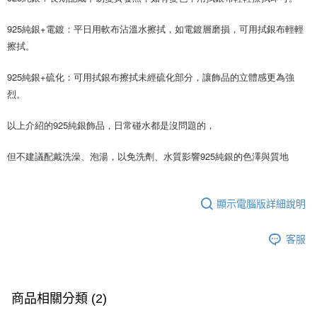
925純銀+電鍍：平日用軟布沾溫水擦拭，如電鍍層磨損，可用拭銀布輕輕
擦拭。
925純銀+硫化：可用拭銀布擦拭未經硫化部分，讓飾品的立體感更為強
烈。
以上介紹的925純銀飾品，日常碰水都是沒問題的，
但不建議配戴洗澡、泡湯，以免洗劑、水質影響925純銀的色澤與質地
顯示電腦版詳細說明
客服
商品相關分類 (2)