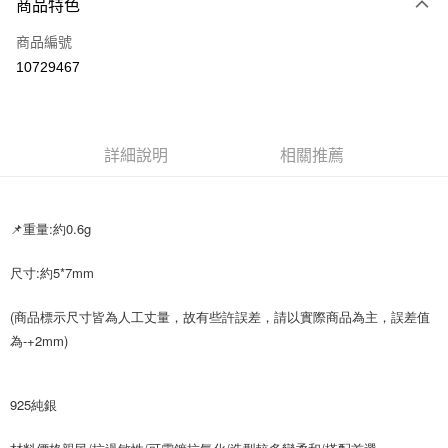
商品特色
Apple Pay
商品編號
街口支付
10729467
悠遊付
Google Pay
全盈+PAY
詳細說明
相關推薦
大哥付你分期
相關說明
📌重量:約0.6g
【大哥付你分期使用說明】
AFTEE先享後付
1.本服務由台灣大哥大提供，台灣大哥大用戶可立即使用無須另外申請。
尺寸:約5*7mm
2.付款方式選擇「大哥付你分期」，訂單成立後會自動跳轉到大哥付的交易
相關說明
流程，驗證手機門號後，選擇欲分期的期數、繳款截止日，確認付款後即完
【關於「AFTEE先享後付」】
成交易。
(商品標示尺寸皆為人工丈量，故有些許誤差，請以實際商品為主，誤差值
ATM付款
AFTEE先享後付是「在收到商品之後才付款」的支付方式。 讓您購物簡單
3.實際核准額度、可分期數及費用金額請依後續交易確認頁面所載為準。
便利好安心！
為-+2mm)
4.訂單成立30分鐘內，如未前往確認交易或遇審核未通過，訂單將自動取
１．簡單：不需註冊會員、不需綁卡、不需儲值。
運送方式
消。如遇「轉專審核」未通過狀況，表示未達大哥付你分期系統評分，恕無
２．便利：只要手機號碼，簡訊認證，即可結帳。
法說明評估內容。
３．安心：先確認商品／服務後，再付款。
付款後全家取貨
【繳款方式說明】
925純銀
1.分期款項不併入電信帳單，「大哥付你分期」於每月結算日後寄送繳費提
每筆NT$70，滿NT$899(含以上)免運費
【「AFTEE先享後付」結帳流程】
醒簡訊。
１．於結帳方式選擇「AFTEE先享後付」後，將跳轉至「AFTEE先享後付」