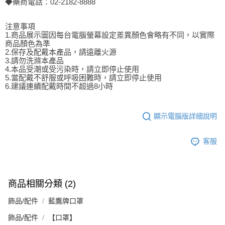
◆藥商電話：02-2182-8888
注意事項
1.商品展示圖因每台電腦螢幕設定差異顏色會略有不同，以實際
商品顏色為準
2.保存及配戴本產品，請遠離火源
3.請勿洗滌本產品
4.本品受潮或受污染時，請立即停止使用
5.當配戴不舒服或呼吸困難時，請立即停止使用
6.建議連續配戴時間不超過8小時
顯示電腦版詳細說明
客服
商品相關分類 (2)
飾品/配件
藍鷹牌口罩
飾品/配件
【口罩】