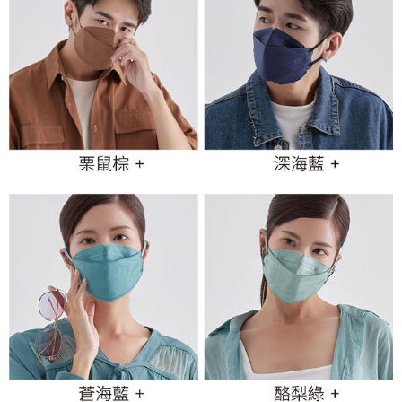
３．未成年的使用者請事先徵得法定代理人或監護人之同意方可使用
「AFTEE先享後付」，若未經同意申辦者引起之損失，本公司不負相關責
任。
４．使用「AFTEE先享後付」時，將依據個別帳號之用戶狀況，依本公司即
時審查核予不同之上限額度；若仍有額度不足之情形，本公司將視審查結果
請求用戶進行身份認證。
５．嚴禁一人註冊多個帳號或使用他人資訊註冊。若發現惡意使用之情形，
恩沛科技股份有限公司將有權停止該用戶之使用額度並採取法律行動。