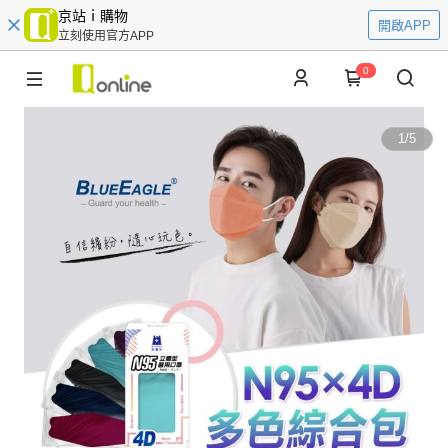
京站ｉ購物
開啟APP
立刻使用官方APP
0
1
/
5