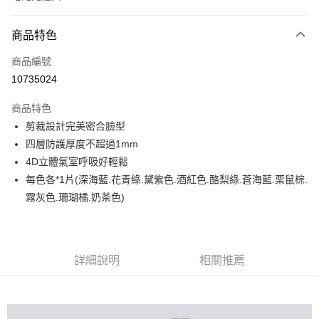
付款方式
商品特色
信用卡一次付款
商品編號
LINE Pay
10735024
Apple Pay
商品特色
街口支付
剪裁設計完美密合臉型
四層防護厚度不超過1mm
悠遊付
4D立體氣室呼吸好輕鬆
Google Pay
每色各*1片(深海藍.花青綠.黛紫色.酒紅色.酪梨綠.蒼海藍.栗鼠棕.
霧灰色.珊瑚橘.奶茶色)
全盈+PAY
大哥付你分期
相關說明
詳細說明
相關推薦
【大哥付你分期使用說明】
AFTEE先享後付
1.本服務由台灣大哥大提供，台灣大哥大用戶可立即使用無須另外申請。
2.付款方式選擇「大哥付你分期」，訂單成立後會自動跳轉到大哥付的交易
相關說明
流程，驗證手機門號後，選擇欲分期的期數、繳款截止日，確認付款後即完
【關於「AFTEE先享後付」】
成交易。
ATM付款
AFTEE先享後付是「在收到商品之後才付款」的支付方式。 讓您購物簡單