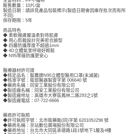
主要材料：PP不織布
販售數量：10片/盒
製造日期：請詳見產品包裝標示(製造日期會因庫存批次而有所
不同)
保存期限：5年
商品特色
◆ 柔軟親膚層溫柔對待肌膚
◆ 用心剪裁設計完美密合臉型
◆ 四層防護厚度不超過1mm
◆ 4D立體氣室呼吸好輕鬆
◆ N95等級防護更安心
醫療器材許可證
◆核定品名：藍鷹牌N95立體型醫用口罩(未滅菌)
◆核准字號：衛部醫器製壹字第 006640 號
◆藥商名稱：同安工業股份有限公司
◆製造廠名稱：同安工業股份有限公司
◆製造廠地址：高雄市大寮區鳳林二路293之1號
◆製造廠電話：07-722-6666
藥商許可執照
◆許可執照字號：北市衛藥販(同)字第 620109J298 號
◆藥商名稱：京站數位廣場股份有限公司
◆藥商地址：台北市大同區承德路1段1號地下1層及4樓