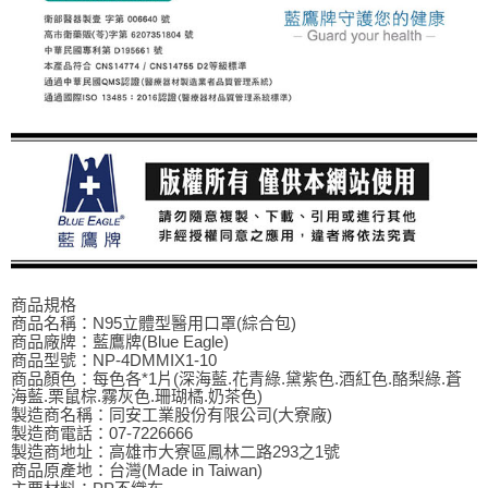
商品規格
商品名稱：N95立體型醫用口罩(綜合包)
商品廠牌：藍鷹牌(Blue Eagle)
商品型號：NP-4DMMIX1-10
商品顏色：每色各*1片(深海藍.花青綠.黛紫色.酒紅色.酪梨綠.蒼
海藍.栗鼠棕.霧灰色.珊瑚橘.奶茶色)
製造商名稱：同安工業股份有限公司(大寮廠)
製造商電話：07-7226666
製造商地址：高雄市大寮區鳳林二路293之1號
商品原產地：台灣(Made in Taiwan)