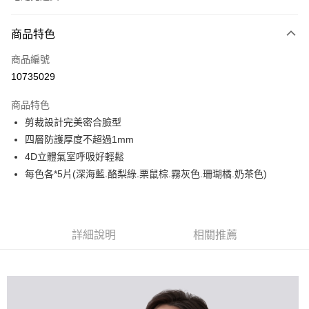
付款方式
商品特色
信用卡一次付款
商品編號
LINE Pay
10735029
Apple Pay
商品特色
街口支付
剪裁設計完美密合臉型
四層防護厚度不超過1mm
悠遊付
4D立體氣室呼吸好輕鬆
Google Pay
每色各*5片(深海藍.酪梨綠.栗鼠棕.霧灰色.珊瑚橘.奶茶色)
全盈+PAY
大哥付你分期
詳細說明
相關推薦
相關說明
【大哥付你分期使用說明】
AFTEE先享後付
1.本服務由台灣大哥大提供，台灣大哥大用戶可立即使用無須另外申請。
2.付款方式選擇「大哥付你分期」，訂單成立後會自動跳轉到大哥付的交易
相關說明
流程，驗證手機門號後，選擇欲分期的期數、繳款截止日，確認付款後即完
【關於「AFTEE先享後付」】
成交易。
ATM付款
AFTEE先享後付是「在收到商品之後才付款」的支付方式。 讓您購物簡單