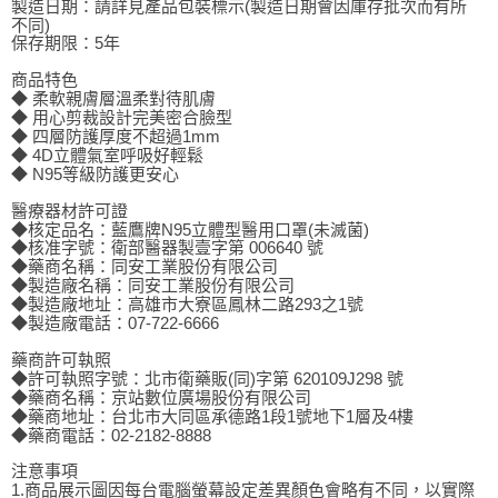
製造日期：請詳見產品包裝標示(製造日期會因庫存批次而有所
不同)
保存期限：5年
商品特色
◆ 柔軟親膚層溫柔對待肌膚
◆ 用心剪裁設計完美密合臉型
◆ 四層防護厚度不超過1mm
◆ 4D立體氣室呼吸好輕鬆
◆ N95等級防護更安心
醫療器材許可證
◆核定品名：藍鷹牌N95立體型醫用口罩(未滅菌)
◆核准字號：衛部醫器製壹字第 006640 號
◆藥商名稱：同安工業股份有限公司
◆製造廠名稱：同安工業股份有限公司
◆製造廠地址：高雄市大寮區鳳林二路293之1號
◆製造廠電話：07-722-6666
藥商許可執照
◆許可執照字號：北市衛藥販(同)字第 620109J298 號
◆藥商名稱：京站數位廣場股份有限公司
◆藥商地址：台北市大同區承德路1段1號地下1層及4樓
◆藥商電話：02-2182-8888
注意事項
1.商品展示圖因每台電腦螢幕設定差異顏色會略有不同，以實際