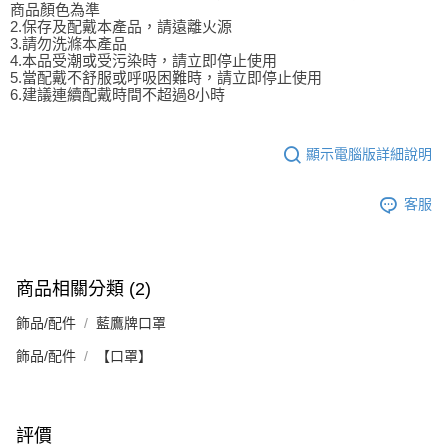
商品顏色為準
2.保存及配戴本產品，請遠離火源
3.請勿洗滌本產品
4.本品受潮或受污染時，請立即停止使用
5.當配戴不舒服或呼吸困難時，請立即停止使用
6.建議連續配戴時間不超過8小時
顯示電腦版詳細說明
客服
商品相關分類 (2)
飾品/配件
藍鷹牌口罩
飾品/配件
【口罩】
評價