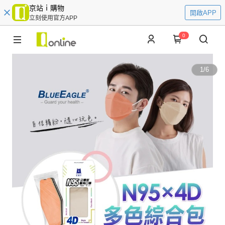
京站ｉ購物
開啟APP
立刻使用官方APP
0
1
/
6