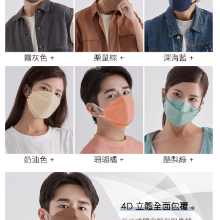
３．未成年的使用者請事先徵得法定代理人或監護人之同意方可使用
「AFTEE先享後付」，若未經同意申辦者引起之損失，本公司不負相關責
任。
４．使用「AFTEE先享後付」時，將依據個別帳號之用戶狀況，依本公司即
時審查核予不同之上限額度；若仍有額度不足之情形，本公司將視審查結果
請求用戶進行身份認證。
５．嚴禁一人註冊多個帳號或使用他人資訊註冊。若發現惡意使用之情形，
恩沛科技股份有限公司將有權停止該用戶之使用額度並採取法律行動。