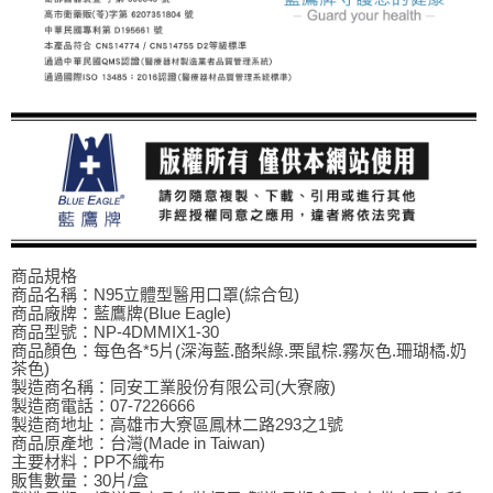
商品規格
商品名稱：N95立體型醫用口罩(綜合包)
商品廠牌：藍鷹牌(Blue Eagle)
商品型號：NP-4DMMIX1-30
商品顏色：每色各*5片(深海藍.酪梨綠.栗鼠棕.霧灰色.珊瑚橘.奶
茶色)
製造商名稱：同安工業股份有限公司(大寮廠)
製造商電話：07-7226666
製造商地址：高雄市大寮區鳳林二路293之1號
商品原產地：台灣(Made in Taiwan)
主要材料：PP不織布
販售數量：30片/盒