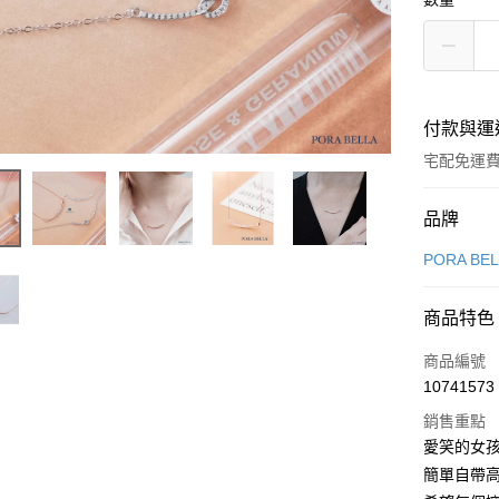
付款與運
宅配免運
付款方式
品牌
信用卡一
PORA BE
LINE Pay
商品特色
Apple Pay
商品編號
街口支付
10741573
銷售重點
悠遊付
愛笑的女孩
Google Pa
簡單自帶高