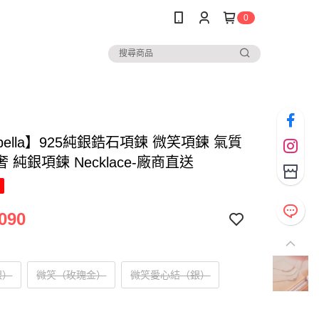
0
abella】925純銀鋯石項鍊 微笑項鍊 氣質
 純銀項鍊 Necklace-廠商直送
090
銀）
微笑（玫瑰金）
微笑愛心結（銀）