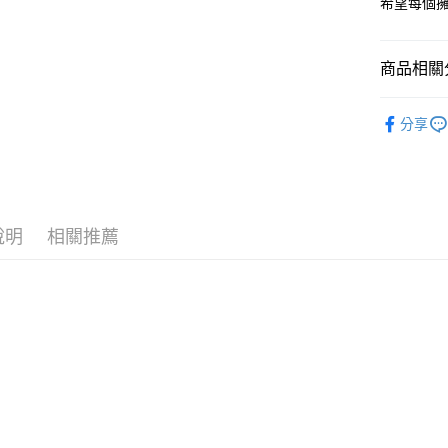
希望每個擁
全盈+PAY
大哥付你
相關說明
商品相關分
【大哥付
AFTEE先
1.本服務
飾品/配件
2.付款方
分享
相關說明
飾品/配件
流程，驗
【關於「A
ATM付款
完成交易
AFTEE
3.實際核
便利好安
4.訂單成
１．簡單
消。如遇
２．便利
運送方式
無法說明
說明
相關推薦
３．安心
【繳款方
付款後全
1.分期款
【「AFT
醒簡訊。
每筆NT$7
１．於結帳
2.透過簡
付」結帳
帳／街口支
付款後7-1
２．訂單
３．收到繳
每筆NT$7
【注意事
／ATM／
1.本服務
※ 請注意
宅配
用戶於交
絡購買商品
款買賣價
先享後付
每筆NT$1
2.基於同
※ 交易是
資料（包