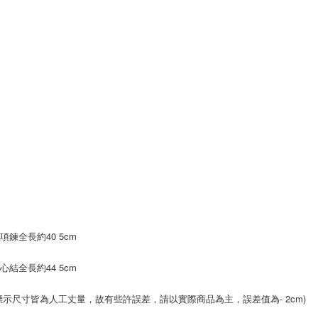
笑項鍊全長約40 5cm
心結全長約44 5cm
標示尺寸皆為人工丈量，故有些許誤差，請以實際商品為主，誤差值為- 2cm)