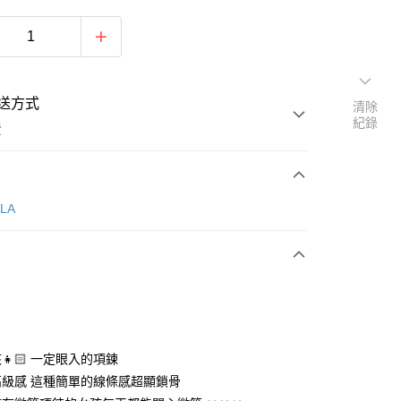
送方式
清除
紀錄
費
次付款
LLA
👧🏻 一定眼入的項鍊
y
級感 這種簡單的線條感超顯鎖骨