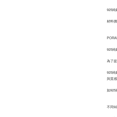
925純
材料價
POR
925
為了提
925
與質
如92
不同9