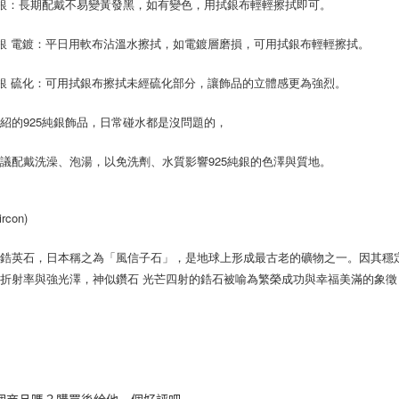
純銀：長期配戴不易變黃發黑，如有變色，用拭銀布輕輕擦拭即可。
純銀 電鍍：平日用軟布沾溫水擦拭，如電鍍層磨損，可用拭銀布輕輕擦拭。
純銀 硫化：可用拭銀布擦拭未經硫化部分，讓飾品的立體感更為強烈。
紹的925純銀飾品，日常碰水都是沒問題的，
議配戴洗澡、泡湯，以免洗劑、水質影響925純銀的色澤與質地。
rcon)
鋯英石，日本稱之為「風信子石」，是地球上形成最古老的礦物之一。因其穩定
折射率與強光澤，神似鑽石 光芒四射的鋯石被喻為繁榮成功與幸福美滿的象徵