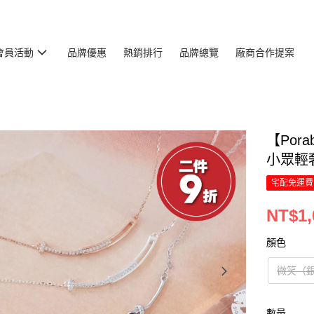
會員活動
品牌優惠
熱銷排行
品牌總覽
廠商合作提案
【Por
小眾輕奢
宅配免運費
NT$1,
顏色
微笑（
數量