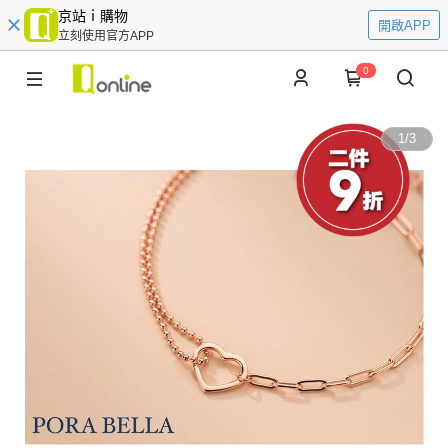
京站ｉ購物
開啟APP
立刻使用官方APP
0
1
/
3