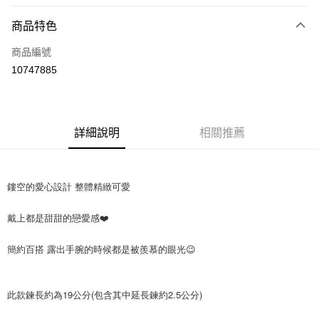
LINE Pay
商品特色
Apple Pay
商品編號
街口支付
10747885
悠遊付
Google Pay
全盈+PAY
詳細說明
相關推薦
大哥付你分期
相關說明
鏤空的愛心設計 整體精緻可愛
【大哥付你分期使用說明】
AFTEE先享後付
1.本服務由台灣大哥大提供，台灣大哥大用戶可立即使用無須另外申請。
戴上都是甜甜的戀愛感❤️
2.付款方式選擇「大哥付你分期」，訂單成立後會自動跳轉到大哥付的交易
相關說明
流程，驗證手機門號後，選擇欲分期的期數、繳款截止日，確認付款後即完
【關於「AFTEE先享後付」】
成交易。
ATM付款
簡約百搭 露出手腕的時候都是被羨慕的眼光😉
AFTEE先享後付是「在收到商品之後才付款」的支付方式。 讓您購物簡單
3.實際核准額度、可分期數及費用金額請依後續交易確認頁面所載為準。
便利好安心！
4.訂單成立30分鐘內，如未前往確認交易或遇審核未通過，訂單將自動取
１．簡單：不需註冊會員、不需綁卡、不需儲值。
運送方式
消。如遇「轉專審核」未通過狀況，表示未達大哥付你分期系統評分，恕無
２．便利：只要手機號碼，簡訊認證，即可結帳。
此款鍊長約為19公分(包含其中延長鍊約2.5公分)
法說明評估內容。
３．安心：先確認商品／服務後，再付款。
付款後全家取貨
【繳款方式說明】