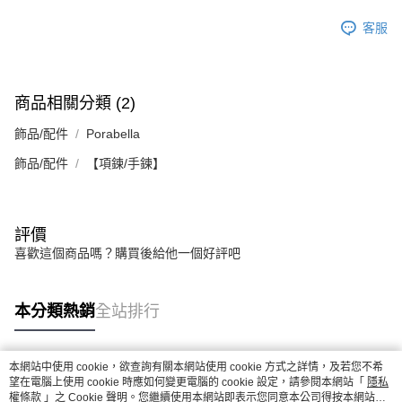
客服
商品相關分類 (2)
飾品/配件
Porabella
飾品/配件
【項鍊/手鍊】
評價
喜歡這個商品嗎？購買後給他一個好評吧
本分類熱銷
全站排行
本網站中使用 cookie，欲查詢有關本網站使用 cookie 方式之詳情，及若您不希
熱門標籤
望在電腦上使用 cookie 時應如何變更電腦的 cookie 設定，請參閱本網站「
隱私
權條款
」之 Cookie 聲明。您繼續使用本網站即表示您同意本公司得按本網站使