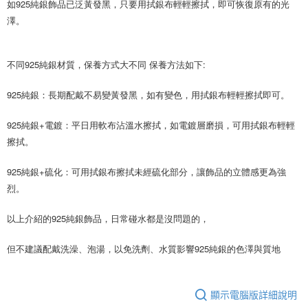
如925純銀飾品已泛黃發黑，只要用拭銀布輕輕擦拭，即可恢復原有的光
５．嚴禁一人註冊多個帳號或使用他人資訊註冊。若發現惡意使用之情形，
澤。
恩沛科技股份有限公司將有權停止該用戶之使用額度並採取法律行動。
不同925純銀材質，保養方式大不同 保養方法如下:
925純銀：長期配戴不易變黃發黑，如有變色，用拭銀布輕輕擦拭即可。
925純銀+電鍍：平日用軟布沾溫水擦拭，如電鍍層磨損，可用拭銀布輕輕
擦拭。
925純銀+硫化：可用拭銀布擦拭未經硫化部分，讓飾品的立體感更為強
烈。
以上介紹的925純銀飾品，日常碰水都是沒問題的，
但不建議配戴洗澡、泡湯，以免洗劑、水質影響925純銀的色澤與質地
顯示電腦版詳細說明