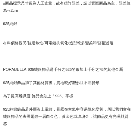
1.分期款項不併入電信帳單，「大哥付你分期」於每月結算日後寄送繳費提
每筆NT$70，滿NT$899(含以上)免運費
▴商品標示尺寸皆為人工丈量，故有些許誤差，請以實際商品為主，誤差值
【「AFTEE先享後付」結帳流程】
醒簡訊。
１．於結帳方式選擇「AFTEE先享後付」後，將跳轉至「AFTEE先享後付」
為-+2cm
2.透過簡訊連結打開帳單後，可選擇「超商條碼／台灣大直營門市／銀行轉
付款後7-11取貨
結帳頁面，進行簡訊認證並確認金額後，即可完成結帳。
帳／街口支付／iPASS MONEY」等通路繳費。
２．訂單成立數日內，您將收到繳費通知簡訊。
每筆NT$70，滿NT$899(含以上)免運費
925純銀
３．收到繳費通知簡訊後14天內，點擊此簡訊中的連結，可透過四大超商／
【注意事項】
ATM／網路銀行／等多元方式進行付款，方視為交易完成。
宅配
1.本服務係由「台灣大哥大股份有限公司」（以下簡稱本公司）所提供，讓
※ 請注意：結帳手續完成當下不需立刻繳費，但若您需要取消訂單，請聯絡
用戶於交易時，得透過本服務購買商品或服務，並由商店將買賣／分期付款
每筆NT$100，滿NT$1,000(含以上)免運費
購買商品的店家。未經商家同意取消之訂單仍視為有效，需透過AFTEE先享
材料價格親民/抗過敏性/可電鍍抗氧化/造型較多變柔和/搭配首選
買賣價金債權讓與本公司後，依約使用本公司帳單繳交帳款。
後付繳納相關費用。
2.基於同意付款使用「大哥付你分期」之契約關係目的，商店將以您的個人
免運優惠
※ 交易是否成功請以「AFTEE先享後付 」之結帳頁面顯示為準，若有關於
資料（包含姓名、電話或地址）提供予台灣大哥大進項蒐集、處理及利用，
是否繳費成功／繳費後需取消欲退款等相關疑問，請聯繫「AFTEE先享後付
免運費
由本公司與您本人進行分期帳單所需資料之確認、核對及更正。
客戶支援中心」
https://netprotections.freshdesk.com/support/home
3.完整用戶服務條款，請詳閱以下連結：
https://oppay.tw/userRule
PORABELLA 925純銀飾品是千分之925的銀加上千分之75的其他金屬
京站台北店客服中心(1F星巴克旁) 即日起不提供京站紙袋，取件時
【注意事項】
請自備購物袋，若需購買紙袋可現場詢問
１．透過由恩沛科技股份有限公司提供之「AFTEE先享後付」服務完成之交
925純銀飾品加了其他材質後，質地較好塑形且不易變形
易，需依本服務之必要範圍內提供個人資料，並將交易相關給付款項請求債
免運費
權轉讓予恩沛科技股份有限公司。
為了提高辨識度 飾品會刻上「925」字樣
２．關於個人資料處理事宜，請瀏覽以下網址：
https://aftee.tw/terms/#terms3
３．未成年的使用者請事先徵得法定代理人或監護人之同意方可使用
925純銀飾品若外層沒上電鍍，暴露在空氣中容易氧化變黃，所以我們會在
「AFTEE先享後付」，若未經同意申辦者引起之損失，本公司不負相關責
純銀飾品的表層電鍍一層白金色，黃金色或玫瑰金，讓飾品更有光澤與質
任。
４．使用「AFTEE先享後付」時，將依據個別帳號之用戶狀況，依本公司即
感
時審查核予不同之上限額度；若仍有額度不足之情形，本公司將視審查結果
請求用戶進行身份認證。