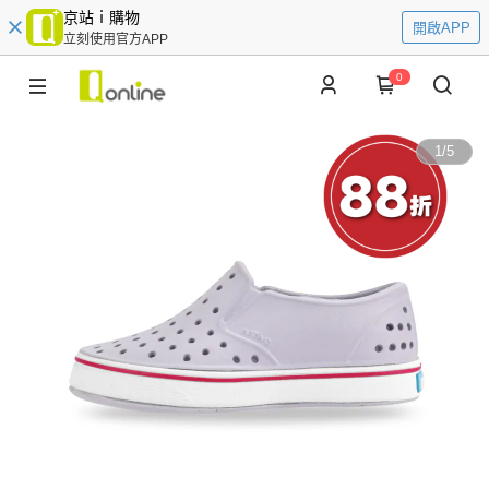
京站ｉ購物
開啟APP
立刻使用官方APP
0
1
/
5