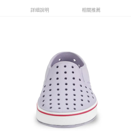
1.分期款項不併入電信帳單，「大哥付你分期」於每月結算日後寄送繳費提
每筆NT$70，滿NT$1,000(含以上)免運費
【「AFTEE先享後付」結帳流程】
醒簡訊。
詳細說明
相關推薦
１．於結帳方式選擇「AFTEE先享後付」後，將跳轉至「AFTEE先享後付」
2.透過簡訊連結打開帳單後，可選擇「超商條碼／台灣大直營門市／銀行轉
付款後7-11取貨
結帳頁面，進行簡訊認證並確認金額後，即可完成結帳。
帳／街口支付／iPASS MONEY」等通路繳費。
２．訂單成立數日內，您將收到繳費通知簡訊。
每筆NT$70，滿NT$1,000(含以上)免運費
３．收到繳費通知簡訊後14天內，點擊此簡訊中的連結，可透過四大超商／
【注意事項】
ATM／網路銀行／等多元方式進行付款，方視為交易完成。
宅配
1.本服務係由「台灣大哥大股份有限公司」（以下簡稱本公司）所提供，讓
※ 請注意：結帳手續完成當下不需立刻繳費，但若您需要取消訂單，請聯絡
用戶於交易時，得透過本服務購買商品或服務，並由商店將買賣／分期付款
每筆NT$100，滿NT$1,200(含以上)免運費
購買商品的店家。未經商家同意取消之訂單仍視為有效，需透過AFTEE先享
買賣價金債權讓與本公司後，依約使用本公司帳單繳交帳款。
後付繳納相關費用。
2.基於同意付款使用「大哥付你分期」之契約關係目的，商店將以您的個人
京站台北店客服中心(1F星巴克旁) 即日起不提供京站紙袋，取件時
※ 交易是否成功請以「AFTEE先享後付 」之結帳頁面顯示為準，若有關於
資料（包含姓名、電話或地址）提供予台灣大哥大進項蒐集、處理及利用，
是否繳費成功／繳費後需取消欲退款等相關疑問，請聯繫「AFTEE先享後付
請自備購物袋，若需購買紙袋可現場詢問
由本公司與您本人進行分期帳單所需資料之確認、核對及更正。
客戶支援中心」
https://netprotections.freshdesk.com/support/home
3.完整用戶服務條款，請詳閱以下連結：
https://oppay.tw/userRule
免運費
【注意事項】
１．透過由恩沛科技股份有限公司提供之「AFTEE先享後付」服務完成之交
易，需依本服務之必要範圍內提供個人資料，並將交易相關給付款項請求債
權轉讓予恩沛科技股份有限公司。
２．關於個人資料處理事宜，請瀏覽以下網址：
https://aftee.tw/terms/#terms3
３．未成年的使用者請事先徵得法定代理人或監護人之同意方可使用
「AFTEE先享後付」，若未經同意申辦者引起之損失，本公司不負相關責
任。
４．使用「AFTEE先享後付」時，將依據個別帳號之用戶狀況，依本公司即
時審查核予不同之上限額度；若仍有額度不足之情形，本公司將視審查結果