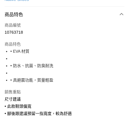
LINE Pay
商品特色
Apple Pay
商品編號
街口支付
10763718
悠遊付
商品特色
Google Pay
• EVA 材質
全盈+PAY
• 防水、抗菌、防臭耐洗
大哥付你分期
相關說明
• 具避震功能，質量輕盈
【大哥付你分期使用說明】
AFTEE先享後付
1.本服務由台灣大哥大提供，台灣大哥大用戶可立即使用無須另外申請。
銷售重點
2.付款方式選擇「大哥付你分期」，訂單成立後會自動跳轉到大哥付的交易
相關說明
流程，驗證手機門號後，選擇欲分期的期數、繳款截止日，確認付款後即完
尺寸建議
【關於「AFTEE先享後付」】
成交易。
ATM付款
AFTEE先享後付是「在收到商品之後才付款」的支付方式。 讓您購物簡單
• 此款鞋頭偏寬
3.實際核准額度、可分期數及費用金額請依後續交易確認頁面所載為準。
便利好安心！
4.訂單成立30分鐘內，如未前往確認交易或遇審核未通過，訂單將自動取
• 腳後跟建議預留一指寬度，較為舒適
１．簡單：不需註冊會員、不需綁卡、不需儲值。
運送方式
消。如遇「轉專審核」未通過狀況，表示未達大哥付你分期系統評分，恕無
２．便利：只要手機號碼，簡訊認證，即可結帳。
法說明評估內容。
３．安心：先確認商品／服務後，再付款。
付款後全家取貨
【繳款方式說明】