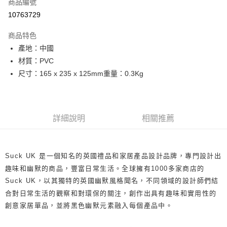
商品編號
街口支付
10763729
悠遊付
商品特色
Google Pay
產地：中國
全盈+PAY
材質：PVC
尺寸：165 x 235 x 125mm重量：0.3Kg
大哥付你分期
相關說明
【大哥付你分期使用說明】
AFTEE先享後付
1.本服務由台灣大哥大提供，台灣大哥大用戶可立即使用無須另外申請。
詳細說明
相關推薦
2.付款方式選擇「大哥付你分期」，訂單成立後會自動跳轉到大哥付的交易
相關說明
流程，驗證手機門號後，選擇欲分期的期數、繳款截止日，確認付款後即完
【關於「AFTEE先享後付」】
成交易。
ATM付款
AFTEE先享後付是「在收到商品之後才付款」的支付方式。 讓您購物簡單
3.實際核准額度、可分期數及費用金額請依後續交易確認頁面所載為準。
便利好安心！
Suck UK 是一個知名的英國禮品和家居產品設計品牌，專門設計出
4.訂單成立30分鐘內，如未前往確認交易或遇審核未通過，訂單將自動取
１．簡單：不需註冊會員、不需綁卡、不需儲值。
運送方式
消。如遇「轉專審核」未通過狀況，表示未達大哥付你分期系統評分，恕無
趣味和幽默的商品，豐富日常生活。全球擁有1000多家商店的
２．便利：只要手機號碼，簡訊認證，即可結帳。
法說明評估內容。
３．安心：先確認商品／服務後，再付款。
Suck UK，以其獨特的英國幽默風格聞名，不同領域的設計師們結
宅配
【繳款方式說明】
1.分期款項不併入電信帳單，「大哥付你分期」於每月結算日後寄送繳費提
合對日常生活的觀察和對環保的關注，創作出具有趣味和實用性的
每筆NT$100，滿NT$1,200(含以上)免運費
【「AFTEE先享後付」結帳流程】
醒簡訊。
創意家居單品，並將黑色幽默元素融入每個產品中。
１．於結帳方式選擇「AFTEE先享後付」後，將跳轉至「AFTEE先享後付」
2.透過簡訊連結打開帳單後，可選擇「超商條碼／台灣大直營門市／銀行轉
結帳頁面，進行簡訊認證並確認金額後，即可完成結帳。
帳／街口支付／iPASS MONEY」等通路繳費。
２．訂單成立數日內，您將收到繳費通知簡訊。