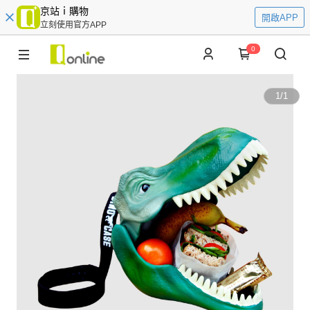
京站ｉ購物
開啟APP
立刻使用官方APP
0
1
/
1