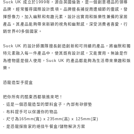
Suck UK 成立於1999年，源自英國倫敦，是一個創意禮品的領導
３．收到繳費通知簡訊後14天內，點擊此簡訊中的連結，可透過四大超商／
【注意事項】
品牌，經常獲得國際設計獎項。品牌擅長捕捉周遭細節的靈感，發
ATM／網路銀行／等多元方式進行付款，方視為交易完成。
1.本服務係由「台灣大哥大股份有限公司」（以下簡稱本公司）所提供，讓
※ 請注意：結帳手續完成當下不需立刻繳費，但若您需要取消訂單，請聯絡
揮想像力，加入幽默和有趣元素，設計出實用和娛樂性兼備的家居
用戶於交易時，得透過本服務購買商品或服務，並由商店將買賣／分期付款
購買商品的店家。未經商家同意取消之訂單仍視為有效，需透過AFTEE先享
買賣價金債權讓與本公司後，依約使用本公司帳單繳交帳款。
產品。其產品能夠帶來新穎的視角和幽默感，深受消費者喜愛，行
後付繳納相關費用。
2.基於同意付款使用「大哥付你分期」之契約關係目的，商店將以您的個人
※ 交易是否成功請以「AFTEE先享後付 」之結帳頁面顯示為準，若有關於
銷世界40多個國家。
資料（包含姓名、電話或地址）提供予台灣大哥大進項蒐集、處理及利用，
是否繳費成功／繳費後需取消欲退款等相關疑問，請聯繫「AFTEE先享後付
由本公司與您本人進行分期帳單所需資料之確認、核對及更正。
客戶支援中心」
https://netprotections.freshdesk.com/support/home
3.完整用戶服務條款，請詳閱以下連結：
https://oppay.tw/userRule
Suck UK 的設計師團隊擅長創造創新和可持續的產品，將幽默和獨
【注意事項】
特元素融入每一件產品中，使其既有設計感，又能實用。無論是作
１．透過由恩沛科技股份有限公司提供之「AFTEE先享後付」服務完成之交
為禮物還是個人使用，Suck UK 的產品都能夠為生活帶來樂趣和娛
易，需依本服務之必要範圍內提供個人資料，並將交易相關給付款項請求債
樂。
權轉讓予恩沛科技股份有限公司。
２．關於個人資料處理事宜，請瀏覽以下網址：
https://aftee.tw/terms/#terms3
恐龍造型手提盒
３．未成年的使用者請事先徵得法定代理人或監護人之同意方可使用
「AFTEE先享後付」，若未經同意申辦者引起之損失，本公司不負相關責
任。
把你所有的酷東西都裝進來吧！
４．使用「AFTEE先享後付」時，將依據個別帳號之用戶狀況，依本公司即
- 這是一個恐龍造型的塑料盒子，內部有矽膠墊
時審查核予不同之上限額度；若仍有額度不足之情形，本公司將視審查結果
請求用戶進行身份認證。
- 布料提手可以保護你的物品
５．嚴禁一人註冊多個帳號或使用他人資訊註冊。若發現惡意使用之情形，
- 尺寸為165mm(寬) x 235mm(高) x 125mm(深)
恩沛科技股份有限公司將有權停止該用戶之使用額度並採取法律行動。
- 是恐龍探險家的絕佳午餐盒/儲物解決方案