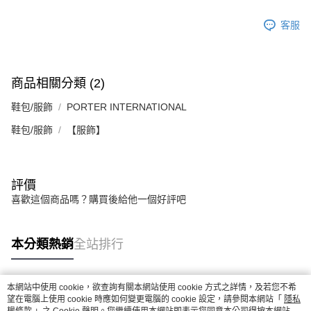
時審查核予不同之上限額度；若仍有額度不足之情形，本公司將視審查結果
請求用戶進行身份認證。
客服
５．嚴禁一人註冊多個帳號或使用他人資訊註冊。若發現惡意使用之情形，
恩沛科技股份有限公司將有權停止該用戶之使用額度並採取法律行動。
商品相關分類 (2)
鞋包/服飾
PORTER INTERNATIONAL
鞋包/服飾
【服飾】
評價
喜歡這個商品嗎？購買後給他一個好評吧
本分類熱銷
全站排行
本網站中使用 cookie，欲查詢有關本網站使用 cookie 方式之詳情，及若您不希
熱門標籤
望在電腦上使用 cookie 時應如何變更電腦的 cookie 設定，請參閱本網站「
隱私