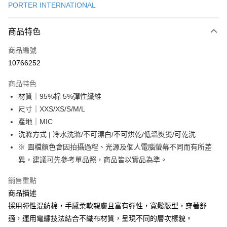
PORTER INTERNATIONAL
LINE Pay
商品特色
Apple Pay
商品編號
街口支付
10766252
悠遊付
商品特色
Google Pay
材質｜95%棉 5%彈性纖維
全盈+PAY
尺寸｜XXS/XS/S/M/L
產地｜MIC
大哥付你分期
洗滌方式 | 冷水洗滌/不可漂白/不可烘乾/低溫熨燙/可乾洗
相關說明
※ 圖檔顏色會因拍攝過程、光源及個人電腦螢幕不同而有所差
【大哥付你分期使用說明】
AFTEE先享後付
1.本服務由台灣大哥大提供，台灣大哥大用戶可立即使用無須另外申請。
異，建議可先參考單品照，商品皆以實品為準。
2.付款方式選擇「大哥付你分期」，訂單成立後會自動跳轉到大哥付的交易
相關說明
流程，驗證手機門號後，選擇欲分期的期數、繳款截止日，確認付款後即完
銷售重點
【關於「AFTEE先享後付」】
成交易。
ATM付款
AFTEE先享後付是「在收到商品之後才付款」的支付方式。 讓您購物簡單
商品描述
3.實際核准額度、可分期數及費用金額請依後續交易確認頁面所載為準。
便利好安心！
4.訂單成立30分鐘內，如未前往確認交易或遇審核未通過，訂單將自動取
採用彈性混紡棉，手感柔軟親膚且富有彈性，寬鬆版型，穿著舒
１．簡單：不需註冊會員、不需綁卡、不需儲值。
運送方式
消。如遇「轉專審核」未通過狀況，表示未達大哥付你分期系統評分，恕無
２．便利：只要手機號碼，簡訊認證，即可結帳。
適，運用電繡技法結合不織布材質，呈現不同的層次樣貌。
法說明評估內容。
３．安心：先確認商品／服務後，再付款。