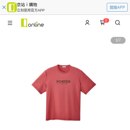
京站ｉ購物
開啟APP
立刻使用官方APP
0
1
/
7