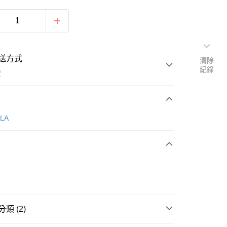
送方式
清除
紀錄
費
次付款
LLA
類 (2)
y