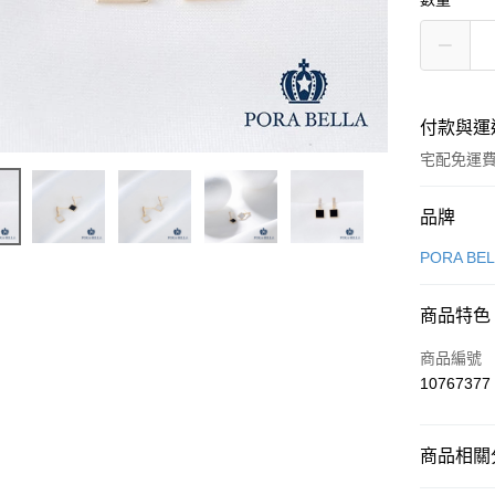
付款與運
宅配免運
付款方式
品牌
信用卡一
PORA BE
LINE Pay
商品特色
Apple Pay
商品編號
街口支付
10767377
悠遊付
商品相關分
Google Pa