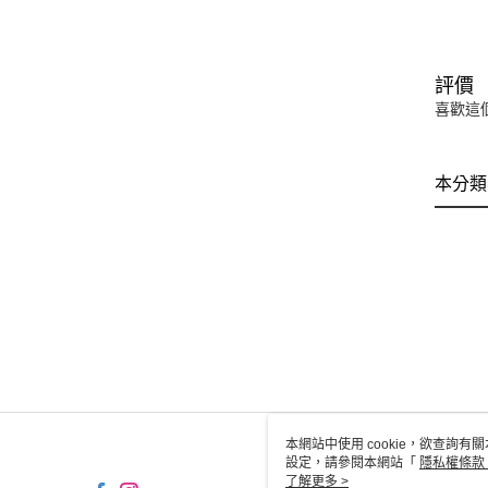
評價
喜歡這
本分類
本網站中使用 cookie，欲查詢有關
設定，請參閱本網站「
隱私權條款
使用 cookie。
了解更多 >