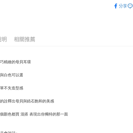
飾品/配件
全盈+PAY
分享
飾品/配件
大哥付你
相關說明
【大哥付
AFTEE先
1.本服務
2.付款方
相關說明
說明
相關推薦
流程，驗
【關於「A
ATM付款
完成交易
AFTEE
3.實際核
便利好安
4.訂單成
１．簡單
小巧精緻的母貝耳環
消。如遇
２．便利
運送方式
無法說明
３．安心
【繳款方
色與白色可以選
付款後全
1.分期款
【「AFT
醒簡訊。
每筆NT$7
１．於結帳
簡單不失造型感
2.透過簡
付」結帳
帳／街口支
付款後7-1
２．訂單
美的詮釋出母貝與鋯石飽和的美感
３．收到繳
每筆NT$7
【注意事
／ATM／
1.本服務
※ 請注意
個顏色都買 混搭 表現出你獨特的那一面
宅配
用戶於交
絡購買商品
款買賣價
先享後付
每筆NT$1
2.基於同
※ 交易是
品會說話~
資料（包