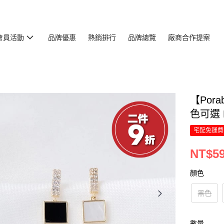
會員活動
品牌優惠
熱銷排行
品牌總覽
廠商合作提案
【Por
色可選 E
宅配免運費
NT$5
顏色
黑色
數量