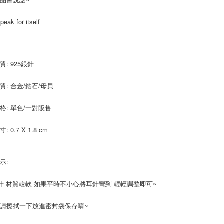
是否繳費成
免運優惠
用，由本
付客戶支
免運費
3.完整用
speak for itself
【注意事
京站台北店
１．透過由
交易，需
請自備購
求債權轉
免運費
質: 925銀針
２．關於
https://aft
３．未成
質: 合金/鋯石/母貝
「AFTE
任。
格: 單色/一對販售
４．使用「
即時審查
結果請求
 0.7 X 1.8 cm
５．嚴禁
形，恩沛
動。
示:
銀針 材質較軟 如果平時不小心將耳針彎到 輕輕調整即可~
請擦拭一下放進密封袋保存唷~