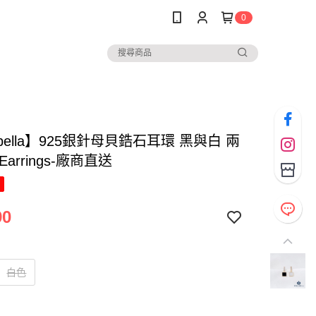
0
abella】925銀針母貝鋯石耳環 黑與白 兩
arrings-廠商直送
90
白色