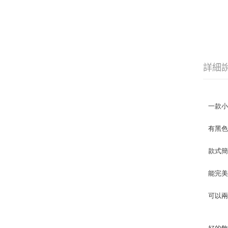
詳細
一款
有黑
款式
能完
可以兩
好的飾