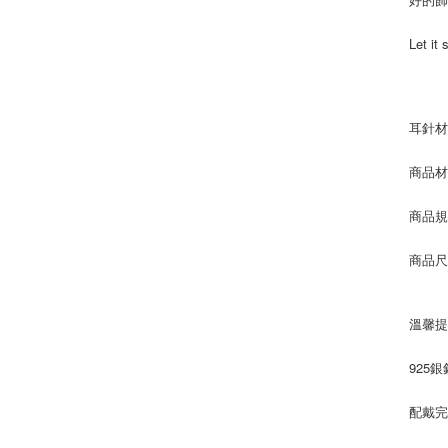
Let it 
耳針材
商品材
商品規
商品尺寸:
溫馨提
925
配戴完