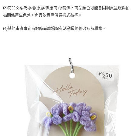
２．訂單成立數日內，您將收到繳費通知簡訊。
每筆NT$70，滿NT$1,000(含以上)免運費
３．收到繳費通知簡訊後14天內，點擊此簡訊中的連結，可透過四大超商／
(3)商品文案為專櫃(原廠/供應商)所提供，商品顏色可能會因網頁呈現與拍
【注意事項】
ATM／網路銀行／等多元方式進行付款，方視為交易完成。
攝關係產生色差，商品依實際供貨樣式為準。
宅配
1.本服務係由「台灣大哥大股份有限公司」（以下簡稱本公司）所提供，讓
※ 請注意：結帳手續完成當下不需立刻繳費，但若您需要取消訂單，請聯絡
用戶於交易時，得透過本服務購買商品或服務，並由商店將買賣／分期付款
每筆NT$100，滿NT$1,200(含以上)免運費
購買商品的店家。未經商家同意取消之訂單仍視為有效，需透過AFTEE先享
買賣價金債權讓與本公司後，依約使用本公司帳單繳交帳款。
(4)其他未盡事宜京站時尚廣場保有活動最終修改及解釋權。
後付繳納相關費用。
2.基於同意付款使用「大哥付你分期」之契約關係目的，商店將以您的個人
京站台北店客服中心(1F星巴克旁) 即日起不提供京站紙袋，取件時
※ 交易是否成功請以「AFTEE先享後付 」之結帳頁面顯示為準，若有關於
資料（包含姓名、電話或地址）提供予台灣大哥大進項蒐集、處理及利用，
是否繳費成功／繳費後需取消欲退款等相關疑問，請聯繫「AFTEE先享後付
請自備購物袋，若需購買紙袋可現場詢問
由本公司與您本人進行分期帳單所需資料之確認、核對及更正。
客戶支援中心」
https://netprotections.freshdesk.com/support/home
3.完整用戶服務條款，請詳閱以下連結：
https://oppay.tw/userRule
免運費
【注意事項】
１．透過由恩沛科技股份有限公司提供之「AFTEE先享後付」服務完成之交
易，需依本服務之必要範圍內提供個人資料，並將交易相關給付款項請求債
權轉讓予恩沛科技股份有限公司。
２．關於個人資料處理事宜，請瀏覽以下網址：
https://aftee.tw/terms/#terms3
３．未成年的使用者請事先徵得法定代理人或監護人之同意方可使用
「AFTEE先享後付」，若未經同意申辦者引起之損失，本公司不負相關責
任。
４．使用「AFTEE先享後付」時，將依據個別帳號之用戶狀況，依本公司即
時審查核予不同之上限額度；若仍有額度不足之情形，本公司將視審查結果
請求用戶進行身份認證。
５．嚴禁一人註冊多個帳號或使用他人資訊註冊。若發現惡意使用之情形，
恩沛科技股份有限公司將有權停止該用戶之使用額度並採取法律行動。