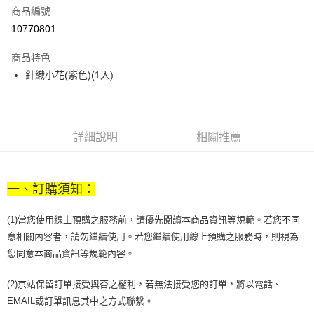
商品編號
街口支付
10770801
悠遊付
商品特色
Google Pay
針織小花(紫色)(1入)
全盈+PAY
大哥付你分期
相關說明
詳細說明
相關推薦
【大哥付你分期使用說明】
AFTEE先享後付
1.本服務由台灣大哥大提供，台灣大哥大用戶可立即使用無須另外申請。
2.付款方式選擇「大哥付你分期」，訂單成立後會自動跳轉到大哥付的交易
相關說明
流程，驗證手機門號後，選擇欲分期的期數、繳款截止日，確認付款後即完
一、訂購須知：
【關於「AFTEE先享後付」】
成交易。
ATM付款
AFTEE先享後付是「在收到商品之後才付款」的支付方式。 讓您購物簡單
3.實際核准額度、可分期數及費用金額請依後續交易確認頁面所載為準。
便利好安心！
(1)當您使用線上預購之服務前，請優先閱讀本商品資訊等規範。若您不同
4.訂單成立30分鐘內，如未前往確認交易或遇審核未通過，訂單將自動取
１．簡單：不需註冊會員、不需綁卡、不需儲值。
意相關內容者，請勿繼續使用。若您繼續使用線上預購之服務時，則視為
運送方式
消。如遇「轉專審核」未通過狀況，表示未達大哥付你分期系統評分，恕無
２．便利：只要手機號碼，簡訊認證，即可結帳。
法說明評估內容。
您同意本商品資訊等規範內容。
３．安心：先確認商品／服務後，再付款。
付款後全家取貨
【繳款方式說明】
1.分期款項不併入電信帳單，「大哥付你分期」於每月結算日後寄送繳費提
每筆NT$70，滿NT$1,000(含以上)免運費
【「AFTEE先享後付」結帳流程】
(2)京站保留訂單接受與否之權利，若無法接受您的訂單，將以電話、
醒簡訊。
１．於結帳方式選擇「AFTEE先享後付」後，將跳轉至「AFTEE先享後付」
2.透過簡訊連結打開帳單後，可選擇「超商條碼／台灣大直營門市／銀行轉
EMAIL或訂單訊息其中之方式聯繫。
付款後7-11取貨
結帳頁面，進行簡訊認證並確認金額後，即可完成結帳。
帳／街口支付／iPASS MONEY」等通路繳費。