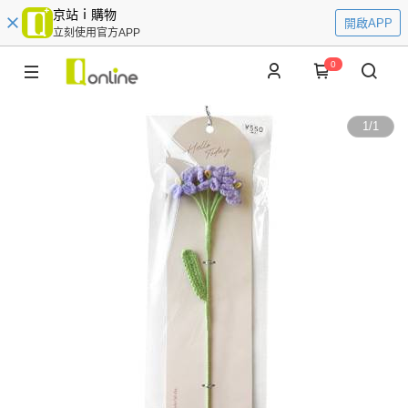
京站ｉ購物
開啟APP
立刻使用官方APP
0
1
/
1