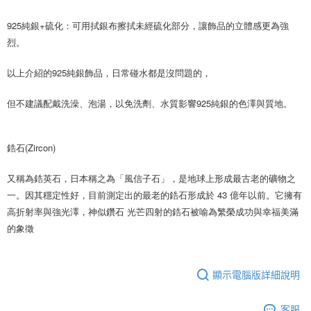
925純銀+硫化：可用拭銀布擦拭未經硫化部分，讓飾品的立體感更為強
烈。
以上介紹的925純銀飾品，日常碰水都是沒問題的，
但不建議配戴洗澡、泡湯，以免洗劑、水質影響925純銀的色澤與質地。
鋯石(Zircon)
又稱為鋯英石，日本稱之為「風信子石」，是地球上形成最古老的礦物之
一。因其穩定性好，目前測定出的最老的鋯石形成於 43 億年以前。它擁有
高折射率與強光澤，神似鑽石 光芒四射的鋯石被喻為繁榮成功與幸福美滿
的象徵
顯示電腦版詳細說明
客服