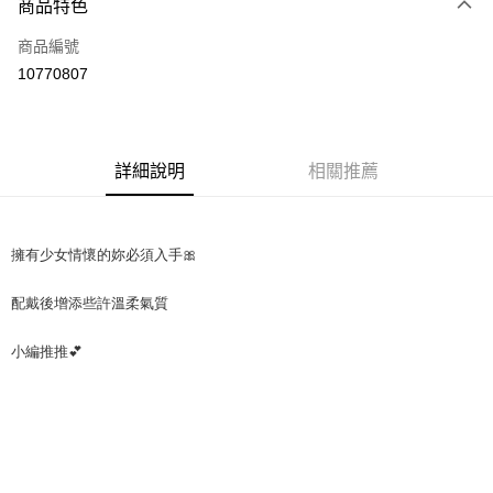
商品特色
Apple Pay
商品編號
街口支付
10770807
悠遊付
Google Pay
全盈+PAY
詳細說明
相關推薦
大哥付你分期
相關說明
擁有少女情懷的妳必須入手🎀
【大哥付你分期使用說明】
AFTEE先享後付
1.本服務由台灣大哥大提供，台灣大哥大用戶可立即使用無須另外申請。
配戴後增添些許溫柔氣質
2.付款方式選擇「大哥付你分期」，訂單成立後會自動跳轉到大哥付的交易
相關說明
流程，驗證手機門號後，選擇欲分期的期數、繳款截止日，確認付款後即完
【關於「AFTEE先享後付」】
成交易。
ATM付款
小編推推💕
AFTEE先享後付是「在收到商品之後才付款」的支付方式。 讓您購物簡單
3.實際核准額度、可分期數及費用金額請依後續交易確認頁面所載為準。
便利好安心！
4.訂單成立30分鐘內，如未前往確認交易或遇審核未通過，訂單將自動取
１．簡單：不需註冊會員、不需綁卡、不需儲值。
運送方式
消。如遇「轉專審核」未通過狀況，表示未達大哥付你分期系統評分，恕無
２．便利：只要手機號碼，簡訊認證，即可結帳。
法說明評估內容。
３．安心：先確認商品／服務後，再付款。
付款後全家取貨
【繳款方式說明】
1.分期款項不併入電信帳單，「大哥付你分期」於每月結算日後寄送繳費提
每筆NT$70，滿NT$899(含以上)免運費
【「AFTEE先享後付」結帳流程】
醒簡訊。
１．於結帳方式選擇「AFTEE先享後付」後，將跳轉至「AFTEE先享後付」