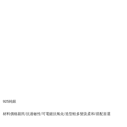
925純銀
材料價格親民/抗過敏性/可電鍍抗氧化/造型較多變及柔和/搭配首選