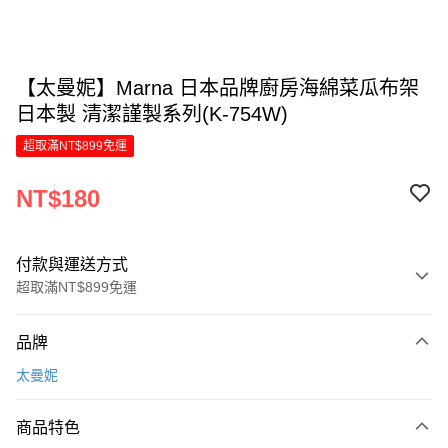
【太曼妮】Marna 日本品牌廚房海綿菜瓜布架
日本製 清潔謹製系列(K-754W)
超取滿NT$899免運
NT$180
付款與運送方式
超取滿NT$899免運
付款方式
品牌
信用卡一次付款
太曼妮
LINE Pay
商品特色
Apple Pay