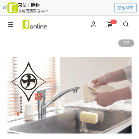
京站ｉ購物
開啟APP
立刻使用官方APP
0
1
/
2