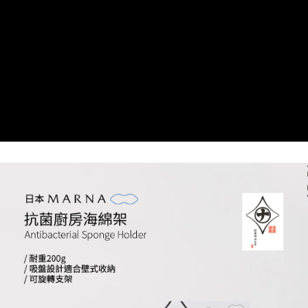
２．訂單成立數日內，您將收到繳費通知簡訊。
每筆NT$70，滿NT$899(含以上)免運費
３．收到繳費通知簡訊後14天內，點擊此簡訊中的連結，可透過四大超商／
【注意事項】
ATM／網路銀行／等多元方式進行付款，方視為交易完成。
宅配
1.本服務係由「台灣大哥大股份有限公司」（以下簡稱本公司）所提供，讓
※ 請注意：結帳手續完成當下不需立刻繳費，但若您需要取消訂單，請聯絡
用戶於交易時，得透過本服務購買商品或服務，並由商店將買賣／分期付款
每筆NT$100，滿NT$1,000(含以上)免運費
購買商品的店家。未經商家同意取消之訂單仍視為有效，需透過AFTEE先享
買賣價金債權讓與本公司後，依約使用本公司帳單繳交帳款。
後付繳納相關費用。
2.基於同意付款使用「大哥付你分期」之契約關係目的，商店將以您的個人
京站台北店客服中心(1F星巴克旁) 即日起不提供京站紙袋，取件時
※ 交易是否成功請以「AFTEE先享後付 」之結帳頁面顯示為準，若有關於
資料（包含姓名、電話或地址）提供予台灣大哥大進項蒐集、處理及利用，
是否繳費成功／繳費後需取消欲退款等相關疑問，請聯繫「AFTEE先享後付
請自備購物袋，若需購買紙袋可現場詢問
由本公司與您本人進行分期帳單所需資料之確認、核對及更正。
客戶支援中心」
https://netprotections.freshdesk.com/support/home
3.完整用戶服務條款，請詳閱以下連結：
https://oppay.tw/userRule
免運費
【注意事項】
１．透過由恩沛科技股份有限公司提供之「AFTEE先享後付」服務完成之交
易，需依本服務之必要範圍內提供個人資料，並將交易相關給付款項請求債
權轉讓予恩沛科技股份有限公司。
２．關於個人資料處理事宜，請瀏覽以下網址：
https://aftee.tw/terms/#terms3
３．未成年的使用者請事先徵得法定代理人或監護人之同意方可使用
「AFTEE先享後付」，若未經同意申辦者引起之損失，本公司不負相關責
任。
４．使用「AFTEE先享後付」時，將依據個別帳號之用戶狀況，依本公司即
時審查核予不同之上限額度；若仍有額度不足之情形，本公司將視審查結果
請求用戶進行身份認證。
５．嚴禁一人註冊多個帳號或使用他人資訊註冊。若發現惡意使用之情形，
恩沛科技股份有限公司將有權停止該用戶之使用額度並採取法律行動。