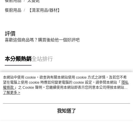
餐廚用品
太曼妮
餐廚用品
【清潔用品/器材】
評價
喜歡這個商品嗎？購買後給他一個好評吧
本分類熱銷
全站排行
本網站中使用 cookie，欲查詢有關本網站使用 cookie 方式之詳情，及若您不希
熱門標籤
望在電腦上使用 cookie 時應如何變更電腦的 cookie 設定，請參閱本網站「
隱私
權條款
」之 Cookie 聲明。您繼續使用本網站即表示您同意本公司得按本網站使
用條款之 Cookie 聲明使用 cookie。
了解更多 >
我知道了