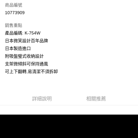
商品編號
街口支付
10773909
悠遊付
銷售重點
Google Pay
產品編碼: K-754W
全盈+PAY
日本微笑設計百年品牌
日本製造進口
大哥付你分期
附吸盤璧式收納設計
相關說明
支架微傾斜可保持通風
【大哥付你分期使用說明】
AFTEE先享後付
1.本服務由台灣大哥大提供，台灣大哥大用戶可立即使用無須另外申請。
可上下翻轉,易清潔不須拆卸
2.付款方式選擇「大哥付你分期」，訂單成立後會自動跳轉到大哥付的交易
相關說明
流程，驗證手機門號後，選擇欲分期的期數、繳款截止日，確認付款後即完
【關於「AFTEE先享後付」】
成交易。
ATM付款
AFTEE先享後付是「在收到商品之後才付款」的支付方式。 讓您購物簡單
3.實際核准額度、可分期數及費用金額請依後續交易確認頁面所載為準。
便利好安心！
詳細說明
相關推薦
4.訂單成立30分鐘內，如未前往確認交易或遇審核未通過，訂單將自動取
１．簡單：不需註冊會員、不需綁卡、不需儲值。
運送方式
消。如遇「轉專審核」未通過狀況，表示未達大哥付你分期系統評分，恕無
２．便利：只要手機號碼，簡訊認證，即可結帳。
法說明評估內容。
３．安心：先確認商品／服務後，再付款。
付款後全家取貨
【繳款方式說明】
1.分期款項不併入電信帳單，「大哥付你分期」於每月結算日後寄送繳費提
每筆NT$70，滿NT$899(含以上)免運費
【「AFTEE先享後付」結帳流程】
醒簡訊。
１．於結帳方式選擇「AFTEE先享後付」後，將跳轉至「AFTEE先享後付」
2.透過簡訊連結打開帳單後，可選擇「超商條碼／台灣大直營門市／銀行轉
付款後7-11取貨
結帳頁面，進行簡訊認證並確認金額後，即可完成結帳。
帳／街口支付／iPASS MONEY」等通路繳費。