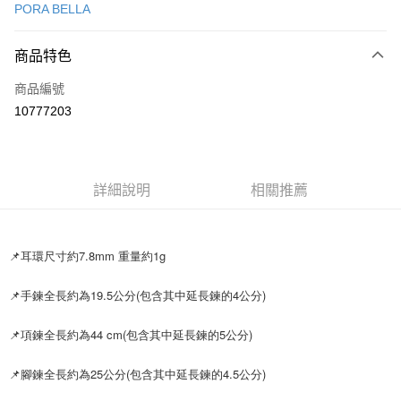
PORA BELLA
LINE Pay
商品特色
Apple Pay
商品編號
街口支付
10777203
悠遊付
Google Pay
全盈+PAY
詳細說明
相關推薦
大哥付你分期
相關說明
📌耳環尺寸約7.8mm 重量約1g
【大哥付你分期使用說明】
AFTEE先享後付
1.本服務由台灣大哥大提供，台灣大哥大用戶可立即使用無須另外申請。
📌手鍊全長約為19.5公分(包含其中延長鍊的4公分)
2.付款方式選擇「大哥付你分期」，訂單成立後會自動跳轉到大哥付的交易
相關說明
流程，驗證手機門號後，選擇欲分期的期數、繳款截止日，確認付款後即完
【關於「AFTEE先享後付」】
成交易。
📌項鍊全長約為44 cm(包含其中延長鍊的5公分)
ATM付款
AFTEE先享後付是「在收到商品之後才付款」的支付方式。 讓您購物簡單
3.實際核准額度、可分期數及費用金額請依後續交易確認頁面所載為準。
便利好安心！
4.訂單成立30分鐘內，如未前往確認交易或遇審核未通過，訂單將自動取
１．簡單：不需註冊會員、不需綁卡、不需儲值。
📌腳鍊全長約為25公分(包含其中延長鍊的4.5公分)
運送方式
消。如遇「轉專審核」未通過狀況，表示未達大哥付你分期系統評分，恕無
２．便利：只要手機號碼，簡訊認證，即可結帳。
法說明評估內容。
３．安心：先確認商品／服務後，再付款。