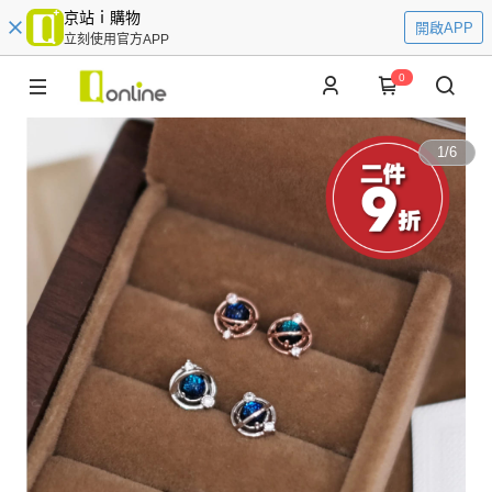
京站ｉ購物
開啟APP
立刻使用官方APP
0
1
/
6