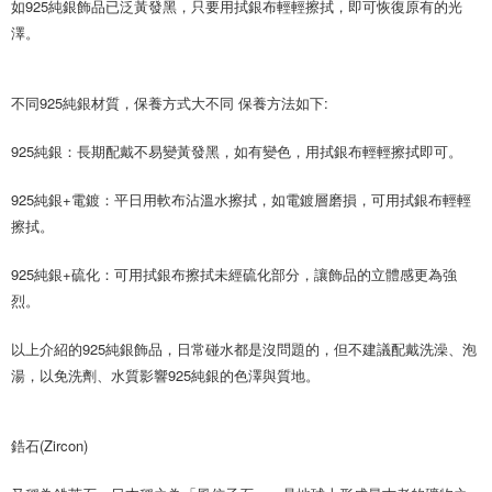
時審查核予不同之上限額度；若仍有額度不足之情形，本公司將視審查結果
如925純銀飾品已泛黃發黑，只要用拭銀布輕輕擦拭，即可恢復原有的光
請求用戶進行身份認證。
澤。
５．嚴禁一人註冊多個帳號或使用他人資訊註冊。若發現惡意使用之情形，
恩沛科技股份有限公司將有權停止該用戶之使用額度並採取法律行動。
不同925純銀材質，保養方式大不同 保養方法如下:
925純銀：長期配戴不易變黃發黑，如有變色，用拭銀布輕輕擦拭即可。
925純銀+電鍍：平日用軟布沾溫水擦拭，如電鍍層磨損，可用拭銀布輕輕
擦拭。
925純銀+硫化：可用拭銀布擦拭未經硫化部分，讓飾品的立體感更為強
烈。
以上介紹的925純銀飾品，日常碰水都是沒問題的，但不建議配戴洗澡、泡
湯，以免洗劑、水質影響925純銀的色澤與質地。
鋯石(Zircon)