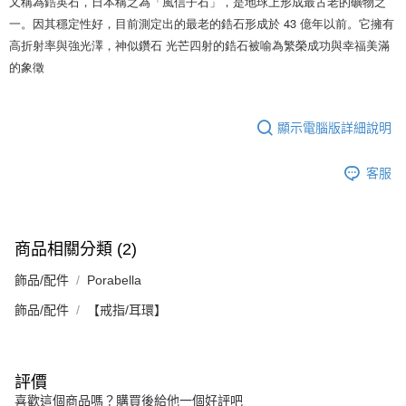
又稱為鋯英石，日本稱之為「風信子石」，是地球上形成最古老的礦物之
一。因其穩定性好，目前測定出的最老的鋯石形成於 43 億年以前。它擁有
高折射率與強光澤，神似鑽石 光芒四射的鋯石被喻為繁榮成功與幸福美滿
的象徵
顯示電腦版詳細說明
客服
商品相關分類 (2)
飾品/配件
Porabella
飾品/配件
【戒指/耳環】
評價
喜歡這個商品嗎？購買後給他一個好評吧