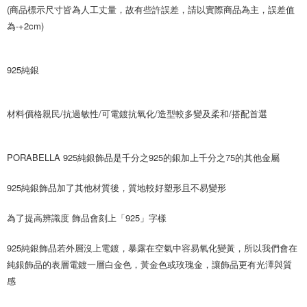
付款後全家取貨
【繳款方式說明】
(商品標示尺寸皆為人工丈量，故有些許誤差，請以實際商品為主，誤差值
1.分期款項不併入電信帳單，「大哥付你分期」於每月結算日後寄送繳費提
每筆NT$70，滿NT$899(含以上)免運費
為-+2cm)
【「AFTEE先享後付」結帳流程】
醒簡訊。
１．於結帳方式選擇「AFTEE先享後付」後，將跳轉至「AFTEE先享後付」
2.透過簡訊連結打開帳單後，可選擇「超商條碼／台灣大直營門市／銀行轉
付款後7-11取貨
結帳頁面，進行簡訊認證並確認金額後，即可完成結帳。
帳／街口支付／iPASS MONEY」等通路繳費。
２．訂單成立數日內，您將收到繳費通知簡訊。
每筆NT$70，滿NT$899(含以上)免運費
925純銀
３．收到繳費通知簡訊後14天內，點擊此簡訊中的連結，可透過四大超商／
【注意事項】
ATM／網路銀行／等多元方式進行付款，方視為交易完成。
宅配
1.本服務係由「台灣大哥大股份有限公司」（以下簡稱本公司）所提供，讓
※ 請注意：結帳手續完成當下不需立刻繳費，但若您需要取消訂單，請聯絡
用戶於交易時，得透過本服務購買商品或服務，並由商店將買賣／分期付款
每筆NT$100，滿NT$1,000(含以上)免運費
購買商品的店家。未經商家同意取消之訂單仍視為有效，需透過AFTEE先享
材料價格親民/抗過敏性/可電鍍抗氧化/造型較多變及柔和/搭配首選
買賣價金債權讓與本公司後，依約使用本公司帳單繳交帳款。
後付繳納相關費用。
2.基於同意付款使用「大哥付你分期」之契約關係目的，商店將以您的個人
免運優惠
※ 交易是否成功請以「AFTEE先享後付 」之結帳頁面顯示為準，若有關於
資料（包含姓名、電話或地址）提供予台灣大哥大進項蒐集、處理及利用，
是否繳費成功／繳費後需取消欲退款等相關疑問，請聯繫「AFTEE先享後付
免運費
由本公司與您本人進行分期帳單所需資料之確認、核對及更正。
PORABELLA 925純銀飾品是千分之925的銀加上千分之75的其他金屬
客戶支援中心」
https://netprotections.freshdesk.com/support/home
3.完整用戶服務條款，請詳閱以下連結：
https://oppay.tw/userRule
京站台北店客服中心(1F星巴克旁) 即日起不提供京站紙袋，取件時
【注意事項】
925純銀飾品加了其他材質後，質地較好塑形且不易變形
請自備購物袋，若需購買紙袋可現場詢問
１．透過由恩沛科技股份有限公司提供之「AFTEE先享後付」服務完成之交
易，需依本服務之必要範圍內提供個人資料，並將交易相關給付款項請求債
免運費
為了提高辨識度 飾品會刻上「925」字樣
權轉讓予恩沛科技股份有限公司。
２．關於個人資料處理事宜，請瀏覽以下網址：
925純銀飾品若外層沒上電鍍，暴露在空氣中容易氧化變黃，所以我們會在
https://aftee.tw/terms/#terms3
３．未成年的使用者請事先徵得法定代理人或監護人之同意方可使用
純銀飾品的表層電鍍一層白金色，黃金色或玫瑰金，讓飾品更有光澤與質
「AFTEE先享後付」，若未經同意申辦者引起之損失，本公司不負相關責
感
任。
４．使用「AFTEE先享後付」時，將依據個別帳號之用戶狀況，依本公司即