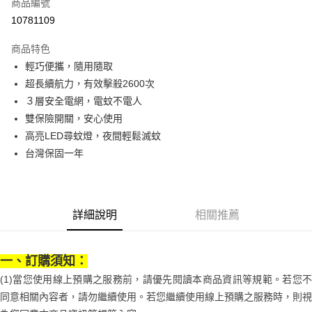
商品編號
街口支付
10781109
悠遊付
商品特色
Google Pay
輕巧便攜，隨用隨取
全盈+PAY
超長續航力，有效擊殺2600次
３層安全電網，電蚊不電人
大哥付你分期
雙保險開關，安心使用
相關說明
高亮LED尋蚊燈，夜間輕鬆滅蚊
【大哥付你分期使用說明】
AFTEE先享後付
1.本服務由台灣大哥大提供，台灣大哥大用戶可立即使用無須另外申請。
台灣保固一年
2.付款方式選擇「大哥付你分期」，訂單成立後會自動跳轉到大哥付的交易
相關說明
流程，驗證手機門號後，選擇欲分期的期數、繳款截止日，確認付款後即完
【關於「AFTEE先享後付」】
成交易。
ATM付款
AFTEE先享後付是「在收到商品之後才付款」的支付方式。 讓您購物簡單
3.實際核准額度、可分期數及費用金額請依後續交易確認頁面所載為準。
便利好安心！
詳細說明
相關推薦
4.訂單成立30分鐘內，如未前往確認交易或遇審核未通過，訂單將自動取
１．簡單：不需註冊會員、不需綁卡、不需儲值。
運送方式
消。如遇「轉專審核」未通過狀況，表示未達大哥付你分期系統評分，恕無
２．便利：只要手機號碼，簡訊認證，即可結帳。
法說明評估內容。
３．安心：先確認商品／服務後，再付款。
付款後全家取貨
【繳款方式說明】
一、訂購須知：
1.分期款項不併入電信帳單，「大哥付你分期」於每月結算日後寄送繳費提
每筆NT$70，滿NT$899(含以上)免運費
【「AFTEE先享後付」結帳流程】
醒簡訊。
(1)當您使用線上預購之服務前，請優先閱讀本商品資訊等規範。若您不
１．於結帳方式選擇「AFTEE先享後付」後，將跳轉至「AFTEE先享後付」
2.透過簡訊連結打開帳單後，可選擇「超商條碼／台灣大直營門市／銀行轉
付款後7-11取貨
結帳頁面，進行簡訊認證並確認金額後，即可完成結帳。
同意相關內容者，請勿繼續使用。若您繼續使用線上預購之服務時，則視
帳／街口支付／iPASS MONEY」等通路繳費。
２．訂單成立數日內，您將收到繳費通知簡訊。