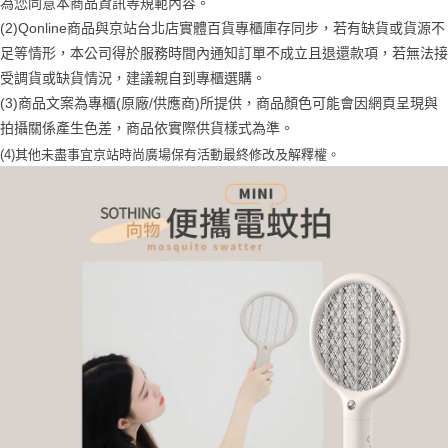
每筆NT$70，滿NT$899(含以上)免運費
為您同意本商品資訊等規範內容。
３．收到繳費通知簡訊後14天內，點擊此簡訊中的連結，可透過四大超商／
【注意事項】
(2)Qonline商品與京站台北店實體百貨專櫃庫存同步，若有缺貨或貨源不
ATM／網路銀行／等多元方式進行付款，方視為交易完成。
宅配
1.本服務係由「台灣大哥大股份有限公司」（以下簡稱本公司）所提供，讓
※ 請注意：結帳手續完成當下不需立刻繳費，但若您需要取消訂單，請聯絡
足等情形，本公司得於服務時間內通知訂單不成立且退還款項，若無法接
用戶於交易時，得透過本服務購買商品或服務，並由商店將買賣／分期付款
每筆NT$100，滿NT$1,000(含以上)免運費
購買商品的店家。未經商家同意取消之訂單仍視為有效，需透過AFTEE先享
買賣價金債權讓與本公司後，依約使用本公司帳單繳交帳款。
受調貨或缺貨情況，建議親自到專櫃選購。
後付繳納相關費用。
2.基於同意付款使用「大哥付你分期」之契約關係目的，商店將以您的個人
京站台北店客服中心(1F星巴克旁) 即日起不提供京站紙袋，取件時
※ 交易是否成功請以「AFTEE先享後付 」之結帳頁面顯示為準，若有關於
(3)商品文案為專櫃(原廠/供應商)所提供，商品顏色可能會因網頁呈現與
資料（包含姓名、電話或地址）提供予台灣大哥大進項蒐集、處理及利用，
是否繳費成功／繳費後需取消欲退款等相關疑問，請聯繫「AFTEE先享後付
請自備購物袋，若需購買紙袋可現場詢問
拍攝關係產生色差，商品依實際供貨樣式為準。
由本公司與您本人進行分期帳單所需資料之確認、核對及更正。
客戶支援中心」
https://netprotections.freshdesk.com/support/home
3.完整用戶服務條款，請詳閱以下連結：
https://oppay.tw/userRule
(4)
其他未盡事宜
京站時尚廣場保有活動最終修改及解釋權。
免運費
【注意事項】
１．透過由恩沛科技股份有限公司提供之「AFTEE先享後付」服務完成之交
易，需依本服務之必要範圍內提供個人資料，並將交易相關給付款項請求債
權轉讓予恩沛科技股份有限公司。
２．關於個人資料處理事宜，請瀏覽以下網址：
https://aftee.tw/terms/#terms3
３．未成年的使用者請事先徵得法定代理人或監護人之同意方可使用
「AFTEE先享後付」，若未經同意申辦者引起之損失，本公司不負相關責
任。
４．使用「AFTEE先享後付」時，將依據個別帳號之用戶狀況，依本公司即
時審查核予不同之上限額度；若仍有額度不足之情形，本公司將視審查結果
請求用戶進行身份認證。
５．嚴禁一人註冊多個帳號或使用他人資訊註冊。若發現惡意使用之情形，
恩沛科技股份有限公司將有權停止該用戶之使用額度並採取法律行動。