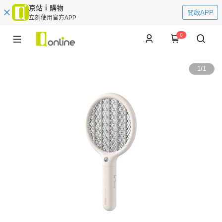
京站ｉ購物
開啟APP
立刻使用官方APP
0
1
/
1