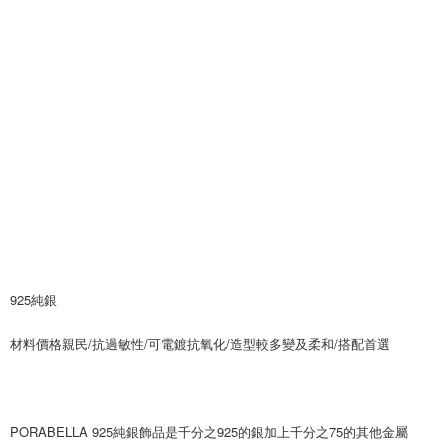
925純銀
材料價格親民/抗過敏性/可電鍍抗氧化/造型較多變及柔和/搭配首選
PORABELLA 925純銀飾品是千分之925的銀加上千分之75的其他金屬