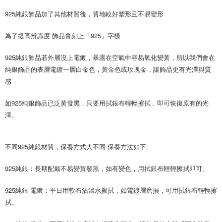
925純銀飾品加了其他材質後，質地較好塑形且不易變形
為了提高辨識度 飾品會刻上「925」字樣
925純銀飾品若外層沒上電鍍，暴露在空氣中容易氧化變黃，所以我們會在
純銀飾品的表層電鍍一層白金色，黃金色或玫瑰金，讓飾品更有光澤與質
感
如925純銀飾品已泛黃發黑，只要用拭銀布輕輕擦拭，即可恢復原有的光
澤。
不同925純銀材質，保養方式大不同 保養方法如下:
925純銀：長期配戴不易變黃發黑，如有變色，用拭銀布輕輕擦拭即可。
925純銀 電鍍：平日用軟布沾溫水擦拭，如電鍍層磨損，可用拭銀布輕輕擦
拭。