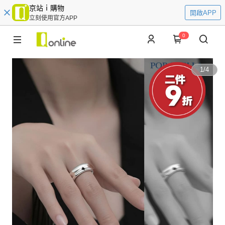
京站ｉ購物
開啟APP
立刻使用官方APP
0
1
/
4