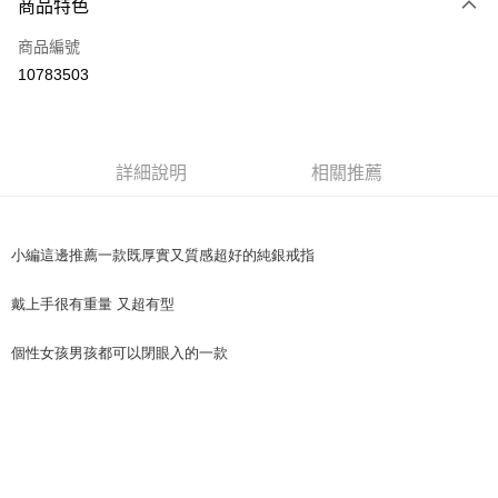
商品特色
Apple Pay
商品編號
街口支付
10783503
悠遊付
Google Pay
全盈+PAY
詳細說明
相關推薦
大哥付你分期
相關說明
小編這邊推薦一款既厚實又質感超好的純銀戒指
【大哥付你分期使用說明】
AFTEE先享後付
1.本服務由台灣大哥大提供，台灣大哥大用戶可立即使用無須另外申請。
戴上手很有重量 又超有型
2.付款方式選擇「大哥付你分期」，訂單成立後會自動跳轉到大哥付的交易
相關說明
流程，驗證手機門號後，選擇欲分期的期數、繳款截止日，確認付款後即完
【關於「AFTEE先享後付」】
成交易。
個性女孩男孩都可以閉眼入的一款
ATM付款
AFTEE先享後付是「在收到商品之後才付款」的支付方式。 讓您購物簡單
3.實際核准額度、可分期數及費用金額請依後續交易確認頁面所載為準。
便利好安心！
4.訂單成立30分鐘內，如未前往確認交易或遇審核未通過，訂單將自動取
１．簡單：不需註冊會員、不需綁卡、不需儲值。
運送方式
消。如遇「轉專審核」未通過狀況，表示未達大哥付你分期系統評分，恕無
２．便利：只要手機號碼，簡訊認證，即可結帳。
法說明評估內容。
３．安心：先確認商品／服務後，再付款。
付款後全家取貨
【繳款方式說明】
1.分期款項不併入電信帳單，「大哥付你分期」於每月結算日後寄送繳費提
每筆NT$70，滿NT$899(含以上)免運費
【「AFTEE先享後付」結帳流程】
醒簡訊。
１．於結帳方式選擇「AFTEE先享後付」後，將跳轉至「AFTEE先享後付」