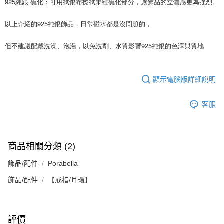
925純銀 硫化：可用拭銀布擦拭未經硫化部分，讓飾品的立體感更為強烈。
以上介紹的925純銀飾品，日常碰水都是沒問題的，
但不建議配戴洗澡、泡湯，以免洗劑、水質影響925純銀的色澤與質地
顯示電腦版詳細說明
客服
商品相關分類 (2)
飾品/配件
Porabella
飾品/配件
【戒指/耳環】
評價