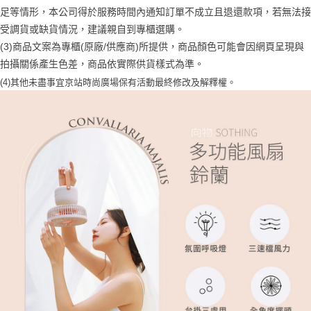
恩沛科技股份有限公司將有權停止該用戶之使用額度並採取法律行動。
足等情形，本公司得於服務時間內通知訂單不成立且退還款項，若無法接
受調貨或缺貨情況，建議親自到專櫃選購。
(3)商品文案為專櫃(原廠/供應商)所提供，商品顏色可能會因網頁呈現與
拍攝關係產生色差，商品依實際供貨樣式為準。
(4)
其他未盡事宜
京站時尚廣場保有活動最終修改及解釋權。