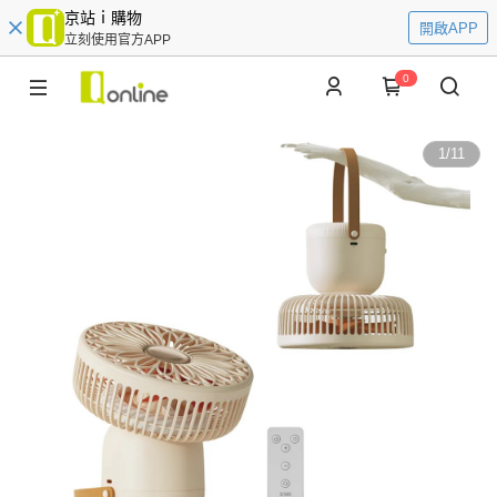
京站ｉ購物
開啟APP
立刻使用官方APP
0
1
/
11