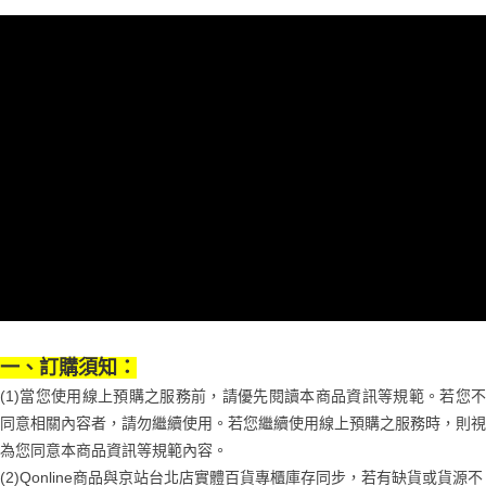
醒簡訊。
１．於結帳方式選擇「AFTEE先享後付」後，將跳轉至「AFTEE先享後付」
2.透過簡訊連結打開帳單後，可選擇「超商條碼／台灣大直營門市／銀行轉
付款後7-11取貨
結帳頁面，進行簡訊認證並確認金額後，即可完成結帳。
帳／街口支付／iPASS MONEY」等通路繳費。
２．訂單成立數日內，您將收到繳費通知簡訊。
每筆NT$70，滿NT$899(含以上)免運費
３．收到繳費通知簡訊後14天內，點擊此簡訊中的連結，可透過四大超商／
【注意事項】
ATM／網路銀行／等多元方式進行付款，方視為交易完成。
宅配
1.本服務係由「台灣大哥大股份有限公司」（以下簡稱本公司）所提供，讓
※ 請注意：結帳手續完成當下不需立刻繳費，但若您需要取消訂單，請聯絡
用戶於交易時，得透過本服務購買商品或服務，並由商店將買賣／分期付款
每筆NT$100，滿NT$1,000(含以上)免運費
購買商品的店家。未經商家同意取消之訂單仍視為有效，需透過AFTEE先享
買賣價金債權讓與本公司後，依約使用本公司帳單繳交帳款。
後付繳納相關費用。
2.基於同意付款使用「大哥付你分期」之契約關係目的，商店將以您的個人
京站台北店客服中心(1F星巴克旁) 即日起不提供京站紙袋，取件時
※ 交易是否成功請以「AFTEE先享後付 」之結帳頁面顯示為準，若有關於
資料（包含姓名、電話或地址）提供予台灣大哥大進項蒐集、處理及利用，
是否繳費成功／繳費後需取消欲退款等相關疑問，請聯繫「AFTEE先享後付
請自備購物袋，若需購買紙袋可現場詢問
由本公司與您本人進行分期帳單所需資料之確認、核對及更正。
客戶支援中心」
https://netprotections.freshdesk.com/support/home
3.完整用戶服務條款，請詳閱以下連結：
https://oppay.tw/userRule
免運費
【注意事項】
１．透過由恩沛科技股份有限公司提供之「AFTEE先享後付」服務完成之交
易，需依本服務之必要範圍內提供個人資料，並將交易相關給付款項請求債
權轉讓予恩沛科技股份有限公司。
２．關於個人資料處理事宜，請瀏覽以下網址：
https://aftee.tw/terms/#terms3
３．未成年的使用者請事先徵得法定代理人或監護人之同意方可使用
一、訂購須知：
「AFTEE先享後付」，若未經同意申辦者引起之損失，本公司不負相關責
(1)當您使用線上預購之服務前，請優先閱讀本商品資訊等規範。若您不
任。
４．使用「AFTEE先享後付」時，將依據個別帳號之用戶狀況，依本公司即
同意相關內容者，請勿繼續使用。若您繼續使用線上預購之服務時，則視
時審查核予不同之上限額度；若仍有額度不足之情形，本公司將視審查結果
為您同意本商品資訊等規範內容。
請求用戶進行身份認證。
(2)Qonline商品與京站台北店實體百貨專櫃庫存同步，若有缺貨或貨源不
５．嚴禁一人註冊多個帳號或使用他人資訊註冊。若發現惡意使用之情形，