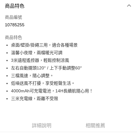
商品特色
Apple Pay
商品編號
街口支付
10785255
悠遊付
商品特色
Google Pay
桌面/壁掛/掛繩三用，適合各種場景
全盈+PAY
溫馨小夜燈，兩檔暖光可調
3米遠程遙控器，輕鬆控制涼風
大哥付你分期
左右自動擺頭120° / 上下手動調整60°
相關說明
三檔風速，隨心調整。
【大哥付你分期使用說明】
AFTEE先享後付
1.本服務由台灣大哥大提供，台灣大哥大用戶可立即使用無須另外申請。
低噪送風不打擾，享受輕聲生活。
2.付款方式選擇「大哥付你分期」，訂單成立後會自動跳轉到大哥付的交易
相關說明
4000mAh可充電電池，14H長續航隨心用！
流程，驗證手機門號後，選擇欲分期的期數、繳款截止日，確認付款後即完
【關於「AFTEE先享後付」】
三米充電線，距離不受限
成交易。
ATM付款
AFTEE先享後付是「在收到商品之後才付款」的支付方式。 讓您購物簡單
3.實際核准額度、可分期數及費用金額請依後續交易確認頁面所載為準。
便利好安心！
4.訂單成立30分鐘內，如未前往確認交易或遇審核未通過，訂單將自動取
１．簡單：不需註冊會員、不需綁卡、不需儲值。
運送方式
消。如遇「轉專審核」未通過狀況，表示未達大哥付你分期系統評分，恕無
２．便利：只要手機號碼，簡訊認證，即可結帳。
法說明評估內容。
３．安心：先確認商品／服務後，再付款。
詳細說明
相關推薦
付款後全家取貨
【繳款方式說明】
1.分期款項不併入電信帳單，「大哥付你分期」於每月結算日後寄送繳費提
每筆NT$70，滿NT$899(含以上)免運費
【「AFTEE先享後付」結帳流程】