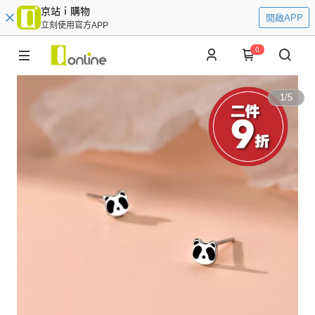
京站ｉ購物
開啟APP
立刻使用官方APP
0
1
/
5