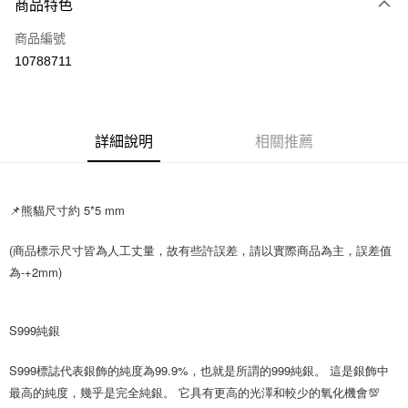
商品特色
Apple Pay
商品編號
街口支付
10788711
悠遊付
Google Pay
全盈+PAY
詳細說明
相關推薦
大哥付你分期
相關說明
📌熊貓尺寸約 5*5 mm
【大哥付你分期使用說明】
AFTEE先享後付
1.本服務由台灣大哥大提供，台灣大哥大用戶可立即使用無須另外申請。
(商品標示尺寸皆為人工丈量，故有些許誤差，請以實際商品為主，誤差值
2.付款方式選擇「大哥付你分期」，訂單成立後會自動跳轉到大哥付的交易
相關說明
流程，驗證手機門號後，選擇欲分期的期數、繳款截止日，確認付款後即完
為-+2mm)
【關於「AFTEE先享後付」】
成交易。
ATM付款
AFTEE先享後付是「在收到商品之後才付款」的支付方式。 讓您購物簡單
3.實際核准額度、可分期數及費用金額請依後續交易確認頁面所載為準。
便利好安心！
4.訂單成立30分鐘內，如未前往確認交易或遇審核未通過，訂單將自動取
１．簡單：不需註冊會員、不需綁卡、不需儲值。
S999純銀
運送方式
消。如遇「轉專審核」未通過狀況，表示未達大哥付你分期系統評分，恕無
２．便利：只要手機號碼，簡訊認證，即可結帳。
法說明評估內容。
３．安心：先確認商品／服務後，再付款。
付款後全家取貨
【繳款方式說明】
S999標誌代表銀飾的純度為99.9%，也就是所謂的999純銀。 這是銀飾中
1.分期款項不併入電信帳單，「大哥付你分期」於每月結算日後寄送繳費提
每筆NT$70，滿NT$899(含以上)免運費
【「AFTEE先享後付」結帳流程】
最高的純度，幾乎是完全純銀。 它具有更高的光澤和較少的氧化機會💯
醒簡訊。
１．於結帳方式選擇「AFTEE先享後付」後，將跳轉至「AFTEE先享後付」