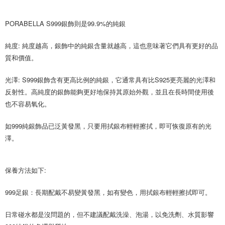
2.透過簡訊連結打開帳單後，可選擇「超商條碼／台灣大直營門市／銀行轉
付款後7-11取貨
結帳頁面，進行簡訊認證並確認金額後，即可完成結帳。
帳／街口支付／iPASS MONEY」等通路繳費。
２．訂單成立數日內，您將收到繳費通知簡訊。
每筆NT$70，滿NT$899(含以上)免運費
PORABELLA S999銀飾則是99.9%的純銀
３．收到繳費通知簡訊後14天內，點擊此簡訊中的連結，可透過四大超商／
【注意事項】
ATM／網路銀行／等多元方式進行付款，方視為交易完成。
宅配
1.本服務係由「台灣大哥大股份有限公司」（以下簡稱本公司）所提供，讓
※ 請注意：結帳手續完成當下不需立刻繳費，但若您需要取消訂單，請聯絡
純度: 純度越高，銀飾中的純銀含量就越高，這也意味著它們具有更好的品
用戶於交易時，得透過本服務購買商品或服務，並由商店將買賣／分期付款
每筆NT$100，滿NT$1,000(含以上)免運費
購買商品的店家。未經商家同意取消之訂單仍視為有效，需透過AFTEE先享
質和價值。
買賣價金債權讓與本公司後，依約使用本公司帳單繳交帳款。
後付繳納相關費用。
2.基於同意付款使用「大哥付你分期」之契約關係目的，商店將以您的個人
免運優惠
※ 交易是否成功請以「AFTEE先享後付 」之結帳頁面顯示為準，若有關於
資料（包含姓名、電話或地址）提供予台灣大哥大進項蒐集、處理及利用，
光澤: S999銀飾含有更高比例的純銀，它通常具有比S925更亮麗的光澤和
是否繳費成功／繳費後需取消欲退款等相關疑問，請聯繫「AFTEE先享後付
免運費
由本公司與您本人進行分期帳單所需資料之確認、核對及更正。
客戶支援中心」
https://netprotections.freshdesk.com/support/home
反射性。高純度的銀飾能夠更好地保持其原始外觀，並且在長時間使用後
3.完整用戶服務條款，請詳閱以下連結：
https://oppay.tw/userRule
也不容易氧化。
京站台北店客服中心(1F星巴克旁) 即日起不提供京站紙袋，取件時
【注意事項】
請自備購物袋，若需購買紙袋可現場詢問
１．透過由恩沛科技股份有限公司提供之「AFTEE先享後付」服務完成之交
如999純銀飾品已泛黃發黑，只要用拭銀布輕輕擦拭，即可恢復原有的光
易，需依本服務之必要範圍內提供個人資料，並將交易相關給付款項請求債
免運費
權轉讓予恩沛科技股份有限公司。
澤。
２．關於個人資料處理事宜，請瀏覽以下網址：
https://aftee.tw/terms/#terms3
３．未成年的使用者請事先徵得法定代理人或監護人之同意方可使用
保養方法如下:
「AFTEE先享後付」，若未經同意申辦者引起之損失，本公司不負相關責
任。
４．使用「AFTEE先享後付」時，將依據個別帳號之用戶狀況，依本公司即
999足銀：長期配戴不易變黃發黑，如有變色，用拭銀布輕輕擦拭即可。
時審查核予不同之上限額度；若仍有額度不足之情形，本公司將視審查結果
請求用戶進行身份認證。
日常碰水都是沒問題的，但不建議配戴洗澡、泡湯，以免洗劑、水質影響
５．嚴禁一人註冊多個帳號或使用他人資訊註冊。若發現惡意使用之情形，
恩沛科技股份有限公司將有權停止該用戶之使用額度並採取法律行動。