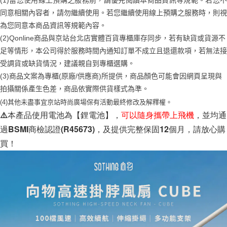
(1)當您使用線上預購之服務前，請優先閱讀本商品資訊等規範。若您不
請求用戶進行身份認證。
同意相關內容者，請勿繼續使用。若您繼續使用線上預購之服務時，則視
５．嚴禁一人註冊多個帳號或使用他人資訊註冊。若發現惡意使用之情形，
恩沛科技股份有限公司將有權停止該用戶之使用額度並採取法律行動。
為您同意本商品資訊等規範內容。
(2)Qonline商品與京站台北店實體百貨專櫃庫存同步，若有缺貨或貨源不
足等情形，本公司得於服務時間內通知訂單不成立且退還款項，若無法接
受調貨或缺貨情況，建議親自到專櫃選購。
(3)商品文案為專櫃(原廠/供應商)所提供，商品顏色可能會因網頁呈現與
拍攝關係產生色差，商品依實際供貨樣式為準。
(4)
其他未盡事宜
京站時尚廣場保有活動最終修改及解釋權。
⚠️本產品使用電池為【鋰電池】，
可以隨身攜帶上飛機
，
並均通
過BSMI商檢認證(R45673)，及提供完整保固12個月，請放心購
買！