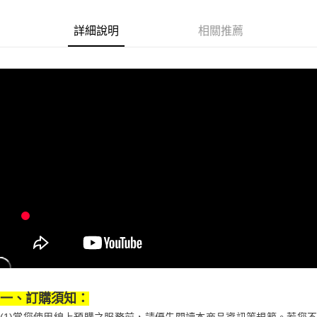
1.分期款項不併入電信帳單，「大哥付你分期」於每月結算日後寄送繳費提
每筆NT$70，滿NT$899(含以上)免運費
【「AFTEE先享後付」結帳流程】
醒簡訊。
１．於結帳方式選擇「AFTEE先享後付」後，將跳轉至「AFTEE先享後付」
詳細說明
相關推薦
2.透過簡訊連結打開帳單後，可選擇「超商條碼／台灣大直營門市／銀行轉
付款後7-11取貨
結帳頁面，進行簡訊認證並確認金額後，即可完成結帳。
帳／街口支付／iPASS MONEY」等通路繳費。
２．訂單成立數日內，您將收到繳費通知簡訊。
每筆NT$70，滿NT$899(含以上)免運費
３．收到繳費通知簡訊後14天內，點擊此簡訊中的連結，可透過四大超商／
【注意事項】
ATM／網路銀行／等多元方式進行付款，方視為交易完成。
宅配
1.本服務係由「台灣大哥大股份有限公司」（以下簡稱本公司）所提供，讓
※ 請注意：結帳手續完成當下不需立刻繳費，但若您需要取消訂單，請聯絡
用戶於交易時，得透過本服務購買商品或服務，並由商店將買賣／分期付款
每筆NT$100，滿NT$1,000(含以上)免運費
購買商品的店家。未經商家同意取消之訂單仍視為有效，需透過AFTEE先享
買賣價金債權讓與本公司後，依約使用本公司帳單繳交帳款。
後付繳納相關費用。
2.基於同意付款使用「大哥付你分期」之契約關係目的，商店將以您的個人
京站台北店客服中心(1F星巴克旁) 即日起不提供京站紙袋，取件時
※ 交易是否成功請以「AFTEE先享後付 」之結帳頁面顯示為準，若有關於
資料（包含姓名、電話或地址）提供予台灣大哥大進項蒐集、處理及利用，
是否繳費成功／繳費後需取消欲退款等相關疑問，請聯繫「AFTEE先享後付
請自備購物袋，若需購買紙袋可現場詢問
由本公司與您本人進行分期帳單所需資料之確認、核對及更正。
客戶支援中心」
https://netprotections.freshdesk.com/support/home
3.完整用戶服務條款，請詳閱以下連結：
https://oppay.tw/userRule
免運費
【注意事項】
１．透過由恩沛科技股份有限公司提供之「AFTEE先享後付」服務完成之交
易，需依本服務之必要範圍內提供個人資料，並將交易相關給付款項請求債
權轉讓予恩沛科技股份有限公司。
２．關於個人資料處理事宜，請瀏覽以下網址：
https://aftee.tw/terms/#terms3
３．未成年的使用者請事先徵得法定代理人或監護人之同意方可使用
「AFTEE先享後付」，若未經同意申辦者引起之損失，本公司不負相關責
任。
一、訂購須知：
４．使用「AFTEE先享後付」時，將依據個別帳號之用戶狀況，依本公司即
時審查核予不同之上限額度；若仍有額度不足之情形，本公司將視審查結果