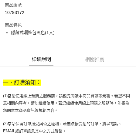
商品編號
街口支付
10793172
悠遊付
商品特色
Google Pay
隱藏式曬娃包黑色(1入)
全盈+PAY
大哥付你分期
相關說明
詳細說明
相關推薦
【大哥付你分期使用說明】
AFTEE先享後付
1.本服務由台灣大哥大提供，台灣大哥大用戶可立即使用無須另外申請。
2.付款方式選擇「大哥付你分期」，訂單成立後會自動跳轉到大哥付的交易
相關說明
流程，驗證手機門號後，選擇欲分期的期數、繳款截止日，確認付款後即完
一、訂購須知：
【關於「AFTEE先享後付」】
成交易。
ATM付款
AFTEE先享後付是「在收到商品之後才付款」的支付方式。 讓您購物簡單
3.實際核准額度、可分期數及費用金額請依後續交易確認頁面所載為準。
便利好安心！
(1)當您使用線上預購之服務前，請優先閱讀本商品資訊等規範。若您不同
4.訂單成立30分鐘內，如未前往確認交易或遇審核未通過，訂單將自動取
１．簡單：不需註冊會員、不需綁卡、不需儲值。
運送方式
消。如遇「轉專審核」未通過狀況，表示未達大哥付你分期系統評分，恕無
意相關內容者，請勿繼續使用。若您繼續使用線上預購之服務時，則視為
２．便利：只要手機號碼，簡訊認證，即可結帳。
法說明評估內容。
您同意本商品資訊等規範內容。
３．安心：先確認商品／服務後，再付款。
付款後全家取貨
【繳款方式說明】
1.分期款項不併入電信帳單，「大哥付你分期」於每月結算日後寄送繳費提
每筆NT$70，滿NT$899(含以上)免運費
【「AFTEE先享後付」結帳流程】
(2)京站保留訂單接受與否之權利，若無法接受您的訂單，將以電話、
醒簡訊。
１．於結帳方式選擇「AFTEE先享後付」後，將跳轉至「AFTEE先享後付」
2.透過簡訊連結打開帳單後，可選擇「超商條碼／台灣大直營門市／銀行轉
EMAIL或訂單訊息其中之方式聯繫。
付款後7-11取貨
結帳頁面，進行簡訊認證並確認金額後，即可完成結帳。
帳／街口支付／iPASS MONEY」等通路繳費。