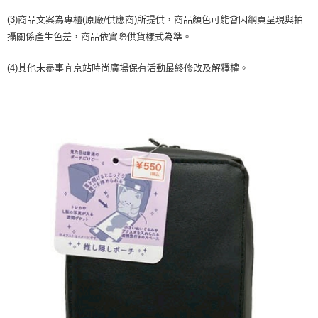
２．訂單成立數日內，您將收到繳費通知簡訊。
每筆NT$70，滿NT$899(含以上)免運費
３．收到繳費通知簡訊後14天內，點擊此簡訊中的連結，可透過四大超商／
(3)商品文案為專櫃(原廠/供應商)所提供，商品顏色可能會因網頁呈現與拍
【注意事項】
ATM／網路銀行／等多元方式進行付款，方視為交易完成。
宅配
攝關係產生色差，商品依實際供貨樣式為準。
1.本服務係由「台灣大哥大股份有限公司」（以下簡稱本公司）所提供，讓
※ 請注意：結帳手續完成當下不需立刻繳費，但若您需要取消訂單，請聯絡
用戶於交易時，得透過本服務購買商品或服務，並由商店將買賣／分期付款
每筆NT$100，滿NT$1,000(含以上)免運費
購買商品的店家。未經商家同意取消之訂單仍視為有效，需透過AFTEE先享
買賣價金債權讓與本公司後，依約使用本公司帳單繳交帳款。
(4)其他未盡事宜京站時尚廣場保有活動最終修改及解釋權。
後付繳納相關費用。
2.基於同意付款使用「大哥付你分期」之契約關係目的，商店將以您的個人
京站台北店客服中心(1F星巴克旁) 即日起不提供京站紙袋，取件時
※ 交易是否成功請以「AFTEE先享後付 」之結帳頁面顯示為準，若有關於
資料（包含姓名、電話或地址）提供予台灣大哥大進項蒐集、處理及利用，
是否繳費成功／繳費後需取消欲退款等相關疑問，請聯繫「AFTEE先享後付
請自備購物袋，若需購買紙袋可現場詢問
由本公司與您本人進行分期帳單所需資料之確認、核對及更正。
客戶支援中心」
https://netprotections.freshdesk.com/support/home
3.完整用戶服務條款，請詳閱以下連結：
https://oppay.tw/userRule
免運費
【注意事項】
１．透過由恩沛科技股份有限公司提供之「AFTEE先享後付」服務完成之交
易，需依本服務之必要範圍內提供個人資料，並將交易相關給付款項請求債
權轉讓予恩沛科技股份有限公司。
２．關於個人資料處理事宜，請瀏覽以下網址：
https://aftee.tw/terms/#terms3
３．未成年的使用者請事先徵得法定代理人或監護人之同意方可使用
「AFTEE先享後付」，若未經同意申辦者引起之損失，本公司不負相關責
任。
４．使用「AFTEE先享後付」時，將依據個別帳號之用戶狀況，依本公司即
時審查核予不同之上限額度；若仍有額度不足之情形，本公司將視審查結果
請求用戶進行身份認證。
５．嚴禁一人註冊多個帳號或使用他人資訊註冊。若發現惡意使用之情形，
恩沛科技股份有限公司將有權停止該用戶之使用額度並採取法律行動。