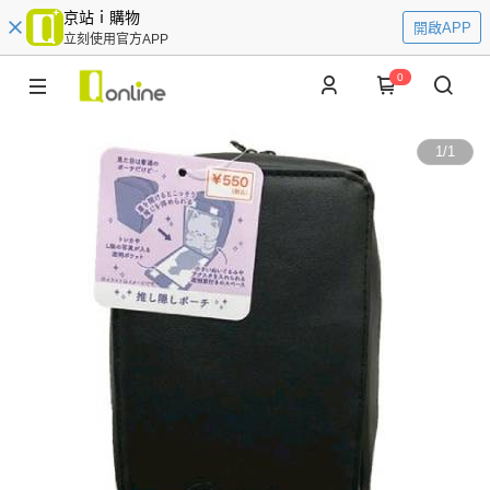
京站ｉ購物
開啟APP
立刻使用官方APP
0
1
/
1