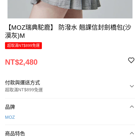
【MOZ瑞典駝鹿】 防潑水 翹課信封劍橋包(沙
漠灰)M
超取滿NT$899免運
NT$2,480
付款與運送方式
超取滿NT$899免運
付款方式
品牌
信用卡一次付款
MOZ
LINE Pay
商品特色
Apple Pay