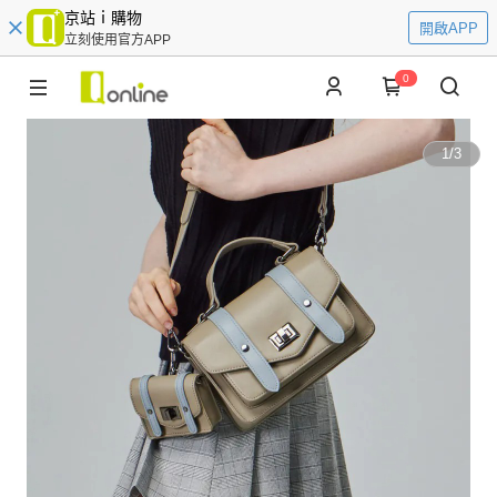
京站ｉ購物
開啟APP
立刻使用官方APP
0
1
/
3