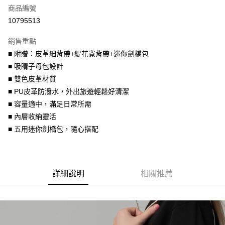
商品編號
街口支付
10795513
悠遊付
銷售重點
Google Pay
■ 附贈：皮革細背帶+緹花寬背帶+迷你劍橋包
全盈+PAY
■ 吸睛子母包設計
■ 雙色皮革材質
大哥付你分期
■ PU皮革防潑水，外出旅遊輕鬆好清潔
相關說明
■ 容量適中，滿足日常所需
【大哥付你分期使用說明】
AFTEE先享後付
1.本服務由台灣大哥大提供，台灣大哥大用戶可立即使用無須另外申請。
■ 內層收納靈活
2.付款方式選擇「大哥付你分期」，訂單成立後會自動跳轉到大哥付的交易
相關說明
■ 五用迷你劍橋包，隨心搭配
流程，驗證手機門號後，選擇欲分期的期數、繳款截止日，確認付款後即完
【關於「AFTEE先享後付」】
成交易。
ATM付款
AFTEE先享後付是「在收到商品之後才付款」的支付方式。 讓您購物簡單
3.實際核准額度、可分期數及費用金額請依後續交易確認頁面所載為準。
便利好安心！
4.訂單成立30分鐘內，如未前往確認交易或遇審核未通過，訂單將自動取
１．簡單：不需註冊會員、不需綁卡、不需儲值。
運送方式
消。如遇「轉專審核」未通過狀況，表示未達大哥付你分期系統評分，恕無
詳細說明
相關推薦
２．便利：只要手機號碼，簡訊認證，即可結帳。
法說明評估內容。
３．安心：先確認商品／服務後，再付款。
付款後全家取貨
【繳款方式說明】
1.分期款項不併入電信帳單，「大哥付你分期」於每月結算日後寄送繳費提
每筆NT$70，滿NT$899(含以上)免運費
【「AFTEE先享後付」結帳流程】
醒簡訊。
１．於結帳方式選擇「AFTEE先享後付」後，將跳轉至「AFTEE先享後付」
2.透過簡訊連結打開帳單後，可選擇「超商條碼／台灣大直營門市／銀行轉
付款後7-11取貨
結帳頁面，進行簡訊認證並確認金額後，即可完成結帳。
帳／街口支付／iPASS MONEY」等通路繳費。