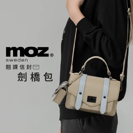
２．訂單成立數日內，您將收到繳費通知簡訊。
每筆NT$70，滿NT$899(含以上)免運費
３．收到繳費通知簡訊後14天內，點擊此簡訊中的連結，可透過四大超商／
【注意事項】
ATM／網路銀行／等多元方式進行付款，方視為交易完成。
宅配
1.本服務係由「台灣大哥大股份有限公司」（以下簡稱本公司）所提供，讓
※ 請注意：結帳手續完成當下不需立刻繳費，但若您需要取消訂單，請聯絡
用戶於交易時，得透過本服務購買商品或服務，並由商店將買賣／分期付款
每筆NT$100，滿NT$1,000(含以上)免運費
購買商品的店家。未經商家同意取消之訂單仍視為有效，需透過AFTEE先享
買賣價金債權讓與本公司後，依約使用本公司帳單繳交帳款。
後付繳納相關費用。
2.基於同意付款使用「大哥付你分期」之契約關係目的，商店將以您的個人
京站台北店客服中心(1F星巴克旁) 即日起不提供京站紙袋，取件時
※ 交易是否成功請以「AFTEE先享後付 」之結帳頁面顯示為準，若有關於
資料（包含姓名、電話或地址）提供予台灣大哥大進項蒐集、處理及利用，
是否繳費成功／繳費後需取消欲退款等相關疑問，請聯繫「AFTEE先享後付
請自備購物袋，若需購買紙袋可現場詢問
由本公司與您本人進行分期帳單所需資料之確認、核對及更正。
客戶支援中心」
https://netprotections.freshdesk.com/support/home
3.完整用戶服務條款，請詳閱以下連結：
https://oppay.tw/userRule
免運費
【注意事項】
１．透過由恩沛科技股份有限公司提供之「AFTEE先享後付」服務完成之交
易，需依本服務之必要範圍內提供個人資料，並將交易相關給付款項請求債
權轉讓予恩沛科技股份有限公司。
２．關於個人資料處理事宜，請瀏覽以下網址：
https://aftee.tw/terms/#terms3
３．未成年的使用者請事先徵得法定代理人或監護人之同意方可使用
「AFTEE先享後付」，若未經同意申辦者引起之損失，本公司不負相關責
任。
４．使用「AFTEE先享後付」時，將依據個別帳號之用戶狀況，依本公司即
時審查核予不同之上限額度；若仍有額度不足之情形，本公司將視審查結果
請求用戶進行身份認證。
５．嚴禁一人註冊多個帳號或使用他人資訊註冊。若發現惡意使用之情形，
恩沛科技股份有限公司將有權停止該用戶之使用額度並採取法律行動。