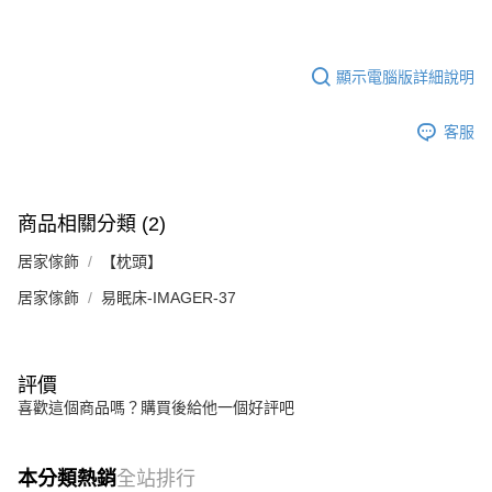
時審查核予不同之上限額度；若仍有額度不足之情形，本公司將視審查結果
請求用戶進行身份認證。
５．嚴禁一人註冊多個帳號或使用他人資訊註冊。若發現惡意使用之情形，
恩沛科技股份有限公司將有權停止該用戶之使用額度並採取法律行動。
顯示電腦版詳細說明
客服
商品相關分類 (2)
居家傢飾
【枕頭】
居家傢飾
易眠床-IMAGER-37
評價
喜歡這個商品嗎？購買後給他一個好評吧
本分類熱銷
全站排行