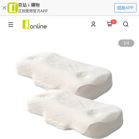
京站ｉ購物
開啟APP
立刻使用官方APP
0
1
/
4