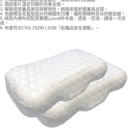
３．安心：先確認商品／服務後，再付款。
宅配
【繳款方式說明】
2. 頸部墊片滿足仰睡的完美支撐。
1.分期款項不併入電信帳單，「大哥付你分期」於每月結算日後寄送繳費提
3. 模製造型兼具美型與實用性，超高密度舒適兼具支撐。
每筆NT$100，滿NT$1,000(含以上)免運費
【「AFTEE先享後付」結帳流程】
醒簡訊。
4. 依臉頰及耳窩型設計的橢圓形凹槽，緩和側睡時耳朵的壓迫感。
１．於結帳方式選擇「AFTEE先享後付」後，將跳轉至「AFTEE先享後付」
5. 棉質內裡布搭配萊賽爾Lyocell外布套，透氣、控濕、調溫一次完
2.透過簡訊連結打開帳單後，可選擇「超商條碼／台灣大直營門市／銀行轉
結帳頁面，進行簡訊認證並確認金額後，即可完成結帳。
成。
帳／街口支付／iPASS MONEY」等通路繳費。
２．訂單成立數日內，您將收到繳費通知簡訊。
6. 布套符合CNS 15290 L1036「紡織品安全規範」。
３．收到繳費通知簡訊後14天內，點擊此簡訊中的連結，可透過四大超商／
【注意事項】
ATM／網路銀行／等多元方式進行付款，方視為交易完成。
1.本服務係由「台灣大哥大股份有限公司」（以下簡稱本公司）所提供，讓
※ 請注意：結帳手續完成當下不需立刻繳費，但若您需要取消訂單，請聯絡
用戶於交易時，得透過本服務購買商品或服務，並由商店將買賣／分期付款
購買商品的店家。未經商家同意取消之訂單仍視為有效，需透過AFTEE先享
買賣價金債權讓與本公司後，依約使用本公司帳單繳交帳款。
後付繳納相關費用。
2.基於同意付款使用「大哥付你分期」之契約關係目的，商店將以您的個人
※ 交易是否成功請以「AFTEE先享後付 」之結帳頁面顯示為準，若有關於
資料（包含姓名、電話或地址）提供予台灣大哥大進項蒐集、處理及利用，
是否繳費成功／繳費後需取消欲退款等相關疑問，請聯繫「AFTEE先享後付
由本公司與您本人進行分期帳單所需資料之確認、核對及更正。
客戶支援中心」
https://netprotections.freshdesk.com/support/home
3.完整用戶服務條款，請詳閱以下連結：
https://oppay.tw/userRule
【注意事項】
１．透過由恩沛科技股份有限公司提供之「AFTEE先享後付」服務完成之交
易，需依本服務之必要範圍內提供個人資料，並將交易相關給付款項請求債
權轉讓予恩沛科技股份有限公司。
２．關於個人資料處理事宜，請瀏覽以下網址：
https://aftee.tw/terms/#terms3
３．未成年的使用者請事先徵得法定代理人或監護人之同意方可使用
「AFTEE先享後付」，若未經同意申辦者引起之損失，本公司不負相關責
任。
４．使用「AFTEE先享後付」時，將依據個別帳號之用戶狀況，依本公司即