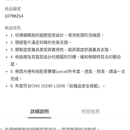
合作金庫商業銀行
第一商業銀行
LINE Pay
商品編號
華南商業銀行
彰化商業銀行
10798214
Apple Pay
上海商業儲蓄銀行
台北富邦商業銀行
國泰世華商業銀行
兆豐國際商業銀行
商品特色
街口支付
臺灣中小企業銀行
台中商業銀行
1. 彷彿蝴蝶般的翅膀造型設計，增添枕頭的流線感。
匯豐（台灣）商業銀行
華泰商業銀行
悠遊付
2. 頸部墊片滿足仰睡的完美支撐。
聯邦商業銀行
遠東國際商業銀行
元大商業銀行
永豐商業銀行
3. 模製造型兼具美型與實用性，超高密度舒適兼具支撐。
Google Pay
玉山商業銀行
星展（台灣）商業銀行
4. 依臉頰及耳窩型設計的橢圓形凹槽，緩和側睡時耳朵的壓迫
台新國際商業銀行
中國信託商業銀行
全盈+PAY
感。
台灣樂天信用卡公司
5. 棉質內裡布搭配萊賽爾Lyocell外布套，透氣、控濕、調溫一次
大哥付你分期
完成。
相關說明
6. 布套符合CNS 15290 L1036「紡織品安全規範」。
【大哥付你分期使用說明】
AFTEE先享後付
1.本服務由台灣大哥大提供，台灣大哥大用戶可立即使用無須另外申請。
2.付款方式選擇「大哥付你分期」，訂單成立後會自動跳轉到大哥付的交易
相關說明
流程，驗證手機門號後，選擇欲分期的期數、繳款截止日，確認付款後即完
【關於「AFTEE先享後付」】
成交易。
ATM付款
AFTEE先享後付是「在收到商品之後才付款」的支付方式。 讓您購物簡單
詳細說明
相關推薦
3.實際核准額度、可分期數及費用金額請依後續交易確認頁面所載為準。
便利好安心！
4.訂單成立30分鐘內，如未前往確認交易或遇審核未通過，訂單將自動取
１．簡單：不需註冊會員、不需綁卡、不需儲值。
運送方式
消。如遇「轉專審核」未通過狀況，表示未達大哥付你分期系統評分，恕無
２．便利：只要手機號碼，簡訊認證，即可結帳。
法說明評估內容。
1. 彷彿蝴蝶般的翅膀造型設計，增添枕頭的流線感。