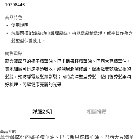
10798446
悠遊付
商品特色
Google Pay
使用說明
全盈+PAY
洗髮前搭配護髮頭巾護理髮絲，再以洗髮精洗淨。或平日作為秀
髮塑型保養使用。
大哥付你分期
相關說明
銷售重點
【大哥付你分期使用說明】
蘊含薩摩亞的椰子精華油、巴卡斯果籽精華油、巴西大豆精華油，
AFTEE先享後付
1.本服務由台灣大哥大提供，台灣大哥大用戶可立即使用無須另外申請。
質地細緻可迅速滲透吸收，能深層潤澤修護、密集滋養乾燥受損的
2.付款方式選擇「大哥付你分期」，訂單成立後會自動跳轉到大哥付的交易
相關說明
流程，驗證手機門號後，選擇欲分期的期數、繳款截止日，確認付款後即完
髮絲，預防靜電及髮絲斷裂；同時亮澤塑型秀髮。使用後秀髮柔潤
【關於「AFTEE先享後付」】
成交易。
ATM付款
AFTEE先享後付是「在收到商品之後才付款」的支付方式。 讓您購物簡單
好梳理，閃耀健康亮麗的光采。
3.實際核准額度、可分期數及費用金額請依後續交易確認頁面所載為準。
便利好安心！
4.訂單成立30分鐘內，如未前往確認交易或遇審核未通過，訂單將自動取
１．簡單：不需註冊會員、不需綁卡、不需儲值。
運送方式
消。如遇「轉專審核」未通過狀況，表示未達大哥付你分期系統評分，恕無
２．便利：只要手機號碼，簡訊認證，即可結帳。
法說明評估內容。
３．安心：先確認商品／服務後，再付款。
付款後全家取貨
【繳款方式說明】
詳細說明
相關推薦
1.分期款項不併入電信帳單，「大哥付你分期」於每月結算日後寄送繳費提
每筆NT$70，滿NT$1,000(含以上)免運費
【「AFTEE先享後付」結帳流程】
醒簡訊。
１．於結帳方式選擇「AFTEE先享後付」後，將跳轉至「AFTEE先享後付」
2.透過簡訊連結打開帳單後，可選擇「超商條碼／台灣大直營門市／銀行轉
付款後7-11取貨
結帳頁面，進行簡訊認證並確認金額後，即可完成結帳。
帳／街口支付／iPASS MONEY」等通路繳費。
商品介紹
２．訂單成立數日內，您將收到繳費通知簡訊。
每筆NT$70，滿NT$1,000(含以上)免運費
蘊含薩摩亞的椰子精華油、巴卡斯果籽精華油、巴西大豆精華
３．收到繳費通知簡訊後14天內，點擊此簡訊中的連結，可透過四大超商／