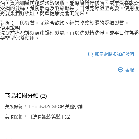
油，質地細緻可迅速滲透吸收，能深層潤澤修護、密集滋養乾燥
【注意事項】
ATM／網路銀行／等多元方式進行付款，方視為交易完成。
受損的髮絲，預防靜電及髮絲斷裂；同時亮澤塑型秀髮。使用後
宅配
1.本服務係由「台灣大哥大股份有限公司」（以下簡稱本公司）所提供，讓
※ 請注意：結帳手續完成當下不需立刻繳費，但若您需要取消訂單，請聯絡
秀髮柔潤好梳理，閃耀健康亮麗的光采。
用戶於交易時，得透過本服務購買商品或服務，並由商店將買賣／分期付款
每筆NT$100，滿NT$1,200(含以上)免運費
購買商品的店家。未經商家同意取消之訂單仍視為有效，需透過AFTEE先享
買賣價金債權讓與本公司後，依約使用本公司帳單繳交帳款。
對象：一般髮質。尤適合乾燥、經常吹整染燙的受損髮質。
後付繳納相關費用。
2.基於同意付款使用「大哥付你分期」之契約關係目的，商店將以您的個人
使用說明
京站台北店客服中心(1F星巴克旁) 即日起不提供京站紙袋，取件時
※ 交易是否成功請以「AFTEE先享後付 」之結帳頁面顯示為準，若有關於
資料（包含姓名、電話或地址）提供予台灣大哥大進項蒐集、處理及利用，
洗髮前搭配護髮頭巾護理髮絲，再以洗髮精洗淨。或平日作為秀
是否繳費成功／繳費後需取消欲退款等相關疑問，請聯繫「AFTEE先享後付
請自備購物袋，若需購買紙袋可現場詢問
由本公司與您本人進行分期帳單所需資料之確認、核對及更正。
髮塑型保養使用。
客戶支援中心」
https://netprotections.freshdesk.com/support/home
3.完整用戶服務條款，請詳閱以下連結：
https://oppay.tw/userRule
免運費
【注意事項】
顯示電腦版詳細說明
１．透過由恩沛科技股份有限公司提供之「AFTEE先享後付」服務完成之交
易，需依本服務之必要範圍內提供個人資料，並將交易相關給付款項請求債
權轉讓予恩沛科技股份有限公司。
客服
２．關於個人資料處理事宜，請瀏覽以下網址：
https://aftee.tw/terms/#terms3
３．未成年的使用者請事先徵得法定代理人或監護人之同意方可使用
「AFTEE先享後付」，若未經同意申辦者引起之損失，本公司不負相關責
任。
商品相關分類 (2)
４．使用「AFTEE先享後付」時，將依據個別帳號之用戶狀況，依本公司即
時審查核予不同之上限額度；若仍有額度不足之情形，本公司將視審查結果
美妝保養
THE BODY SHOP 美體小舖
請求用戶進行身份認證。
美妝保養
【洗潤護髮/美髮用品】
５．嚴禁一人註冊多個帳號或使用他人資訊註冊。若發現惡意使用之情形，
恩沛科技股份有限公司將有權停止該用戶之使用額度並採取法律行動。