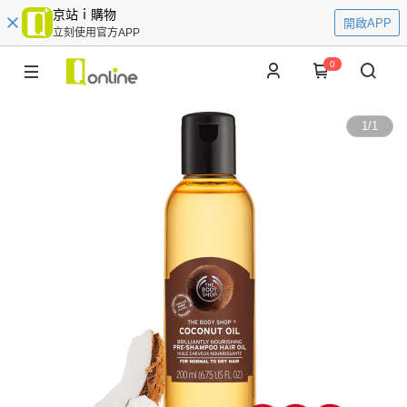
京站ｉ購物
開啟APP
立刻使用官方APP
0
1
/
1