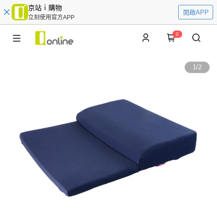
京站ｉ購物
開啟APP
立刻使用官方APP
0
1
/
2