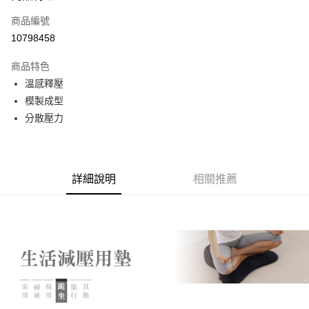
合作金庫商業銀行
第一商業銀行
LINE Pay
商品編號
華南商業銀行
彰化商業銀行
10798458
Apple Pay
上海商業儲蓄銀行
台北富邦商業銀行
國泰世華商業銀行
兆豐國際商業銀行
商品特色
街口支付
臺灣中小企業銀行
台中商業銀行
溫感釋壓
匯豐（台灣）商業銀行
華泰商業銀行
悠遊付
模製成型
聯邦商業銀行
遠東國際商業銀行
元大商業銀行
永豐商業銀行
分散壓力
Google Pay
玉山商業銀行
星展（台灣）商業銀行
台新國際商業銀行
中國信託商業銀行
全盈+PAY
台灣樂天信用卡公司
大哥付你分期
詳細說明
相關推薦
相關說明
【大哥付你分期使用說明】
AFTEE先享後付
1.本服務由台灣大哥大提供，台灣大哥大用戶可立即使用無須另外申請。
2.付款方式選擇「大哥付你分期」，訂單成立後會自動跳轉到大哥付的交易
相關說明
流程，驗證手機門號後，選擇欲分期的期數、繳款截止日，確認付款後即完
【關於「AFTEE先享後付」】
成交易。
ATM付款
AFTEE先享後付是「在收到商品之後才付款」的支付方式。 讓您購物簡單
3.實際核准額度、可分期數及費用金額請依後續交易確認頁面所載為準。
便利好安心！
4.訂單成立30分鐘內，如未前往確認交易或遇審核未通過，訂單將自動取
１．簡單：不需註冊會員、不需綁卡、不需儲值。
運送方式
消。如遇「轉專審核」未通過狀況，表示未達大哥付你分期系統評分，恕無
２．便利：只要手機號碼，簡訊認證，即可結帳。
法說明評估內容。