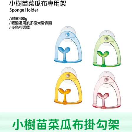
1.分期款項不併入電信帳單，「大哥付你分期」於每月結算日後寄送繳費提
每筆NT$70，滿NT$899(含以上)免運費
【「AFTEE先享後付」結帳流程】
醒簡訊。
１．於結帳方式選擇「AFTEE先享後付」後，將跳轉至「AFTEE先享後付」
2.透過簡訊連結打開帳單後，可選擇「超商條碼／台灣大直營門市／銀行轉
付款後7-11取貨
結帳頁面，進行簡訊認證並確認金額後，即可完成結帳。
帳／街口支付／iPASS MONEY」等通路繳費。
２．訂單成立數日內，您將收到繳費通知簡訊。
每筆NT$70，滿NT$899(含以上)免運費
３．收到繳費通知簡訊後14天內，點擊此簡訊中的連結，可透過四大超商／
【注意事項】
ATM／網路銀行／等多元方式進行付款，方視為交易完成。
宅配
1.本服務係由「台灣大哥大股份有限公司」（以下簡稱本公司）所提供，讓
※ 請注意：結帳手續完成當下不需立刻繳費，但若您需要取消訂單，請聯絡
用戶於交易時，得透過本服務購買商品或服務，並由商店將買賣／分期付款
每筆NT$100，滿NT$1,000(含以上)免運費
購買商品的店家。未經商家同意取消之訂單仍視為有效，需透過AFTEE先享
買賣價金債權讓與本公司後，依約使用本公司帳單繳交帳款。
後付繳納相關費用。
2.基於同意付款使用「大哥付你分期」之契約關係目的，商店將以您的個人
京站台北店客服中心(1F星巴克旁) 即日起不提供京站紙袋，取件時
※ 交易是否成功請以「AFTEE先享後付 」之結帳頁面顯示為準，若有關於
資料（包含姓名、電話或地址）提供予台灣大哥大進項蒐集、處理及利用，
是否繳費成功／繳費後需取消欲退款等相關疑問，請聯繫「AFTEE先享後付
請自備購物袋，若需購買紙袋可現場詢問
由本公司與您本人進行分期帳單所需資料之確認、核對及更正。
客戶支援中心」
https://netprotections.freshdesk.com/support/home
3.完整用戶服務條款，請詳閱以下連結：
https://oppay.tw/userRule
免運費
【注意事項】
１．透過由恩沛科技股份有限公司提供之「AFTEE先享後付」服務完成之交
易，需依本服務之必要範圍內提供個人資料，並將交易相關給付款項請求債
權轉讓予恩沛科技股份有限公司。
２．關於個人資料處理事宜，請瀏覽以下網址：
https://aftee.tw/terms/#terms3
３．未成年的使用者請事先徵得法定代理人或監護人之同意方可使用
「AFTEE先享後付」，若未經同意申辦者引起之損失，本公司不負相關責
任。
４．使用「AFTEE先享後付」時，將依據個別帳號之用戶狀況，依本公司即
時審查核予不同之上限額度；若仍有額度不足之情形，本公司將視審查結果
請求用戶進行身份認證。