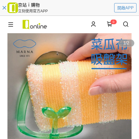
京站ｉ購物
開啟APP
立刻使用官方APP
0
1
/
2