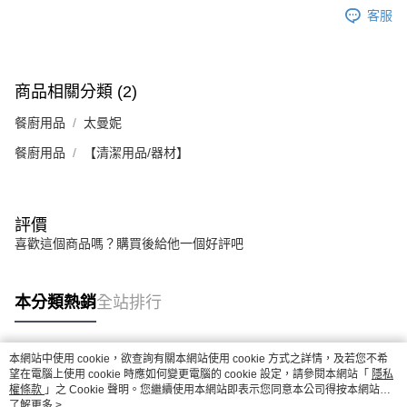
客服
商品相關分類 (2)
餐廚用品
太曼妮
餐廚用品
【清潔用品/器材】
評價
喜歡這個商品嗎？購買後給他一個好評吧
本分類熱銷
全站排行
本網站中使用 cookie，欲查詢有關本網站使用 cookie 方式之詳情，及若您不希
熱門標籤
望在電腦上使用 cookie 時應如何變更電腦的 cookie 設定，請參閱本網站「
隱私
權條款
」之 Cookie 聲明。您繼續使用本網站即表示您同意本公司得按本網站使
用條款之 Cookie 聲明使用 cookie。
了解更多 >