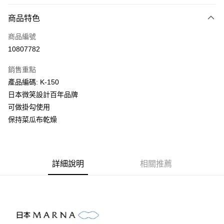
LINE Pay
商品特色
Apple Pay
商品編號
街口支付
10807782
悠遊付
銷售重點
Google Pay
產品編碼: K-150
全盈+PAY
日本微笑設計百年品牌
可做掛勾使用
大哥付你分期
保持菜瓜布乾燥
相關說明
【大哥付你分期使用說明】
AFTEE先享後付
1.本服務由台灣大哥大提供，台灣大哥大用戶可立即使用無須另外申請。
2.付款方式選擇「大哥付你分期」，訂單成立後會自動跳轉到大哥付的交易
相關說明
流程，驗證手機門號後，選擇欲分期的期數、繳款截止日，確認付款後即完
詳細說明
相關推薦
【關於「AFTEE先享後付」】
成交易。
ATM付款
AFTEE先享後付是「在收到商品之後才付款」的支付方式。 讓您購物簡單
3.實際核准額度、可分期數及費用金額請依後續交易確認頁面所載為準。
便利好安心！
4.訂單成立30分鐘內，如未前往確認交易或遇審核未通過，訂單將自動取
１．簡單：不需註冊會員、不需綁卡、不需儲值。
運送方式
消。如遇「轉專審核」未通過狀況，表示未達大哥付你分期系統評分，恕無
２．便利：只要手機號碼，簡訊認證，即可結帳。
法說明評估內容。
３．安心：先確認商品／服務後，再付款。
付款後全家取貨
【繳款方式說明】