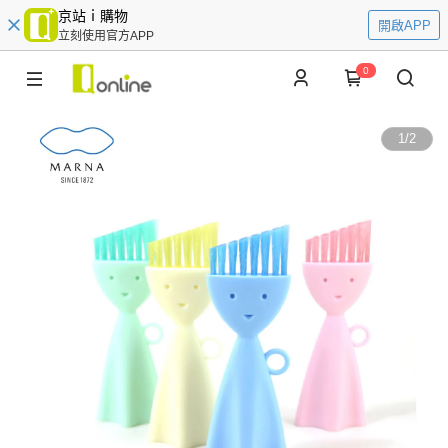
京站ｉ購物
開啟APP
立刻使用官方APP
0
1
/
2