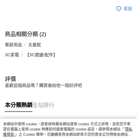
客服
商品相關分類 (2)
餐廚用品
太曼妮
3C家電
【3C週邊/配件】
評價
喜歡這個商品嗎？購買後給他一個好評吧
本分類熱銷
全站排行
本網站中使用 cookie，欲查詢有關本網站使用 cookie 方式之詳情，及若您不希
熱門標籤
望在電腦上使用 cookie 時應如何變更電腦的 cookie 設定，請參閱本網站「
隱私
權條款
」之 Cookie 聲明。您繼續使用本網站即表示您同意本公司得按本網站使