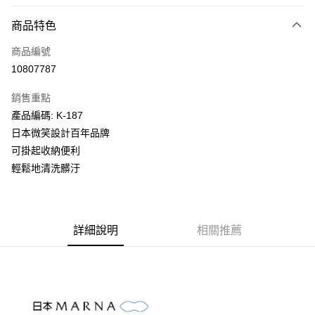
LINE Pay
商品特色
Apple Pay
商品編號
街口支付
10807787
悠遊付
銷售重點
Google Pay
產品編碼: K-187
全盈+PAY
日本微笑設計百年品牌
可掛起收納便利
大哥付你分期
輕鬆地清洗髒汙
相關說明
【大哥付你分期使用說明】
AFTEE先享後付
1.本服務由台灣大哥大提供，台灣大哥大用戶可立即使用無須另外申請。
2.付款方式選擇「大哥付你分期」，訂單成立後會自動跳轉到大哥付的交易
相關說明
流程，驗證手機門號後，選擇欲分期的期數、繳款截止日，確認付款後即完
詳細說明
相關推薦
【關於「AFTEE先享後付」】
成交易。
ATM付款
AFTEE先享後付是「在收到商品之後才付款」的支付方式。 讓您購物簡單
3.實際核准額度、可分期數及費用金額請依後續交易確認頁面所載為準。
便利好安心！
4.訂單成立30分鐘內，如未前往確認交易或遇審核未通過，訂單將自動取
１．簡單：不需註冊會員、不需綁卡、不需儲值。
運送方式
消。如遇「轉專審核」未通過狀況，表示未達大哥付你分期系統評分，恕無
２．便利：只要手機號碼，簡訊認證，即可結帳。
法說明評估內容。
３．安心：先確認商品／服務後，再付款。
付款後全家取貨
【繳款方式說明】