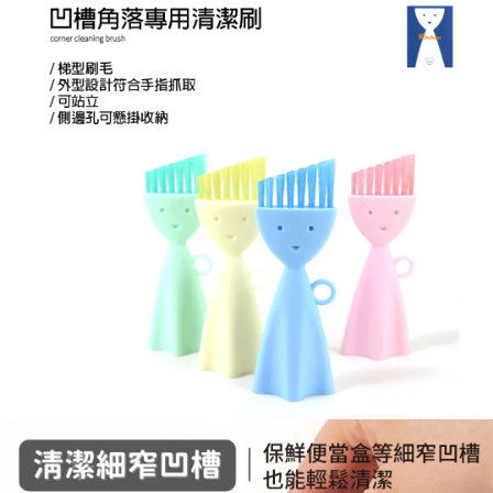
1.分期款項不併入電信帳單，「大哥付你分期」於每月結算日後寄送繳費提
每筆NT$70，滿NT$899(含以上)免運費
【「AFTEE先享後付」結帳流程】
醒簡訊。
１．於結帳方式選擇「AFTEE先享後付」後，將跳轉至「AFTEE先享後付」
2.透過簡訊連結打開帳單後，可選擇「超商條碼／台灣大直營門市／銀行轉
付款後7-11取貨
結帳頁面，進行簡訊認證並確認金額後，即可完成結帳。
帳／街口支付／iPASS MONEY」等通路繳費。
２．訂單成立數日內，您將收到繳費通知簡訊。
每筆NT$70，滿NT$899(含以上)免運費
３．收到繳費通知簡訊後14天內，點擊此簡訊中的連結，可透過四大超商／
【注意事項】
ATM／網路銀行／等多元方式進行付款，方視為交易完成。
宅配
1.本服務係由「台灣大哥大股份有限公司」（以下簡稱本公司）所提供，讓
※ 請注意：結帳手續完成當下不需立刻繳費，但若您需要取消訂單，請聯絡
用戶於交易時，得透過本服務購買商品或服務，並由商店將買賣／分期付款
每筆NT$100，滿NT$1,000(含以上)免運費
購買商品的店家。未經商家同意取消之訂單仍視為有效，需透過AFTEE先享
買賣價金債權讓與本公司後，依約使用本公司帳單繳交帳款。
後付繳納相關費用。
2.基於同意付款使用「大哥付你分期」之契約關係目的，商店將以您的個人
京站台北店客服中心(1F星巴克旁) 即日起不提供京站紙袋，取件時
※ 交易是否成功請以「AFTEE先享後付 」之結帳頁面顯示為準，若有關於
資料（包含姓名、電話或地址）提供予台灣大哥大進項蒐集、處理及利用，
是否繳費成功／繳費後需取消欲退款等相關疑問，請聯繫「AFTEE先享後付
請自備購物袋，若需購買紙袋可現場詢問
由本公司與您本人進行分期帳單所需資料之確認、核對及更正。
客戶支援中心」
https://netprotections.freshdesk.com/support/home
3.完整用戶服務條款，請詳閱以下連結：
https://oppay.tw/userRule
免運費
【注意事項】
１．透過由恩沛科技股份有限公司提供之「AFTEE先享後付」服務完成之交
易，需依本服務之必要範圍內提供個人資料，並將交易相關給付款項請求債
權轉讓予恩沛科技股份有限公司。
２．關於個人資料處理事宜，請瀏覽以下網址：
https://aftee.tw/terms/#terms3
３．未成年的使用者請事先徵得法定代理人或監護人之同意方可使用
「AFTEE先享後付」，若未經同意申辦者引起之損失，本公司不負相關責
任。
４．使用「AFTEE先享後付」時，將依據個別帳號之用戶狀況，依本公司即
時審查核予不同之上限額度；若仍有額度不足之情形，本公司將視審查結果
請求用戶進行身份認證。