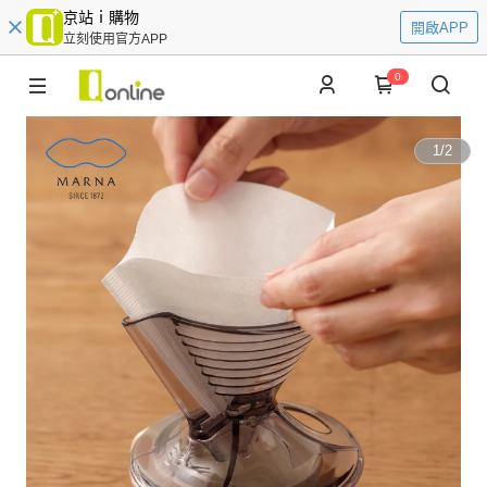
京站ｉ購物
開啟APP
立刻使用官方APP
0
1
/
2