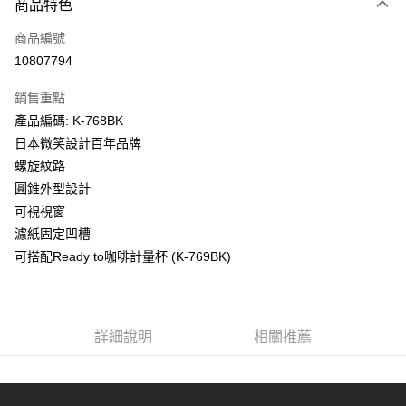
商品特色
Apple Pay
商品編號
街口支付
10807794
悠遊付
銷售重點
Google Pay
產品編碼: K-768BK
全盈+PAY
日本微笑設計百年品牌
螺旋紋路
大哥付你分期
圓錐外型設計
相關說明
可視視窗
【大哥付你分期使用說明】
AFTEE先享後付
1.本服務由台灣大哥大提供，台灣大哥大用戶可立即使用無須另外申請。
濾紙固定凹槽
2.付款方式選擇「大哥付你分期」，訂單成立後會自動跳轉到大哥付的交易
相關說明
可搭配Ready to咖啡計量杯 (K-769BK)
流程，驗證手機門號後，選擇欲分期的期數、繳款截止日，確認付款後即完
【關於「AFTEE先享後付」】
成交易。
ATM付款
AFTEE先享後付是「在收到商品之後才付款」的支付方式。 讓您購物簡單
3.實際核准額度、可分期數及費用金額請依後續交易確認頁面所載為準。
便利好安心！
4.訂單成立30分鐘內，如未前往確認交易或遇審核未通過，訂單將自動取
１．簡單：不需註冊會員、不需綁卡、不需儲值。
運送方式
消。如遇「轉專審核」未通過狀況，表示未達大哥付你分期系統評分，恕無
詳細說明
相關推薦
２．便利：只要手機號碼，簡訊認證，即可結帳。
法說明評估內容。
３．安心：先確認商品／服務後，再付款。
付款後全家取貨
【繳款方式說明】
1.分期款項不併入電信帳單，「大哥付你分期」於每月結算日後寄送繳費提
每筆NT$70，滿NT$1,000(含以上)免運費
【「AFTEE先享後付」結帳流程】
醒簡訊。
１．於結帳方式選擇「AFTEE先享後付」後，將跳轉至「AFTEE先享後付」