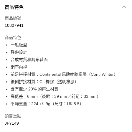
商品特色
Apple Pay
商品編號
街口支付
10807941
悠遊付
商品特色
Google Pay
一般版型
全盈+PAY
鞋帶設計
合成材質和網布鞋面
大哥付你分期
網布內裡
相關說明
前足拼接材質：Continental 馬牌輪胎橡膠（Conti Winter）
【大哥付你分期使用說明】
AFTEE先享後付
1.本服務由台灣大哥大提供，台灣大哥大用戶可立即使用無須另外申請。
後側拼接材質：CL 橡膠（透明橡膠）
2.付款方式選擇「大哥付你分期」，訂單成立後會自動跳轉到大哥付的交易
相關說明
含有至少 20% 的再生材質
流程，驗證手機門號後，選擇欲分期的期數、繳款截止日，確認付款後即完
【關於「AFTEE先享後付」】
高低差：6 mm（後跟：39 mm／前足：33 mm）
成交易。
ATM付款
AFTEE先享後付是「在收到商品之後才付款」的支付方式。 讓您購物簡單
3.實際核准額度、可分期數及費用金額請依後續交易確認頁面所載為準。
平均重量：224 +/- 9g（尺寸：UK 8.5）
便利好安心！
4.訂單成立30分鐘內，如未前往確認交易或遇審核未通過，訂單將自動取
１．簡單：不需註冊會員、不需綁卡、不需儲值。
運送方式
消。如遇「轉專審核」未通過狀況，表示未達大哥付你分期系統評分，恕無
２．便利：只要手機號碼，簡訊認證，即可結帳。
銷售重點
法說明評估內容。
３．安心：先確認商品／服務後，再付款。
付款後全家取貨
JP7149
【繳款方式說明】
1.分期款項不併入電信帳單，「大哥付你分期」於每月結算日後寄送繳費提
每筆NT$70，滿NT$899(含以上)免運費
【「AFTEE先享後付」結帳流程】