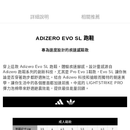
醒簡訊。
１．於結帳方式選擇「AFTEE先享後付」後，將跳轉至「AFTEE先享後付」
2.透過簡訊連結打開帳單後，可選擇「超商條碼／台灣大直營門市／銀行轉
付款後7-11取貨
結帳頁面，進行簡訊認證並確認金額後，即可完成結帳。
帳／街口支付／iPASS MONEY」等通路繳費。
２．訂單成立數日內，您將收到繳費通知簡訊。
詳細說明
相關推薦
每筆NT$70，滿NT$899(含以上)免運費
３．收到繳費通知簡訊後14天內，點擊此簡訊中的連結，可透過四大超商／
【注意事項】
ATM／網路銀行／等多元方式進行付款，方視為交易完成。
宅配
1.本服務係由「台灣大哥大股份有限公司」（以下簡稱本公司）所提供，讓
※ 請注意：結帳手續完成當下不需立刻繳費，但若您需要取消訂單，請聯絡
用戶於交易時，得透過本服務購買商品或服務，並由商店將買賣／分期付款
每筆NT$100，滿NT$1,000(含以上)免運費
購買商品的店家。未經商家同意取消之訂單仍視為有效，需透過AFTEE先享
ADIZERO EVO SL 跑鞋
買賣價金債權讓與本公司後，依約使用本公司帳單繳交帳款。
後付繳納相關費用。
2.基於同意付款使用「大哥付你分期」之契約關係目的，商店將以您的個人
京站台北店客服中心(1F星巴克旁) 即日起不提供京站紙袋，取件時
※ 交易是否成功請以「AFTEE先享後付 」之結帳頁面顯示為準，若有關於
資料（包含姓名、電話或地址）提供予台灣大哥大進項蒐集、處理及利用，
專為速度設計的疾速感鞋款
是否繳費成功／繳費後需取消欲退款等相關疑問，請聯繫「AFTEE先享後付
請自備購物袋，若需購買紙袋可現場詢問
由本公司與您本人進行分期帳單所需資料之確認、核對及更正。
客戶支援中心」
https://netprotections.freshdesk.com/support/home
3.完整用戶服務條款，請詳閱以下連結：
https://oppay.tw/userRule
免運費
穿上這款 Adizero Evo SL 跑鞋，體驗疾速腳感。設計靈感源自
【注意事項】
Adizero 跑鞋系列的創新科技，尤其是 Pro Evo 1鞋款，Evo SL 讓你無
１．透過由恩沛科技股份有限公司提供之「AFTEE先享後付」服務完成之交
論是否穿著跑步都舒適無比。結合 Adizero 科技和搶眼而獨特的競速美
易，需依本服務之必要範圍內提供個人資料，並將交易相關給付款項請求債
學，讓你生活中的各個層面都加速前進。中底的 LIGHTSTRIKE PRO
權轉讓予恩沛科技股份有限公司。
２．關於個人資料處理事宜，請瀏覽以下網址：
彈力泡棉帶來舒適避震效能，提供最佳能量回饋。
https://aftee.tw/terms/#terms3
３．未成年的使用者請事先徵得法定代理人或監護人之同意方可使用
「AFTEE先享後付」，若未經同意申辦者引起之損失，本公司不負相關責
任。
４．使用「AFTEE先享後付」時，將依據個別帳號之用戶狀況，依本公司即
時審查核予不同之上限額度；若仍有額度不足之情形，本公司將視審查結果
請求用戶進行身份認證。
５．嚴禁一人註冊多個帳號或使用他人資訊註冊。若發現惡意使用之情形，