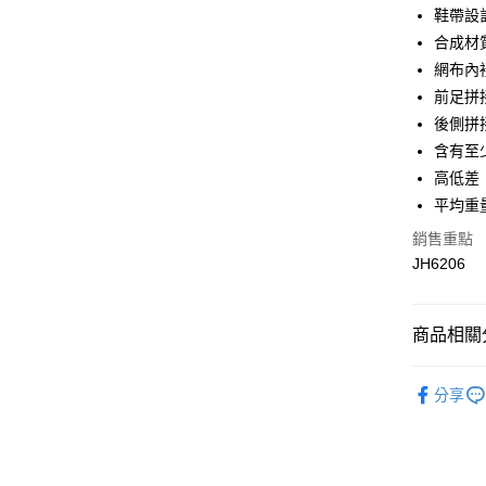
Google Pa
鞋帶設
合成材
全盈+PAY
網布內
大哥付你
前足拼接材
相關說明
後側拼
【大哥付
AFTEE先
含有至少
1.本服務
2.付款方
相關說明
高低差：6
流程，驗
【關於「A
平均重量：
ATM付款
完成交易
AFTEE
3.實際核
便利好安
銷售重點
4.訂單成
１．簡單
JH6206
消。如遇
２．便利
運送方式
無法說明
３．安心
【繳款方
付款後全
1.分期款
【「AFT
商品相關分
醒簡訊。
每筆NT$7
１．於結帳
2.透過簡
付」結帳
運動/戶外
帳／街口支
付款後7-1
２．訂單
分享
３．收到繳
運動/戶外
每筆NT$7
【注意事
／ATM／
1.本服務
※ 請注意
宅配
用戶於交
絡購買商品
款買賣價