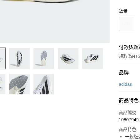
數量
付款與運
超取滿NT$
付款方式
品牌
信用卡一
adidas
LINE Pay
商品特色
Apple Pay
商品編號
街口支付
10807949
商品特色
悠遊付
一般版