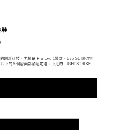
繳納相關費用。
00，滿NT$1,000(含以上)免運費
意付款使用「大哥付你分期」之契約關係目的，商店將以您的個人
否成功請以「AFTEE先享後付 」之結帳頁面顯示為準，若有關於
含姓名、電話或地址）提供予台灣大哥大進項蒐集、處理及利
功／繳費後需取消欲退款等相關疑問，請聯繫「AFTEE先享後
客服中心(1F星巴克旁) 即日起不提供京站紙袋，取件時
公司與您本人進行分期帳單所需資料之確認、核對及更正。
援中心」
https://netprotections.freshdesk.com/support/home
物袋，若需購買紙袋可現場詢問
戶服務條款，請詳閱以下連結：
https://oppay.tw/userRule
項】
 跑鞋
恩沛科技股份有限公司提供之「AFTEE先享後付」服務完成之
依本服務之必要範圍內提供個人資料，並將交易相關給付款項請
款
讓予恩沛科技股份有限公司。
個人資料處理事宜，請瀏覽以下網址：
ee.tw/terms/#terms3
年的使用者請事先徵得法定代理人或監護人之同意方可使用
列的創新科技，尤其是 Pro Evo 1鞋款，Evo SL 讓你無
E先享後付」，若未經同意申辦者引起之損失，本公司不負相關責
活中的各個層面都加速前進。中底的 LIGHTSTRIKE
AFTEE先享後付」時，將依據個別帳號之用戶狀況，依本公司
核予不同之上限額度；若仍有額度不足之情形，本公司將視審查
用戶進行身份認證。
一人註冊多個帳號或使用他人資訊註冊。若發現惡意使用之情
科技股份有限公司將有權停止該用戶之使用額度並採取法律行