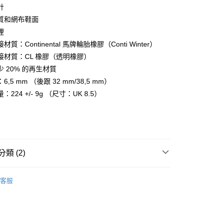
y
計
質和網布鞋面
裡
分期
質：Continental 馬牌輪胎橡膠（Conti Winter）
接材質：CL 橡膠（透明橡膠）
你分期使用說明】
享後付
 20% 的再生材質
由台灣大哥大提供，台灣大哥大用戶可立即使用無須另外申請。
式選擇「大哥付你分期」，訂單成立後會自動跳轉到大哥付的交易
,5 mm （後跟 32 mm/38,5 mm）
證手機門號後，選擇欲分期的期數、繳款截止日，確認付款後即
FTEE先享後付」】
224 +/- 9g （尺寸：UK 8.5）
。
先享後付是「在收到商品之後才付款」的支付方式。 讓您購物簡單
准額度、可分期數及費用金額請依後續交易確認頁面所載為準。
心！
立30分鐘內，如未前往確認交易或遇審核未通過，訂單將自動取
：不需註冊會員、不需綁卡、不需儲值。
「轉專審核」未通過狀況，表示未達大哥付你分期系統評分，恕
：只要手機號碼，簡訊認證，即可結帳。
評估內容。
：先確認商品／服務後，再付款。
式說明】
家取貨
項不併入電信帳單，「大哥付你分期」於每月結算日後寄送繳費提
EE先享後付」結帳流程】
類 (2)
0，滿NT$899(含以上)免運費
方式選擇「AFTEE先享後付」後，將跳轉至「AFTEE先享後
訊連結打開帳單後，可選擇「超商條碼／台灣大直營門市／銀行轉
頁面，進行簡訊認證並確認金額後，即可完成結帳。
/潮流
adidas
付／iPASS MONEY」等通路繳費。
1取貨
成立數日內，您將收到繳費通知簡訊。
客服
費通知簡訊後14天內，點擊此簡訊中的連結，可透過四大超商
/潮流
【運動男鞋】
0，滿NT$899(含以上)免運費
項】
網路銀行／等多元方式進行付款，方視為交易完成。
係由「台灣大哥大股份有限公司」（以下簡稱本公司）所提供，讓
：結帳手續完成當下不需立刻繳費，但若您需要取消訂單，請聯
易時，得透過本服務購買商品或服務，並由商店將買賣／分期付
的店家。未經商家同意取消之訂單仍視為有效，需透過AFTEE
金債權讓與本公司後，依約使用本公司帳單繳交帳款。