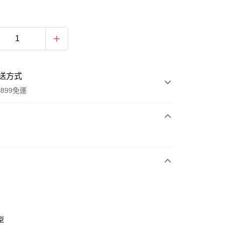
送方式
899免運
次付款
型