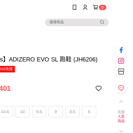
0
as】ADIZERO EVO SL 跑鞋 (JH6206)
899免運
401
10.5
10
9.5
9
8.5
8
先逛
人氣
商品