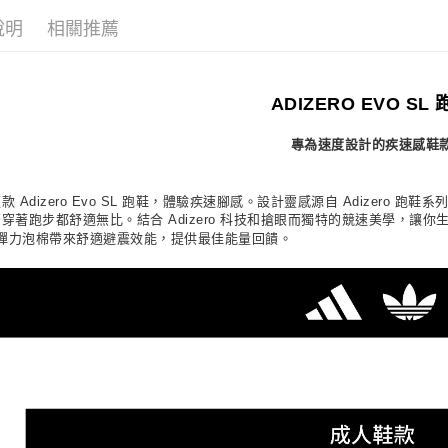
先享後付
每筆NT$1
2.基於同
※ 交易是
說明
相關推薦
資料（包
是否繳費成
京站台北店
用，由本
付客戶支
請自備購
3.完整用
免運費
【注意事
ADIZERO EVO SL
１．透過由
交易，需
專為速度設計的疾速感鞋
求債權轉
２．關於
https://aft
３．未成
款 Adizero Evo SL 跑鞋，體驗疾速腳感。設計靈感源自 Adizero 跑鞋系
「AFTE
穿著跑步都舒適無比。結合 Adizero 科技和搶眼而獨特的競速美學，讓你生
任。
 彈力泡棉帶來舒適避震效能，提供最佳能量回饋。
４．使用「
即時審查
結果請求
５．嚴禁
形，恩沛
動。