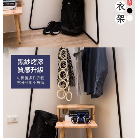
３．未成年的使用者請事先徵得法定代理人或監護人之同意方可使用
「AFTEE先享後付」，若未經同意申辦者引起之損失，本公司不負相關責
任。
４．使用「AFTEE先享後付」時，將依據個別帳號之用戶狀況，依本公司即
時審查核予不同之上限額度；若仍有額度不足之情形，本公司將視審查結果
請求用戶進行身份認證。
５．嚴禁一人註冊多個帳號或使用他人資訊註冊。若發現惡意使用之情形，
恩沛科技股份有限公司將有權停止該用戶之使用額度並採取法律行動。