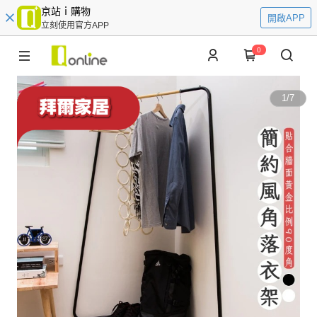
京站ｉ購物
開啟APP
立刻使用官方APP
0
1
/
7