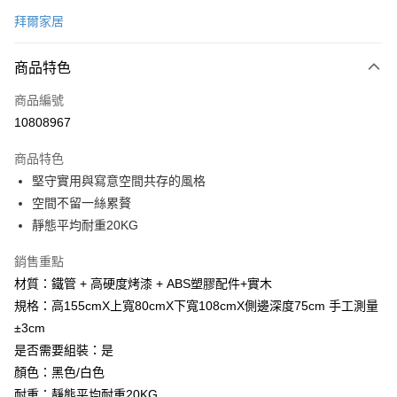
信用卡一次付款
拜爾家居
信用卡分期付款
6 期 0 利率 每期
NT$101
21家銀行
商品特色
合作金庫商業銀行
第一商業銀行
LINE Pay
商品編號
華南商業銀行
彰化商業銀行
10808967
Apple Pay
上海商業儲蓄銀行
台北富邦商業銀行
國泰世華商業銀行
兆豐國際商業銀行
商品特色
街口支付
臺灣中小企業銀行
台中商業銀行
堅守實用與寫意空間共存的風格
匯豐（台灣）商業銀行
華泰商業銀行
悠遊付
空間不留一絲累贅
聯邦商業銀行
遠東國際商業銀行
元大商業銀行
永豐商業銀行
靜態平均耐重20KG
Google Pay
玉山商業銀行
星展（台灣）商業銀行
台新國際商業銀行
中國信託商業銀行
全盈+PAY
銷售重點
台灣樂天信用卡公司
材質：鐵管 + 高硬度烤漆 + ABS塑膠配件+實木
大哥付你分期
規格：高155cmX上寬80cmX下寬108cmX側邊深度75cm 手工測量
相關說明
±3cm
【大哥付你分期使用說明】
AFTEE先享後付
是否需要組裝：是
1.本服務由台灣大哥大提供，台灣大哥大用戶可立即使用無須另外申請。
2.付款方式選擇「大哥付你分期」，訂單成立後會自動跳轉到大哥付的交易
相關說明
顏色：黑色/白色
流程，驗證手機門號後，選擇欲分期的期數、繳款截止日，確認付款後即完
【關於「AFTEE先享後付」】
耐重：靜態平均耐重20KG