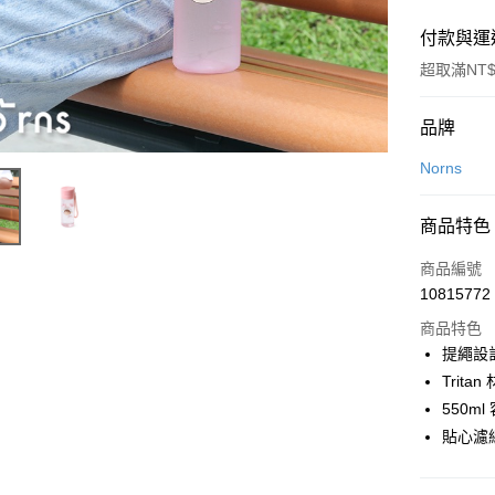
付款與運
超取滿NT$
付款方式
品牌
信用卡一
Norns
LINE Pay
商品特色
Apple Pay
商品編號
街口支付
10815772
商品特色
悠遊付
提繩設
Google Pa
Trita
550m
全盈+PAY
貼心濾
大哥付你
相關說明