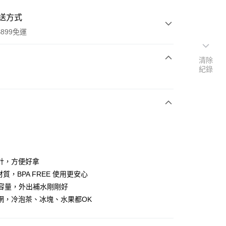
送方式
899免運
清除
紀錄
次付款
計，方便好拿
y
n 材質，BPA FREE 使用更安心
l 容量，外出補水剛剛好
網，冷泡茶、冰塊、水果都OK
分期