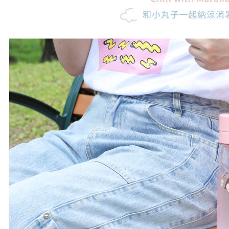
交易，需
求債權轉
２．關於
https://aft
３．未成
「AFTE
任。
４．使用「
即時審查
結果請求
５．嚴禁
形，恩沛
動。