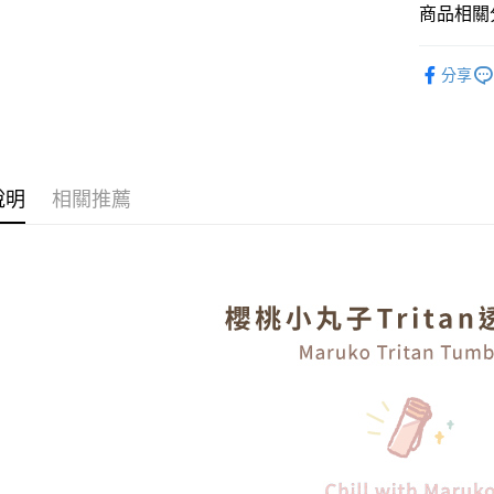
【大哥付
商品相關分
AFTEE先
1.本服務
2.付款方
相關說明
生活雜貨
流程，驗
【關於「A
分享
ATM付款
完成交易
AFTEE
餐廚用品
3.實際核
便利好安
4.訂單成
１．簡單
消。如遇
２．便利
運送方式
無法說明
３．安心
【繳款方
說明
相關推薦
付款後全
1.分期款
【「AFT
醒簡訊。
每筆NT$7
１．於結帳
2.透過簡
付」結帳
帳／街口支
付款後7-1
２．訂單
３．收到繳
每筆NT$7
【注意事
／ATM／
1.本服務
※ 請注意
宅配
用戶於交
絡購買商品
款買賣價
先享後付
每筆NT$1
2.基於同
※ 交易是
資料（包
是否繳費成
京站台北店
用，由本
付客戶支
請自備購
3.完整用
免運費
【注意事
１．透過由