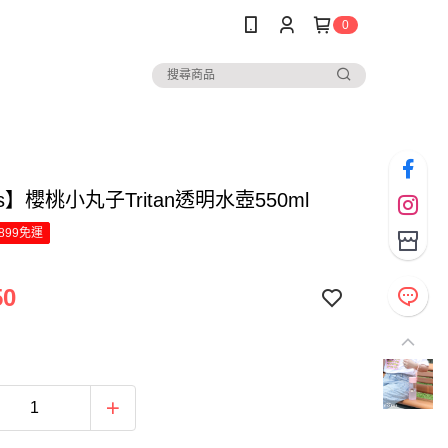
0
ns】櫻桃小丸子Tritan透明水壺550ml
899免運
50