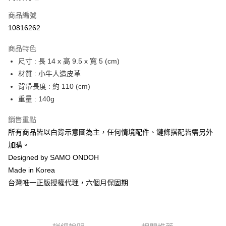
商品編號
街口支付
10816262
悠遊付
商品特色
Google Pay
尺寸 : 長 14 x 高 9.5 x 寬 5 (cm)
全盈+PAY
材質 : 小牛人造皮革
背帶長度 : 約 110 (cm)
大哥付你分期
重量 : 140g
相關說明
【大哥付你分期使用說明】
銷售重點
AFTEE先享後付
1.本服務由台灣大哥大提供，台灣大哥大用戶可立即使用無須另外申請。
所有商品皆以白背示意圖為主，任何情境配件、鏈條搭配皆需另外
2.付款方式選擇「大哥付你分期」，訂單成立後會自動跳轉到大哥付的交易
相關說明
流程，驗證手機門號後，選擇欲分期的期數、繳款截止日，確認付款後即完
加購。
【關於「AFTEE先享後付」】
成交易。
ATM付款
AFTEE先享後付是「在收到商品之後才付款」的支付方式。 讓您購物簡單
Designed by SAMO ONDOH
3.實際核准額度、可分期數及費用金額請依後續交易確認頁面所載為準。
便利好安心！
4.訂單成立30分鐘內，如未前往確認交易或遇審核未通過，訂單將自動取
Made in Korea
１．簡單：不需註冊會員、不需綁卡、不需儲值。
運送方式
消。如遇「轉專審核」未通過狀況，表示未達大哥付你分期系統評分，恕無
２．便利：只要手機號碼，簡訊認證，即可結帳。
台灣唯一正版授權代理，六個月保固期
法說明評估內容。
３．安心：先確認商品／服務後，再付款。
付款後全家取貨
【繳款方式說明】
1.分期款項不併入電信帳單，「大哥付你分期」於每月結算日後寄送繳費提
每筆NT$70，滿NT$1,000(含以上)免運費
【「AFTEE先享後付」結帳流程】
醒簡訊。
１．於結帳方式選擇「AFTEE先享後付」後，將跳轉至「AFTEE先享後付」
2.透過簡訊連結打開帳單後，可選擇「超商條碼／台灣大直營門市／銀行轉