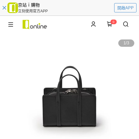
京站ｉ購物
開啟APP
立刻使用官方APP
0
1
/
3