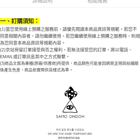
付款後7-11取貨
詳細說明
相關推薦
結帳頁面，進行簡訊認證並確認金額後，即可完成結帳。
帳／街口支付／iPASS MONEY」等通路繳費。
２．訂單成立數日內，您將收到繳費通知簡訊。
每筆NT$70，滿NT$1,000(含以上)免運費
３．收到繳費通知簡訊後14天內，點擊此簡訊中的連結，可透過四大超商／
【注意事項】
ATM／網路銀行／等多元方式進行付款，方視為交易完成。
宅配
一、訂購須知：
1.本服務係由「台灣大哥大股份有限公司」（以下簡稱本公司）所提供，讓
※ 請注意：結帳手續完成當下不需立刻繳費，但若您需要取消訂單，請聯絡
用戶於交易時，得透過本服務購買商品或服務，並由商店將買賣／分期付款
每筆NT$100，滿NT$1,200(含以上)免運費
(1)當您使用線上預購之服務前，請優先閱讀本商品資訊等規範。若您不
購買商品的店家。未經商家同意取消之訂單仍視為有效，需透過AFTEE先享
買賣價金債權讓與本公司後，依約使用本公司帳單繳交帳款。
後付繳納相關費用。
同意相關內容者，請勿繼續使用。若您繼續使用線上預購之服務時，則視
2.基於同意付款使用「大哥付你分期」之契約關係目的，商店將以您的個人
京站台北店客服中心(1F星巴克旁) 即日起不提供京站紙袋，取件時
※ 交易是否成功請以「AFTEE先享後付 」之結帳頁面顯示為準，若有關於
為您同意本商品資訊等規範內容。
資料（包含姓名、電話或地址）提供予台灣大哥大進項蒐集、處理及利用，
是否繳費成功／繳費後需取消欲退款等相關疑問，請聯繫「AFTEE先享後付
請自備購物袋，若需購買紙袋可現場詢問
由本公司與您本人進行分期帳單所需資料之確認、核對及更正。
(2)京站保留訂單接受與否之權利，若無法接受您的訂單，將以電話、
客戶支援中心」
https://netprotections.freshdesk.com/support/home
3.完整用戶服務條款，請詳閱以下連結：
https://oppay.tw/userRule
EMAIL或訂單訊息其中之方式聯繫。
免運費
【注意事項】
(3)商品文案為專櫃(原廠/供應商)所提供，商品顏色可能會因網頁呈現與拍攝關
１．透過由恩沛科技股份有限公司提供之「AFTEE先享後付」服務完成之交
係產生色差，商品依實際供貨樣式為準。
易，需依本服務之必要範圍內提供個人資料，並將交易相關給付款項請求債
權轉讓予恩沛科技股份有限公司。
２．關於個人資料處理事宜，請瀏覽以下網址：
https://aftee.tw/terms/#terms3
３．未成年的使用者請事先徵得法定代理人或監護人之同意方可使用
「AFTEE先享後付」，若未經同意申辦者引起之損失，本公司不負相關責
任。
４．使用「AFTEE先享後付」時，將依據個別帳號之用戶狀況，依本公司即
時審查核予不同之上限額度；若仍有額度不足之情形，本公司將視審查結果
請求用戶進行身份認證。
５．嚴禁一人註冊多個帳號或使用他人資訊註冊。若發現惡意使用之情形，
恩沛科技股份有限公司將有權停止該用戶之使用額度並採取法律行動。