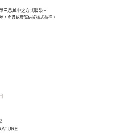
功／繳費後需取消欲退款等相關疑問，請聯繫「AFTEE先享後
客服中心(1F星巴克旁) 即日起不提供京站紙袋，取件時
公司與您本人進行分期帳單所需資料之確認、核對及更正。
援中心」
https://netprotections.freshdesk.com/support/home
物袋，若需購買紙袋可現場詢問
訂單訊息其中之方式聯繫。
戶服務條款，請詳閱以下連結：
https://oppay.tw/userRule
色差，商品依實際供貨樣式為準。
項】
恩沛科技股份有限公司提供之「AFTEE先享後付」服務完成之
依本服務之必要範圍內提供個人資料，並將交易相關給付款項請
讓予恩沛科技股份有限公司。
個人資料處理事宜，請瀏覽以下網址：
ee.tw/terms/#terms3
年的使用者請事先徵得法定代理人或監護人之同意方可使用
E先享後付」，若未經同意申辦者引起之損失，本公司不負相關責
AFTEE先享後付」時，將依據個別帳號之用戶狀況，依本公司
核予不同之上限額度；若仍有額度不足之情形，本公司將視審查
用戶進行身份認證。
一人註冊多個帳號或使用他人資訊註冊。若發現惡意使用之情
科技股份有限公司將有權停止該用戶之使用額度並採取法律行