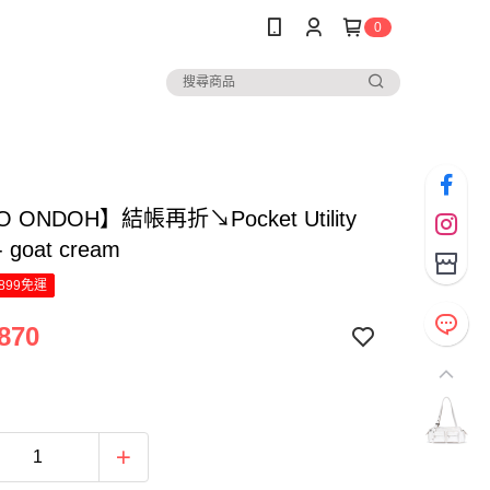
0
 ONDOH】結帳再折↘Pocket Utility
- goat cream
899免運
870