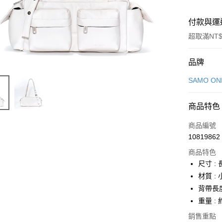
付款與運
超取滿NT$
付款方式
品牌
信用卡一
SAMO O
信用卡分
商品特色
6 期 
商品編號
合作金
LINE Pay
10819862
華南商
Apple Pay
上海商
商品特色
國泰世
尺寸 : 長
街口支付
臺灣中
材質 :
匯豐（
悠遊付
背帶長度 
聯邦商
重量 : 
元大商
Google Pa
玉山商
銷售重點