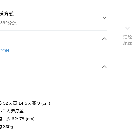
送方式
899免運
清除
紀錄
次付款
NDOH
期付款
0 利率 每期
NT$645
21家銀行
庫商業銀行
第一商業銀行
業銀行
彰化商業銀行
業儲蓄銀行
台北富邦商業銀行
華商業銀行
兆豐國際商業銀行
 32 x 高 14.5 x 寬 9 (cm)
小企業銀行
台中商業銀行
 小羊人造皮革
台灣）商業銀行
華泰商業銀行
: 約 62~78 (cm)
業銀行
遠東國際商業銀行
約 360g
業銀行
永豐商業銀行
y
業銀行
星展（台灣）商業銀行