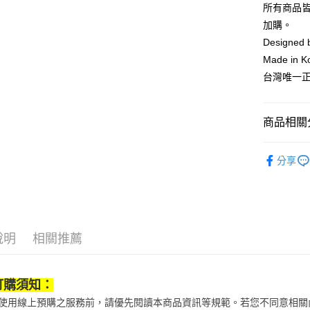
台新國
全盈+PAY
所有商品
台灣樂
加購。
大哥付你
Designed
相關說明
Made in K
【大哥付
AFTEE先
1.本服務
台灣唯一
2.付款方
相關說明
流程，驗
【關於「A
ATM付款
完成交易
AFTEE
商品相關分
3.實際核
便利好安
4.訂單成
１．簡單
消。如遇
鞋包/服飾
２．便利
運送方式
無法說明
分享
３．安心
鞋包/服飾
【繳款方
付款後全
1.分期款
【「AFT
醒簡訊。
每筆NT$7
１．於結帳
2.透過簡
付」結帳
帳／街口支
付款後7-1
２．訂單
３．收到繳
說明
相關推薦
每筆NT$7
【注意事
／ATM／
1.本服務
※ 請注意
宅配
用戶於交
絡購買商品
訂購須知：
款買賣價
先享後付
每筆NT$1
2.基於同
※ 交易是
當您使用線上預購之服務前，請優先閱讀本商品資訊等規範。若您不同意相
資料（包