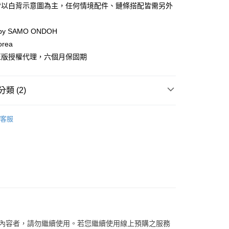
際商業銀行
中國信託商業銀行
皆以白背示意圖為主，任何情境配件、鏈條搭配皆需另外
天信用卡公司
分期
 by SAMO ONDOH
orea
你分期使用說明】
享後付
由台灣大哥大提供，台灣大哥大用戶可立即使用無須另外申請。
正版授權代理，六個月保固期
式選擇「大哥付你分期」，訂單成立後會自動跳轉到大哥付的交易
證手機門號後，選擇欲分期的期數、繳款截止日，確認付款後即
FTEE先享後付」】
。
先享後付是「在收到商品之後才付款」的支付方式。 讓您購物簡單
類 (2)
准額度、可分期數及費用金額請依後續交易確認頁面所載為準。
心！
立30分鐘內，如未前往確認交易或遇審核未通過，訂單將自動取
：不需註冊會員、不需綁卡、不需儲值。
「轉專審核」未通過狀況，表示未達大哥付你分期系統評分，恕
SAMO ONDOH
：只要手機號碼，簡訊認證，即可結帳。
評估內容。
客服
：先確認商品／服務後，再付款。
式說明】
【側肩/後背包】
家取貨
項不併入電信帳單，「大哥付你分期」於每月結算日後寄送繳費提
EE先享後付」結帳流程】
0，滿NT$899(含以上)免運費
方式選擇「AFTEE先享後付」後，將跳轉至「AFTEE先享後
訊連結打開帳單後，可選擇「超商條碼／台灣大直營門市／銀行轉
頁面，進行簡訊認證並確認金額後，即可完成結帳。
付／iPASS MONEY」等通路繳費。
1取貨
成立數日內，您將收到繳費通知簡訊。
費通知簡訊後14天內，點擊此簡訊中的連結，可透過四大超商
0，滿NT$899(含以上)免運費
項】
網路銀行／等多元方式進行付款，方視為交易完成。
係由「台灣大哥大股份有限公司」（以下簡稱本公司）所提供，讓
：結帳手續完成當下不需立刻繳費，但若您需要取消訂單，請聯
易時，得透過本服務購買商品或服務，並由商店將買賣／分期付
的店家。未經商家同意取消之訂單仍視為有效，需透過AFTEE
金債權讓與本公司後，依約使用本公司帳單繳交帳款。
繳納相關費用。
00，滿NT$1,000(含以上)免運費
意付款使用「大哥付你分期」之契約關係目的，商店將以您的個人
否成功請以「AFTEE先享後付 」之結帳頁面顯示為準，若有關於
關內容者，請勿繼續使用。若您繼續使用線上預購之服務
含姓名、電話或地址）提供予台灣大哥大進項蒐集、處理及利