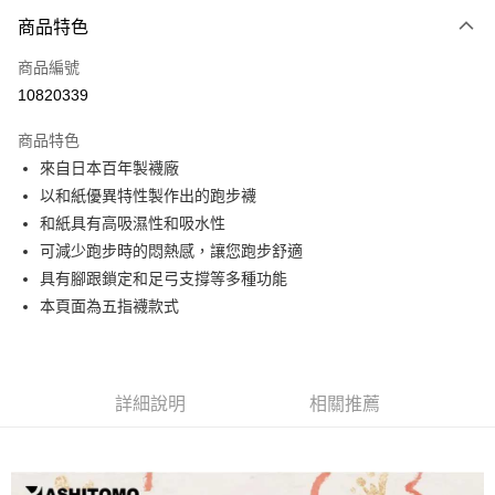
6 期 0 利率 每期
NT$91
21家銀行
商品特色
合作金庫商業銀行
第一商業銀行
LINE Pay
商品編號
華南商業銀行
彰化商業銀行
10820339
Apple Pay
上海商業儲蓄銀行
台北富邦商業銀行
國泰世華商業銀行
兆豐國際商業銀行
商品特色
街口支付
臺灣中小企業銀行
台中商業銀行
來自日本百年製襪廠
匯豐（台灣）商業銀行
華泰商業銀行
悠遊付
以和紙優異特性製作出的跑步襪
聯邦商業銀行
遠東國際商業銀行
元大商業銀行
永豐商業銀行
和紙具有高吸濕性和吸水性
Google Pay
玉山商業銀行
星展（台灣）商業銀行
可減少跑步時的悶熱感，讓您跑步舒適
台新國際商業銀行
中國信託商業銀行
全盈+PAY
具有腳跟鎖定和足弓支撐等多種功能
台灣樂天信用卡公司
本頁面為五指襪款式
大哥付你分期
相關說明
【大哥付你分期使用說明】
AFTEE先享後付
1.本服務由台灣大哥大提供，台灣大哥大用戶可立即使用無須另外申請。
2.付款方式選擇「大哥付你分期」，訂單成立後會自動跳轉到大哥付的交易
詳細說明
相關推薦
相關說明
流程，驗證手機門號後，選擇欲分期的期數、繳款截止日，確認付款後即完
【關於「AFTEE先享後付」】
成交易。
ATM付款
AFTEE先享後付是「在收到商品之後才付款」的支付方式。 讓您購物簡單
3.實際核准額度、可分期數及費用金額請依後續交易確認頁面所載為準。
便利好安心！
4.訂單成立30分鐘內，如未前往確認交易或遇審核未通過，訂單將自動取
１．簡單：不需註冊會員、不需綁卡、不需儲值。