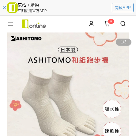
京站ｉ購物
開啟APP
立刻使用官方APP
0
1
/
3