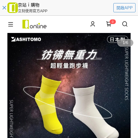
京站ｉ購物
開啟APP
立刻使用官方APP
0
1
/
6