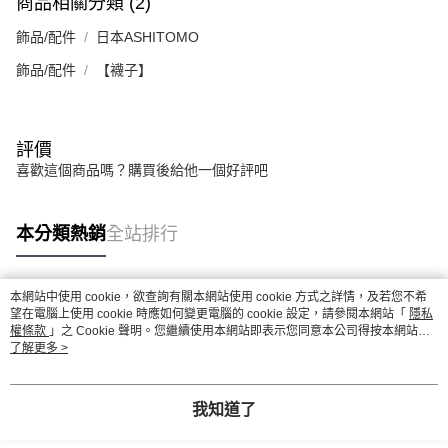
商品相關分類 (2)
飾品/配件
日本ASHITOMO
飾品/配件
【襪子】
評價
喜歡這個商品嗎？購買後給他一個好評吧
本分類熱銷
全站排行
本網站中使用 cookie，欲查詢有關本網站使用 cookie 方式之詳情，及若您不希
熱門標籤
望在電腦上使用 cookie 時應如何變更電腦的 cookie 設定，請參閱本網站「
隱私
權條款
」之 Cookie 聲明。您繼續使用本網站即表示您同意本公司得按本網站使
用條款之 Cookie 聲明使用 cookie。
了解更多 >
我知道了