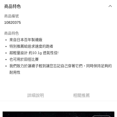
6 期 0 利率 每期
NT$65
21家銀行
商品特色
合作金庫商業銀行
第一商業銀行
LINE Pay
商品編號
華南商業銀行
彰化商業銀行
10820375
Apple Pay
上海商業儲蓄銀行
台北富邦商業銀行
國泰世華商業銀行
兆豐國際商業銀行
商品特色
街口支付
臺灣中小企業銀行
台中商業銀行
來自日本百年製襪廠
匯豐（台灣）商業銀行
華泰商業銀行
悠遊付
特別推薦給追求速度的跑者
聯邦商業銀行
遠東國際商業銀行
元大商業銀行
永豐商業銀行
超輕量設計 約10.1g 透氣性佳!
Google Pay
玉山商業銀行
星展（台灣）商業銀行
也可用於田徑比賽
台新國際商業銀行
中國信託商業銀行
全盈+PAY
我們致力於讓襪子輕到讓您忘記自己穿著它們，同時保持足夠的
台灣樂天信用卡公司
耐用性
大哥付你分期
相關說明
【大哥付你分期使用說明】
AFTEE先享後付
1.本服務由台灣大哥大提供，台灣大哥大用戶可立即使用無須另外申請。
2.付款方式選擇「大哥付你分期」，訂單成立後會自動跳轉到大哥付的交易
詳細說明
相關推薦
相關說明
流程，驗證手機門號後，選擇欲分期的期數、繳款截止日，確認付款後即完
【關於「AFTEE先享後付」】
成交易。
ATM付款
AFTEE先享後付是「在收到商品之後才付款」的支付方式。 讓您購物簡單
3.實際核准額度、可分期數及費用金額請依後續交易確認頁面所載為準。
便利好安心！
4.訂單成立30分鐘內，如未前往確認交易或遇審核未通過，訂單將自動取
１．簡單：不需註冊會員、不需綁卡、不需儲值。