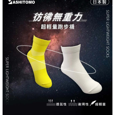
運送方式
消。如遇「轉專審核」未通過狀況，表示未達大哥付你分期系統評分，恕無
２．便利：只要手機號碼，簡訊認證，即可結帳。
法說明評估內容。
３．安心：先確認商品／服務後，再付款。
Find-things找好物-宅配
【繳款方式說明】
1.分期款項不併入電信帳單，「大哥付你分期」於每月結算日後寄送繳費提
每筆NT$100，滿NT$499(含以上)免運費
【「AFTEE先享後付」結帳流程】
醒簡訊。
１．於結帳方式選擇「AFTEE先享後付」後，將跳轉至「AFTEE先享後付」
2.透過簡訊連結打開帳單後，可選擇「超商條碼／台灣大直營門市／銀行轉
結帳頁面，進行簡訊認證並確認金額後，即可完成結帳。
帳／街口支付／iPASS MONEY」等通路繳費。
２．訂單成立數日內，您將收到繳費通知簡訊。
３．收到繳費通知簡訊後14天內，點擊此簡訊中的連結，可透過四大超商／
【注意事項】
ATM／網路銀行／等多元方式進行付款，方視為交易完成。
1.本服務係由「台灣大哥大股份有限公司」（以下簡稱本公司）所提供，讓
※ 請注意：結帳手續完成當下不需立刻繳費，但若您需要取消訂單，請聯絡
用戶於交易時，得透過本服務購買商品或服務，並由商店將買賣／分期付款
購買商品的店家。未經商家同意取消之訂單仍視為有效，需透過AFTEE先享
買賣價金債權讓與本公司後，依約使用本公司帳單繳交帳款。
後付繳納相關費用。
2.基於同意付款使用「大哥付你分期」之契約關係目的，商店將以您的個人
※ 交易是否成功請以「AFTEE先享後付 」之結帳頁面顯示為準，若有關於
資料（包含姓名、電話或地址）提供予台灣大哥大進項蒐集、處理及利用，
是否繳費成功／繳費後需取消欲退款等相關疑問，請聯繫「AFTEE先享後付
由本公司與您本人進行分期帳單所需資料之確認、核對及更正。
客戶支援中心」
https://netprotections.freshdesk.com/support/home
3.完整用戶服務條款，請詳閱以下連結：
https://oppay.tw/userRule
【注意事項】
１．透過由恩沛科技股份有限公司提供之「AFTEE先享後付」服務完成之交
易，需依本服務之必要範圍內提供個人資料，並將交易相關給付款項請求債
權轉讓予恩沛科技股份有限公司。
２．關於個人資料處理事宜，請瀏覽以下網址：
https://aftee.tw/terms/#terms3
３．未成年的使用者請事先徵得法定代理人或監護人之同意方可使用
「AFTEE先享後付」，若未經同意申辦者引起之損失，本公司不負相關責
任。