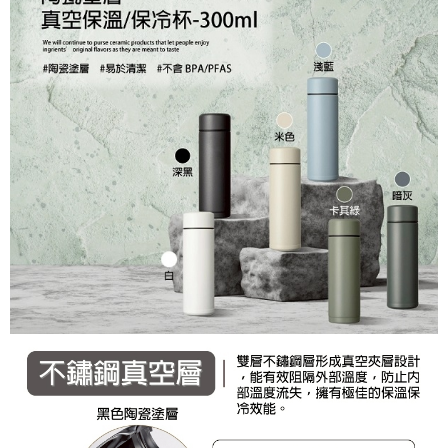
法說明評估內容。
３．安心：先確認商品／服務後，再付款。
付款後全家取貨
【繳款方式說明】
1.分期款項不併入電信帳單，「大哥付你分期」於每月結算日後寄送繳費提
每筆NT$70，滿NT$899(含以上)免運費
【「AFTEE先享後付」結帳流程】
醒簡訊。
１．於結帳方式選擇「AFTEE先享後付」後，將跳轉至「AFTEE先享後付」
2.透過簡訊連結打開帳單後，可選擇「超商條碼／台灣大直營門市／銀行轉
付款後7-11取貨
結帳頁面，進行簡訊認證並確認金額後，即可完成結帳。
帳／街口支付／iPASS MONEY」等通路繳費。
２．訂單成立數日內，您將收到繳費通知簡訊。
每筆NT$70，滿NT$899(含以上)免運費
３．收到繳費通知簡訊後14天內，點擊此簡訊中的連結，可透過四大超商／
【注意事項】
ATM／網路銀行／等多元方式進行付款，方視為交易完成。
宅配
1.本服務係由「台灣大哥大股份有限公司」（以下簡稱本公司）所提供，讓
※ 請注意：結帳手續完成當下不需立刻繳費，但若您需要取消訂單，請聯絡
用戶於交易時，得透過本服務購買商品或服務，並由商店將買賣／分期付款
每筆NT$100，滿NT$1,000(含以上)免運費
購買商品的店家。未經商家同意取消之訂單仍視為有效，需透過AFTEE先享
買賣價金債權讓與本公司後，依約使用本公司帳單繳交帳款。
後付繳納相關費用。
2.基於同意付款使用「大哥付你分期」之契約關係目的，商店將以您的個人
京站台北店客服中心(1F星巴克旁) 即日起不提供京站紙袋，取件時
※ 交易是否成功請以「AFTEE先享後付 」之結帳頁面顯示為準，若有關於
資料（包含姓名、電話或地址）提供予台灣大哥大進項蒐集、處理及利用，
是否繳費成功／繳費後需取消欲退款等相關疑問，請聯繫「AFTEE先享後付
請自備購物袋，若需購買紙袋可現場詢問
由本公司與您本人進行分期帳單所需資料之確認、核對及更正。
客戶支援中心」
https://netprotections.freshdesk.com/support/home
3.完整用戶服務條款，請詳閱以下連結：
https://oppay.tw/userRule
免運費
【注意事項】
１．透過由恩沛科技股份有限公司提供之「AFTEE先享後付」服務完成之交
易，需依本服務之必要範圍內提供個人資料，並將交易相關給付款項請求債
權轉讓予恩沛科技股份有限公司。
２．關於個人資料處理事宜，請瀏覽以下網址：
https://aftee.tw/terms/#terms3
３．未成年的使用者請事先徵得法定代理人或監護人之同意方可使用
「AFTEE先享後付」，若未經同意申辦者引起之損失，本公司不負相關責
任。
４．使用「AFTEE先享後付」時，將依據個別帳號之用戶狀況，依本公司即