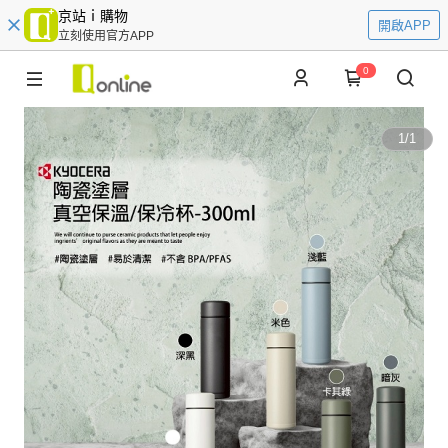
京站ｉ購物
開啟APP
立刻使用官方APP
0
1
/
1