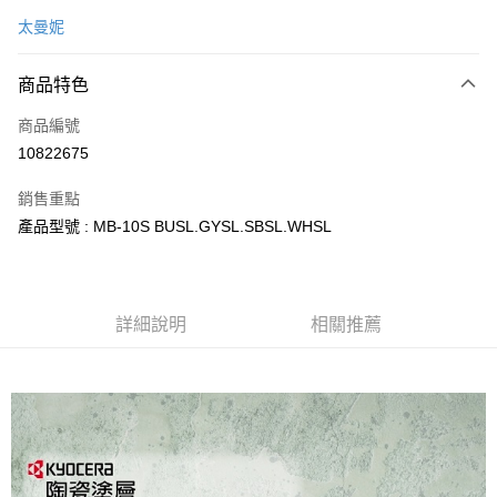
信用卡一次付款
太曼妮
LINE Pay
商品特色
Apple Pay
商品編號
街口支付
10822675
悠遊付
銷售重點
Google Pay
產品型號 : MB-10S BUSL.GYSL.SBSL.WHSL
全盈+PAY
大哥付你分期
相關說明
詳細說明
相關推薦
【大哥付你分期使用說明】
AFTEE先享後付
1.本服務由台灣大哥大提供，台灣大哥大用戶可立即使用無須另外申請。
2.付款方式選擇「大哥付你分期」，訂單成立後會自動跳轉到大哥付的交易
相關說明
流程，驗證手機門號後，選擇欲分期的期數、繳款截止日，確認付款後即完
【關於「AFTEE先享後付」】
成交易。
ATM付款
AFTEE先享後付是「在收到商品之後才付款」的支付方式。 讓您購物簡單
3.實際核准額度、可分期數及費用金額請依後續交易確認頁面所載為準。
便利好安心！
4.訂單成立30分鐘內，如未前往確認交易或遇審核未通過，訂單將自動取
１．簡單：不需註冊會員、不需綁卡、不需儲值。
運送方式
消。如遇「轉專審核」未通過狀況，表示未達大哥付你分期系統評分，恕無
２．便利：只要手機號碼，簡訊認證，即可結帳。