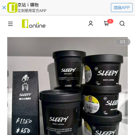
京站ｉ購物
開啟APP
立刻使用官方APP
0
1
/
1