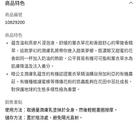
商品特色
Apple Pay
商品編號
街口支付
10829200
悠遊付
商品特色
Google Pay
蘊含溫和燕麥片浸泡液、舒緩的薰衣草花和香甜舒心的零陵香精
全盈+PAY
萃，這款夢幻的潤膚乳將帶你進入甜美夢鄉。既濃郁又甜蜜的花
香如同一杯加入奶油的熱飲。公平貿易有機可可脂和薰衣草水為
大哥付你分期
肌膚降溫及注入養分。
相關說明
睡公主潤膚乳蘊含的有機認證薰衣草精油購自保加利亞的有機農
【大哥付你分期使用說明】
AFTEE先享後付
1.本服務由台灣大哥大提供，台灣大哥大用戶可立即使用無須另外申請。
莊。有機種植讓蜜蜂等傳播花粉的昆蟲能夠在花田中茁壯成長，
2.付款方式選擇「大哥付你分期」，訂單成立後會自動跳轉到大哥付的交易
相關說明
對保護地球的生態多樣性極為重要。
流程，驗證手機門號後，選擇欲分期的期數、繳款截止日，確認付款後即完
【關於「AFTEE先享後付」】
成交易。
ATM付款
AFTEE先享後付是「在收到商品之後才付款」的支付方式。 讓您購物簡單
銷售重點
3.實際核准額度、可分期數及費用金額請依後續交易確認頁面所載為準。
便利好安心！
4.訂單成立30分鐘內，如未前往確認交易或遇審核未通過，訂單將自動取
使用方法：取適量潤膚乳塗抹於全身，然後輕輕畫圈按摩。
１．簡單：不需註冊會員、不需綁卡、不需儲值。
運送方式
消。如遇「轉專審核」未通過狀況，表示未達大哥付你分期系統評分，恕無
２．便利：只要手機號碼，簡訊認證，即可結帳。
儲存方法：置於陰涼處，避免陽光直射。
法說明評估內容。
３．安心：先確認商品／服務後，再付款。
付款後全家取貨
【繳款方式說明】
1.分期款項不併入電信帳單，「大哥付你分期」於每月結算日後寄送繳費提
每筆NT$70，滿NT$899(含以上)免運費
【「AFTEE先享後付」結帳流程】
醒簡訊。