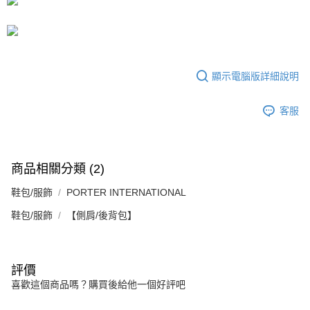
５．嚴禁一人註冊多個帳號或使用他人資訊註冊。若發現惡意使用之情形，
恩沛科技股份有限公司將有權停止該用戶之使用額度並採取法律行動。
顯示電腦版詳細說明
客服
商品相關分類 (2)
鞋包/服飾
PORTER INTERNATIONAL
鞋包/服飾
【側肩/後背包】
評價
喜歡這個商品嗎？購買後給他一個好評吧