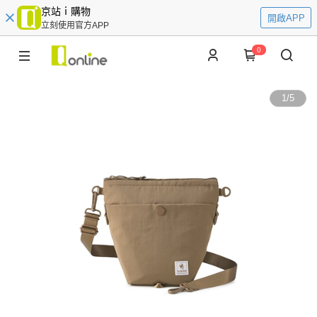
京站ｉ購物
開啟APP
立刻使用官方APP
0
1
/
5