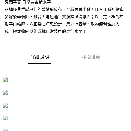
1.分期款項不併入電信帳單，「大哥付你分期」於每月結算日後寄送繳費提
每筆NT$100，滿NT$1,000(含以上)免運費
溫潤平實 日常裝束新水平
【「AFTEE先享後付」結帳流程】
醒簡訊。
１．於結帳方式選擇「AFTEE先享後付」後，將跳轉至「AFTEE先享後付」
品牌經典手感極佳的皺縮斜紋布，全新面貌出發！LEVEL系列捨棄
2.透過簡訊連結打開帳單後，可選擇「超商條碼／台灣大直營門市／銀行轉
京站台北店客服中心(1F星巴克旁) 即日起不提供京站紙袋，取件時
結帳頁面，進行簡訊認證並確認金額後，即可完成結帳。
帳／街口支付／iPASS MONEY」等通路繳費。
多餘繁華裝飾，融合大地色選平實演繹溫潤氛圍；以上寬下窄的梯
２．訂單成立數日內，您將收到繳費通知簡訊。
請自備購物袋，若需購買紙袋可現場詢問
形平口輪廓、方正袋底巧思設計，集充沛容量、取物便利性於大
３．收到繳費通知簡訊後14天內，點擊此簡訊中的連結，可透過四大超商／
【注意事項】
免運費
ATM／網路銀行／等多元方式進行付款，方視為交易完成。
成，極致收納機能成就日常裝束的最佳水平！
1.本服務係由「台灣大哥大股份有限公司」（以下簡稱本公司）所提供，讓
※ 請注意：結帳手續完成當下不需立刻繳費，但若您需要取消訂單，請聯絡
用戶於交易時，得透過本服務購買商品或服務，並由商店將買賣／分期付款
購買商品的店家。未經商家同意取消之訂單仍視為有效，需透過AFTEE先享
買賣價金債權讓與本公司後，依約使用本公司帳單繳交帳款。
後付繳納相關費用。
2.基於同意付款使用「大哥付你分期」之契約關係目的，商店將以您的個人
※ 交易是否成功請以「AFTEE先享後付 」之結帳頁面顯示為準，若有關於
資料（包含姓名、電話或地址）提供予台灣大哥大進項蒐集、處理及利用，
是否繳費成功／繳費後需取消欲退款等相關疑問，請聯繫「AFTEE先享後付
詳細說明
相關推薦
由本公司與您本人進行分期帳單所需資料之確認、核對及更正。
客戶支援中心」
https://netprotections.freshdesk.com/support/home
3.完整用戶服務條款，請詳閱以下連結：
https://oppay.tw/userRule
【注意事項】
１．透過由恩沛科技股份有限公司提供之「AFTEE先享後付」服務完成之交
易，需依本服務之必要範圍內提供個人資料，並將交易相關給付款項請求債
權轉讓予恩沛科技股份有限公司。
２．關於個人資料處理事宜，請瀏覽以下網址：
https://aftee.tw/terms/#terms3
３．未成年的使用者請事先徵得法定代理人或監護人之同意方可使用
「AFTEE先享後付」，若未經同意申辦者引起之損失，本公司不負相關責
任。
４．使用「AFTEE先享後付」時，將依據個別帳號之用戶狀況，依本公司即
時審查核予不同之上限額度；若仍有額度不足之情形，本公司將視審查結果
請求用戶進行身份認證。