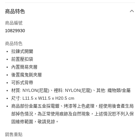
LINE Pay
商品特色
Apple Pay
商品編號
街口支付
10829930
悠遊付
商品特色
Google Pay
拉鍊式開闔
全盈+PAY
前置壓扣袋
內置簡易夾層
大哥付你分期
後置魔鬼氈夾層
相關說明
可拆式背帶
【大哥付你分期使用說明】
AFTEE先享後付
1.本服務由台灣大哥大提供，台灣大哥大用戶可立即使用無須另外申請。
材質: NYLON(尼龍)、裡料: NYLON(尼龍)、其他: 織物類/金屬
2.付款方式選擇「大哥付你分期」，訂單成立後會自動跳轉到大哥付的交易
相關說明
尺寸: L11.5 x W11.5 x H20.5 cm
流程，驗證手機門號後，選擇欲分期的期數、繳款截止日，確認付款後即完
【關於「AFTEE先享後付」】
商品部份金屬五金採電鍍、烤漆等上色處理，經使用後會產生局
成交易。
ATM付款
AFTEE先享後付是「在收到商品之後才付款」的支付方式。 讓您購物簡單
3.實際核准額度、可分期數及費用金額請依後續交易確認頁面所載為準。
部掉色情況，為正常使用痕跡及自然現象，上述情況恕不列入保
便利好安心！
4.訂單成立30分鐘內，如未前往確認交易或遇審核未通過，訂單將自動取
１．簡單：不需註冊會員、不需綁卡、不需儲值。
固維修範圍，敬請見諒。
運送方式
消。如遇「轉專審核」未通過狀況，表示未達大哥付你分期系統評分，恕無
２．便利：只要手機號碼，簡訊認證，即可結帳。
法說明評估內容。
３．安心：先確認商品／服務後，再付款。
宅配
銷售重點
【繳款方式說明】