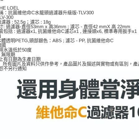
HE LOEL
稱：抗菌維他命C水龍頭過濾器升級版-TLV300
LV-300
濾器 : 52.5g；濾芯 : 18g
: 過濾器-直徑53mm x 高36mm ; 濾芯 - 直徑42 mmX 高 22mm
包括 : 過濾器x1, 抗菌維他命C濾芯x1 , 連接頭x6, 標準專用扳手x1
白
本體透明PETG,頭部銀色：ABS ; 濾芯 - PP, 抗菌維他命C
韓國
用水溫低於50度
: 無限期
上有日期為生產日期
： 所有圖片及資料只供作參考，產品圖片及描述與實物或有區別，
恕不另行通知