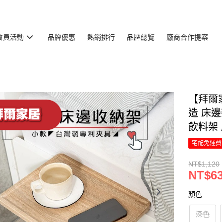
會員活動
品牌優惠
熱銷排行
品牌總覽
廠商合作提案
【拜爾
造 床
飲料架 
宅配免運費
NT$1,120
NT$6
顏色
深色