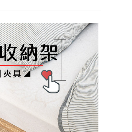
費通知簡訊後14天內，點擊此簡訊中的連結，可透過四大超商
項】
網路銀行／等多元方式進行付款，方視為交易完成。
係由「台灣大哥大股份有限公司」（以下簡稱本公司）所提供，讓
：結帳手續完成當下不需立刻繳費，但若您需要取消訂單，請聯
易時，得透過本服務購買商品或服務，並由商店將買賣／分期付
的店家。未經商家同意取消之訂單仍視為有效，需透過AFTEE
金債權讓與本公司後，依約使用本公司帳單繳交帳款。
繳納相關費用。
意付款使用「大哥付你分期」之契約關係目的，商店將以您的個人
否成功請以「AFTEE先享後付 」之結帳頁面顯示為準，若有關於
含姓名、電話或地址）提供予台灣大哥大進項蒐集、處理及利
功／繳費後需取消欲退款等相關疑問，請聯繫「AFTEE先享後
公司與您本人進行分期帳單所需資料之確認、核對及更正。
援中心」
https://netprotections.freshdesk.com/support/home
戶服務條款，請詳閱以下連結：
https://oppay.tw/userRule
項】
恩沛科技股份有限公司提供之「AFTEE先享後付」服務完成之
依本服務之必要範圍內提供個人資料，並將交易相關給付款項請
讓予恩沛科技股份有限公司。
個人資料處理事宜，請瀏覽以下網址：
ee.tw/terms/#terms3
年的使用者請事先徵得法定代理人或監護人之同意方可使用
E先享後付」，若未經同意申辦者引起之損失，本公司不負相關責
AFTEE先享後付」時，將依據個別帳號之用戶狀況，依本公司
核予不同之上限額度；若仍有額度不足之情形，本公司將視審查
用戶進行身份認證。
一人註冊多個帳號或使用他人資訊註冊。若發現惡意使用之情
科技股份有限公司將有權停止該用戶之使用額度並採取法律行