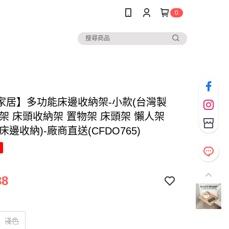
0
家居】多功能床邊收納架-小款(台灣製
邊架 床頭收納架 置物架 床頭架 懶人架
床邊收納)-廠商直送(CFDO765)
38
淺色