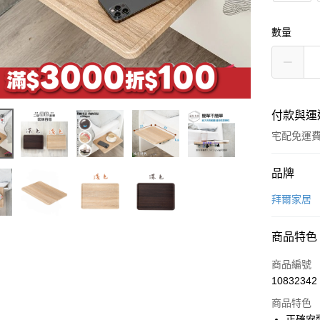
數量
付款與運
宅配免運
付款方式
品牌
信用卡一
拜爾家居
信用卡分
商品特色
6 期 
商品編號
合作金
LINE Pay
10832342
華南商
Apple Pay
上海商
商品特色
國泰世
正確安