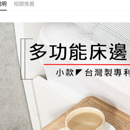
３．收到繳
說明
相關推薦
【注意事
／ATM／
1.本服務
※ 請注意
用戶於交
絡購買商品
款買賣價
先享後付
2.基於同
※ 交易是
資料（包
是否繳費成
用，由本
付客戶支
3.完整用
【注意事
１．透過由
交易，需
求債權轉
２．關於
https://aft
３．未成
「AFTE
任。
４．使用「
即時審查
結果請求
５．嚴禁
形，恩沛
動。