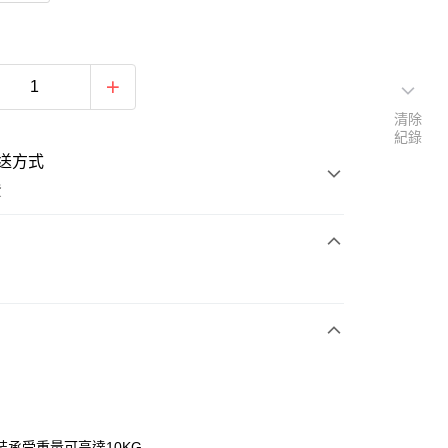
清除
紀錄
送方式
費
次付款
期付款
0 利率 每期
NT$106
21家銀行
庫商業銀行
第一商業銀行
業銀行
彰化商業銀行
業儲蓄銀行
台北富邦商業銀行
華商業銀行
兆豐國際商業銀行
裝承受重量可高達10KG