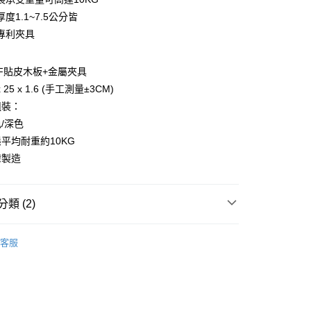
小企業銀行
台中商業銀行
度1.1~7.5公分皆
台灣）商業銀行
華泰商業銀行
專利夾具
業銀行
遠東國際商業銀行
業銀行
永豐商業銀行
y
業銀行
星展（台灣）商業銀行
F貼皮木板+金屬夾具
際商業銀行
中國信託商業銀行
 25 x 1.6 (手工測量±3CM)
天信用卡公司
組裝：
分期
/深色
平均耐重約10KG
你分期使用說明】
享後付
由台灣大哥大提供，台灣大哥大用戶可立即使用無須另外申請。
灣製造
式選擇「大哥付你分期」，訂單成立後會自動跳轉到大哥付的交易
證手機門號後，選擇欲分期的期數、繳款截止日，確認付款後即
FTEE先享後付」】
。
先享後付是「在收到商品之後才付款」的支付方式。 讓您購物簡單
類 (2)
准額度、可分期數及費用金額請依後續交易確認頁面所載為準。
心！
立30分鐘內，如未前往確認交易或遇審核未通過，訂單將自動取
：不需註冊會員、不需綁卡、不需儲值。
「轉專審核」未通過狀況，表示未達大哥付你分期系統評分，恕
拜爾家居
：只要手機號碼，簡訊認證，即可結帳。
評估內容。
客服
：先確認商品／服務後，再付款。
式說明】
【收納】
項不併入電信帳單，「大哥付你分期」於每月結算日後寄送繳費提
EE先享後付」結帳流程】
方式選擇「AFTEE先享後付」後，將跳轉至「AFTEE先享後
訊連結打開帳單後，可選擇「超商條碼／台灣大直營門市／銀行轉
頁面，進行簡訊認證並確認金額後，即可完成結帳。
付／iPASS MONEY」等通路繳費。
成立數日內，您將收到繳費通知簡訊。