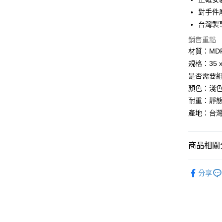
街口支付
臺灣中
對手件厚
匯豐（
悠遊付
台灣製
聯邦商
元大商
銷售重點
Google Pa
玉山商
材質：MD
台新國
全盈+PAY
規格：35 x
台灣樂
是否需要
大哥付你
顏色：淺色
相關說明
耐重：靜態
【大哥付
AFTEE先
1.本服務
產地：台
2.付款方
相關說明
流程，驗
【關於「A
ATM付款
完成交易
AFTEE
商品相關分
3.實際核
便利好安
4.訂單成
１．簡單
消。如遇
居家傢飾
２．便利
運送方式
無法說明
分享
３．安心
生活雜貨
【繳款方
免運優惠
1.分期款
【「AFT
醒簡訊。
免運費
１．於結帳
2.透過簡
付」結帳
帳／街口支
２．訂單