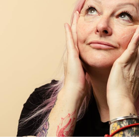
求債權轉
２．關於
https://aft
３．未成
「AFTE
任。
４．使用「
即時審查
結果請求
５．嚴禁
形，恩沛
動。