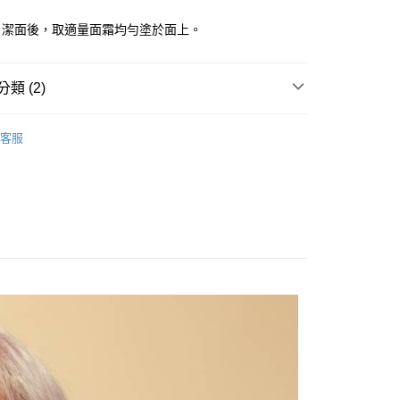
享後付
由台灣大哥大提供，台灣大哥大用戶可立即使用無須另外申請。
式選擇「大哥付你分期」，訂單成立後會自動跳轉到大哥付的交易
：潔面後，取適量面霜均勻塗於面上。
證手機門號後，選擇欲分期的期數、繳款截止日，確認付款後即
FTEE先享後付」】
。
先享後付是「在收到商品之後才付款」的支付方式。 讓您購物簡單
准額度、可分期數及費用金額請依後續交易確認頁面所載為準。
心！
立30分鐘內，如未前往確認交易或遇審核未通過，訂單將自動取
類 (2)
：不需註冊會員、不需綁卡、不需儲值。
「轉專審核」未通過狀況，表示未達大哥付你分期系統評分，恕
：只要手機號碼，簡訊認證，即可結帳。
評估內容。
：先確認商品／服務後，再付款。
LUSH
式說明】
客服
家取貨
項不併入電信帳單，「大哥付你分期」於每月結算日後寄送繳費提
【化妝水/乳液/精華液】
EE先享後付」結帳流程】
0，滿NT$899(含以上)免運費
方式選擇「AFTEE先享後付」後，將跳轉至「AFTEE先享後
訊連結打開帳單後，可選擇「超商條碼／台灣大直營門市／銀行轉
頁面，進行簡訊認證並確認金額後，即可完成結帳。
付／iPASS MONEY」等通路繳費。
1取貨
成立數日內，您將收到繳費通知簡訊。
費通知簡訊後14天內，點擊此簡訊中的連結，可透過四大超商
0，滿NT$899(含以上)免運費
項】
網路銀行／等多元方式進行付款，方視為交易完成。
係由「台灣大哥大股份有限公司」（以下簡稱本公司）所提供，讓
：結帳手續完成當下不需立刻繳費，但若您需要取消訂單，請聯
易時，得透過本服務購買商品或服務，並由商店將買賣／分期付
的店家。未經商家同意取消之訂單仍視為有效，需透過AFTEE
金債權讓與本公司後，依約使用本公司帳單繳交帳款。
繳納相關費用。
00，滿NT$1,000(含以上)免運費
意付款使用「大哥付你分期」之契約關係目的，商店將以您的個人
否成功請以「AFTEE先享後付 」之結帳頁面顯示為準，若有關於
含姓名、電話或地址）提供予台灣大哥大進項蒐集、處理及利
功／繳費後需取消欲退款等相關疑問，請聯繫「AFTEE先享後
客服中心(1F星巴克旁) 即日起不提供京站紙袋，取件時
公司與您本人進行分期帳單所需資料之確認、核對及更正。
援中心」
https://netprotections.freshdesk.com/support/home
物袋，若需購買紙袋可現場詢問
戶服務條款，請詳閱以下連結：
https://oppay.tw/userRule
項】
恩沛科技股份有限公司提供之「AFTEE先享後付」服務完成之
依本服務之必要範圍內提供個人資料，並將交易相關給付款項請