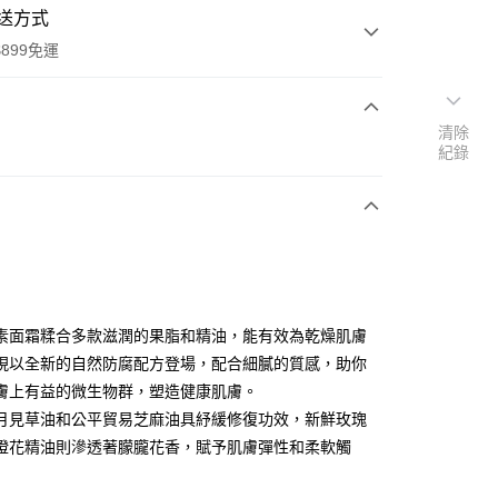
送方式
899免運
清除
次付款
紀錄
素面霜糅合多款滋潤的果脂和精油，能有效為乾燥肌膚
y
現以全新的自然防腐配方登場，配合細膩的質感，助你
膚上有益的微生物群，塑造健康肌膚。
月見草油和公平貿易芝麻油具紓緩修復功效，新鮮玫瑰
分期
橙花精油則滲透著朦朧花香，賦予肌膚彈性和柔軟觸
你分期使用說明】