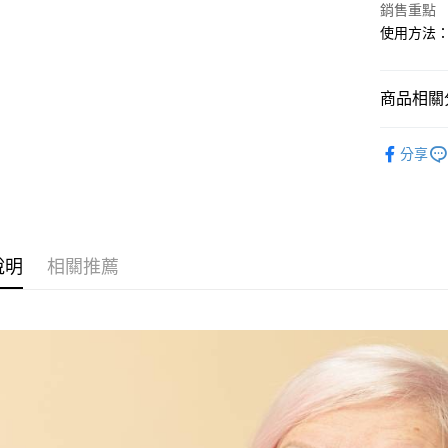
AFTEE先
1.本服務
銷售重點
2.付款方
相關說明
使用方法
流程，驗
【關於「A
ATM付款
完成交易
AFTEE
3.實際核
便利好安
4.訂單成
商品相關分
１．簡單
消。如遇
２．便利
運送方式
無法說明
３．安心
美妝保養
【繳款方
分享
付款後全
1.分期款
美妝保養
【「AFT
醒簡訊。
每筆NT$7
１．於結帳
2.透過簡
付」結帳
帳／街口支
付款後7-1
２．訂單
３．收到繳
每筆NT$7
【注意事
／ATM／
說明
相關推薦
1.本服務
※ 請注意
宅配
用戶於交
絡購買商品
款買賣價
先享後付
每筆NT$1
2.基於同
※ 交易是
資料（包
是否繳費成
京站台北店
用，由本
付客戶支
請自備購
3.完整用
免運費
【注意事
１．透過由
交易，需