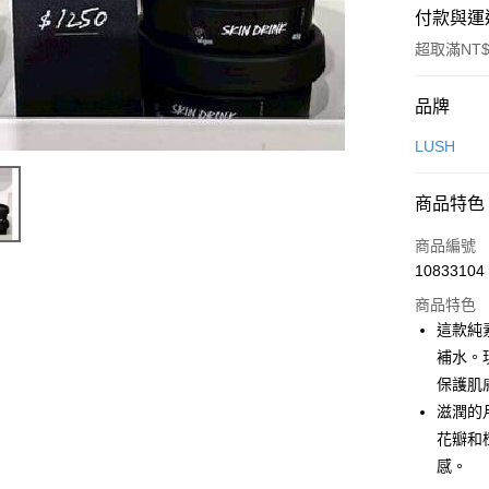
付款與運
超取滿NT$
付款方式
品牌
信用卡一
LUSH
LINE Pay
商品特色
Apple Pay
商品編號
街口支付
10833104
商品特色
悠遊付
這款純
Google Pa
補水。
保護肌
全盈+PAY
滋潤的
大哥付你
花瓣和
相關說明
感。
【大哥付