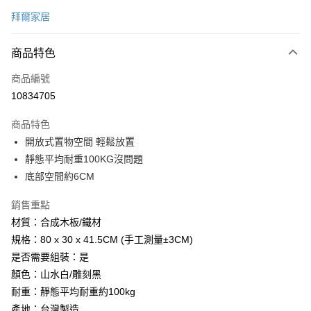
信用卡一次付款
拜爾家居
信用卡分期付款
6 期 0 利率 每期
NT$189
21家銀行
商品特色
合作金庫商業銀行
第一商業銀行
LINE Pay
商品編號
華南商業銀行
彰化商業銀行
10834705
Apple Pay
上海商業儲蓄銀行
台北富邦商業銀行
國泰世華商業銀行
兆豐國際商業銀行
商品特色
街口支付
臺灣中小企業銀行
台中商業銀行
開放式置物空間 輕鬆放置
匯豐（台灣）商業銀行
華泰商業銀行
悠遊付
靜態平均耐重100KG沒問題
聯邦商業銀行
遠東國際商業銀行
元大商業銀行
永豐商業銀行
底部空間約6CM
Google Pay
玉山商業銀行
星展（台灣）商業銀行
台新國際商業銀行
中國信託商業銀行
全盈+PAY
銷售重點
台灣樂天信用卡公司
材質：合成木板/鐵材
大哥付你分期
規格：80 x 30 x 41.5CM (手工測量±3CM)
相關說明
是否需要組裝：是
【大哥付你分期使用說明】
AFTEE先享後付
顏色：山水白/雕刻黑
1.本服務由台灣大哥大提供，台灣大哥大用戶可立即使用無須另外申請。
2.付款方式選擇「大哥付你分期」，訂單成立後會自動跳轉到大哥付的交易
相關說明
耐重：靜態平均耐重約100kg
流程，驗證手機門號後，選擇欲分期的期數、繳款截止日，確認付款後即完
【關於「AFTEE先享後付」】
產地：台灣製造