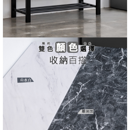
３．未成年的使用者請事先徵得法定代理人或監護人之同意方可使用
「AFTEE先享後付」，若未經同意申辦者引起之損失，本公司不負相關責
任。
４．使用「AFTEE先享後付」時，將依據個別帳號之用戶狀況，依本公司即
時審查核予不同之上限額度；若仍有額度不足之情形，本公司將視審查結果
請求用戶進行身份認證。
５．嚴禁一人註冊多個帳號或使用他人資訊註冊。若發現惡意使用之情形，
恩沛科技股份有限公司將有權停止該用戶之使用額度並採取法律行動。