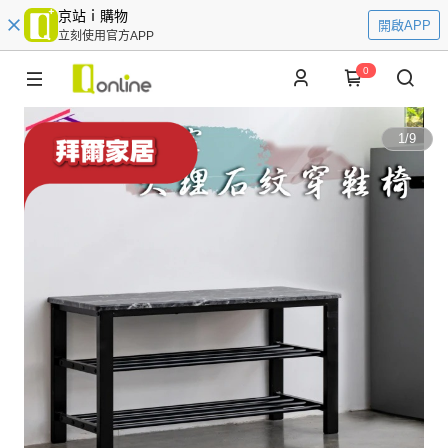
京站ｉ購物
開啟APP
立刻使用官方APP
0
1
/
9