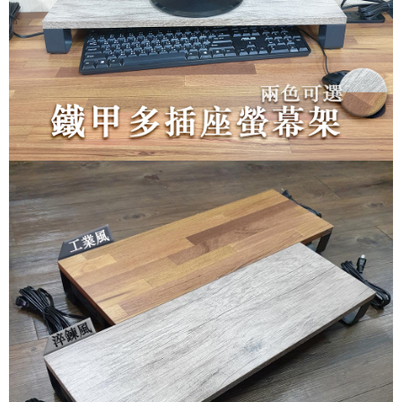
３．未成年的使用者請事先徵得法定代理人或監護人之同意方可使用
「AFTEE先享後付」，若未經同意申辦者引起之損失，本公司不負相關責
任。
４．使用「AFTEE先享後付」時，將依據個別帳號之用戶狀況，依本公司即
時審查核予不同之上限額度；若仍有額度不足之情形，本公司將視審查結果
請求用戶進行身份認證。
５．嚴禁一人註冊多個帳號或使用他人資訊註冊。若發現惡意使用之情形，
恩沛科技股份有限公司將有權停止該用戶之使用額度並採取法律行動。