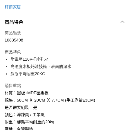
信用卡一次付款
拜爾家居
信用卡分期付款
6 期 0 利率 每期
NT$133
21家銀行
商品特色
合作金庫商業銀行
第一商業銀行
LINE Pay
商品編號
華南商業銀行
彰化商業銀行
10835498
Apple Pay
上海商業儲蓄銀行
台北富邦商業銀行
國泰世華商業銀行
兆豐國際商業銀行
商品特色
街口支付
臺灣中小企業銀行
台中商業銀行
附電壓110V插座孔x4
匯豐（台灣）商業銀行
華泰商業銀行
悠遊付
高硬度木板烤漆技術，表面防潑水
聯邦商業銀行
遠東國際商業銀行
元大商業銀行
永豐商業銀行
靜態平均耐重20KG
Google Pay
玉山商業銀行
星展（台灣）商業銀行
台新國際商業銀行
中國信託商業銀行
全盈+PAY
銷售重點
台灣樂天信用卡公司
材質：鐵板+MDF密集板
大哥付你分期
規格：58CM Ｘ 20CM Ｘ 7.7CM (手工測量±3CM)
相關說明
是否需要組裝：是
【大哥付你分期使用說明】
AFTEE先享後付
顏色：淬鍊風 / 工業風
1.本服務由台灣大哥大提供，台灣大哥大用戶可立即使用無須另外申請。
2.付款方式選擇「大哥付你分期」，訂單成立後會自動跳轉到大哥付的交易
相關說明
耐重：靜態平均耐重約20kg
流程，驗證手機門號後，選擇欲分期的期數、繳款截止日，確認付款後即完
【關於「AFTEE先享後付」】
產地：台灣製造