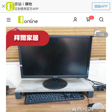
京站ｉ購物
開啟APP
立刻使用官方APP
0
1
/
6